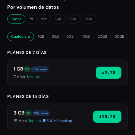
Por volumen de datos
Todos
7d
15d
30d
90d
180d
Cualquiera
1GB
3GB
5GB
10GB
20GB
50GB
∞
PLANES DE 7 DÍAS
1 GB
5G
30+ areas
$2.75
7
días
· Top-up
PLANES DE 15 DÍAS
3 GB
5G
30+ areas
$10.74
15
días
· Top-up
· 🛡️ 500MB backup