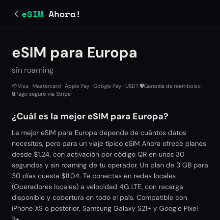
eSIM
Ahora!
eSIM para Europa
sin roaming
💳
Visa · Mastercard · Apple Pay · Google Pay · USDT
·
🛡️
Garantía de reembolso
·
🔒
Pago seguro vía Stripe
¿Cuál es la mejor eSIM para Europa?
La mejor eSIM para Europa depende de cuántos datos
necesites, pero para un viaje típico eSIM Ahora ofrece planes
desde $1.24, con activación por código QR en unos 30
segundos y sin roaming de tu operador. Un plan de 3 GB para
30 días cuesta $11.04. Te conectas en redes locales
(Operadores locales) a velocidad 4G LTE, con recarga
disponible y cobertura en todo el país. Compatible con
iPhone XS o posterior, Samsung Galaxy S21+ y Google Pixel
3+.