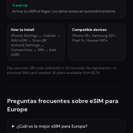
Travel tip
Activa tu eSIM al llegar. Los datos arrancan automáticamente.
How to install
Compatible devices
iPhone: Settings → Cellular →
iPhone XS+, Samsung S21+,
Add eSIM → Scan QR
Pixel 3+, Huawei P40+
Android: Settings →
Connections → SIM → Add
eSIM
Pay securely. QR code delivered in 30 seconds. No registration, no
physical SIM card needed.
16 plans available from $1.24.
Preguntas frecuentes sobre eSIM para
Europe
¿Cuál es la mejor eSIM para Europa?