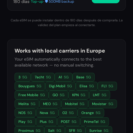
180
días
· Top-up
· 🛡️ 500MB backup
Cada eSIM se puede instalar dentro de 180 días después de comprarla. La
validez del plan empieza al conectarte.
Works with local carriers in
Europe
Your eSIM automatically connects to the best
available network — no manual switching.
3
5G
7acht
5G
A1
5G
Base
5G
Bouygues
5G
Digi.Mobil
5G
Elisa
5G
FL1
5G
Free Mobile
5G
GO
5G
KPN
5G
LMT
5G
Melita
5G
MEO
5G
Mobitel
5G
Movistar
5G
NOS
5G
Nova
5G
O2
5G
Orange
5G
Play
5G
Plus
5G
POST
5G
PrimeTel
5G
Proximus
5G
Salt
5G
SFR
5G
Sunrise
5G