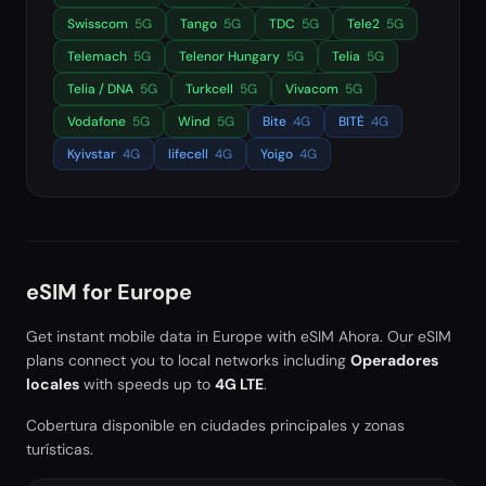
Swisscom
5G
Tango
5G
TDC
5G
Tele2
5G
Telemach
5G
Telenor Hungary
5G
Telia
5G
Telia / DNA
5G
Turkcell
5G
Vivacom
5G
Vodafone
5G
Wind
5G
Bite
4G
BITĖ
4G
Kyivstar
4G
lifecell
4G
Yoigo
4G
eSIM for
Europe
Get instant mobile data in
Europe
with eSIM Ahora. Our eSIM
plans connect you to local networks including
Operadores
locales
with speeds up to
4G LTE
.
Cobertura disponible en ciudades principales y zonas
turísticas.