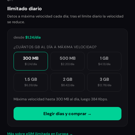
Ilimitado diario
Datos a máxima velocidad cada día; tras el límite diario la velocidad
se reduce.
desde
$1.24
/día
¿CUÁNTOS GB AL DÍA A MÁXIMA VELOCIDAD?
300 MB
500 MB
1 GB
$1.24
/día
$2.20
/día
$4.13
/día
1.5 GB
2 GB
3 GB
$6.39
/día
$8.42
/día
$12.78
/día
Máxima velocidad hasta 300 MB al día, luego
384 Kbps
.
Elegir días y comprar →
Más sobre eSIM ilimitada en Europa →