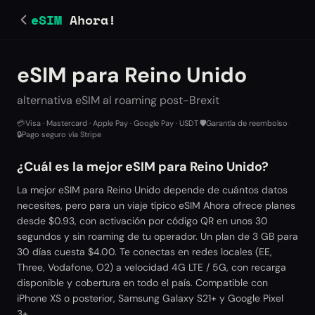
eSIM
Ahora!
eSIM para Reino Unido
alternativa eSIM al roaming post-Brexit
💳
Visa · Mastercard · Apple Pay · Google Pay · USDT
·
🛡️
Garantía de reembolso
·
🔒
Pago seguro vía Stripe
¿Cuál es la mejor eSIM para Reino Unido?
La mejor eSIM para Reino Unido depende de cuántos datos
necesites, pero para un viaje típico eSIM Ahora ofrece planes
desde $0.93, con activación por código QR en unos 30
segundos y sin roaming de tu operador. Un plan de 3 GB para
30 días cuesta $4.00. Te conectas en redes locales (EE,
Three, Vodafone, O2) a velocidad 4G LTE / 5G, con recarga
disponible y cobertura en todo el país. Compatible con
iPhone XS o posterior, Samsung Galaxy S21+ y Google Pixel
3+.