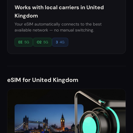
Works with local carriers in
United
Kingdom
Your eSIM automatically connects to the best
available network — no manual switching.
EE
5G
O2
5G
3
4G
eSIM for
United Kingdom