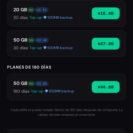
20 GB
5G
O2 · EE
$16.40
30
días
· Top-up
· 🛡️ 500MB backup
50 GB
5G
O2 · EE
$27.20
30
días
· Top-up
· 🛡️ 500MB backup
PLANES DE 180 DÍAS
50 GB
5G
O2 · EE
$44.80
180
días
· Top-up
· 🛡️ 500MB backup
Cada eSIM se puede instalar dentro de 180 días después de comprarla. La
validez del plan empieza al conectarte.