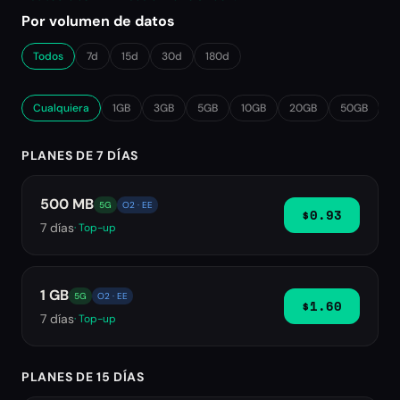
Por volumen de datos
Todos
7d
15d
30d
180d
Cualquiera
1GB
3GB
5GB
10GB
20GB
50GB
∞
PLANES DE 7 DÍAS
500 MB
5G
O2 · EE
$0.93
7
días
· Top-up
1 GB
5G
O2 · EE
$1.60
7
días
· Top-up
PLANES DE 15 DÍAS