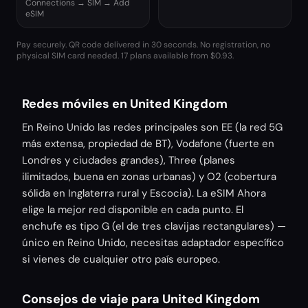
Connections → SIM → Add
eSIM
Pay securely. QR code delivered in 30 seconds. No registration, no
physical SIM card needed.
17 plans available from $0.93.
Redes móviles en United Kingdom
En Reino Unido las redes principales son EE (la red 5G
más extensa, propiedad de BT), Vodafone (fuerte en
Londres y ciudades grandes), Three (planes
ilimitados, buena en zonas urbanas) y O2 (cobertura
sólida en Inglaterra rural y Escocia). La eSIM Ahora
elige la mejor red disponible en cada punto. El
enchufe es tipo G (el de tres clavijas rectangulares) —
único en Reino Unido, necesitas adaptador específico
si vienes de cualquier otro país europeo.
Consejos de viaje para United Kingdom