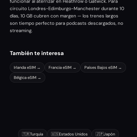
funcionar al aterrizar en Heathrow o Gatwick. Para
circuito Londres-Edimburgo-Manchester durante 10
días, 10 GB cubren con margen — los trenes largos
son tiempo perfecto para podcasts descargados, no
streaming.
También te interesa
Irlanda
eSIM →
Francia
eSIM →
Países Bajos
eSIM →
Bélgica
eSIM →
Otros destinos populares
🇹🇷
Turquía
🇺🇸
Estados Unidos
🇯🇵
Japón