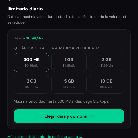
Ilimitado diario
Datos a máxima velocidad cada día; tras el límite diario la velocidad
se reduce.
desde
$0.96
/día
¿CUÁNTOS GB AL DÍA A MÁXIMA VELOCIDAD?
500 MB
1 GB
2 GB
$0.96
/día
$1.25
/día
$1.69
/día
3 GB
5 GB
10 GB
$5.61
/día
$4.72
/día
$9.43
/día
Máxima velocidad hasta 500 MB al día, luego
512 Kbps
.
Elegir días y comprar →
Más sobre eSIM ilimitada en Reino Unido →