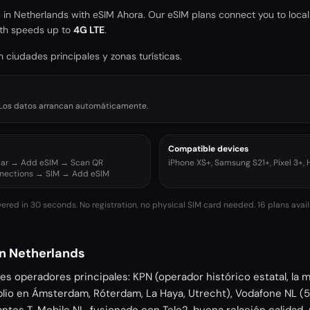
a in
Netherlands
with eSIM Ahora. Our eSIM plans connect you to local
th speeds up to
4G LTE
.
 ciudades principales y zonas turísticas.
r. Los datos arrancan automáticamente.
Compatible devices
ular → Add eSIM → Scan QR
iPhone XS+, Samsung S21+, Pixel 3+,
nnections → SIM → Add eSIM
vered in 30 seconds. No registration, no physical SIM card needed.
16 plans avail
n Netherlands
res operadores principales: KPN (operador histórico estatal, la
lio en Ámsterdam, Róterdam, La Haya, Utrecht), Vodafone NL (