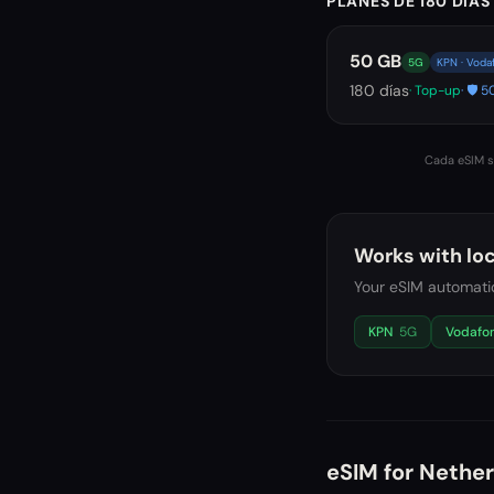
PLANES DE 180 DÍAS
50 GB
5G
KPN · Voda
180
días
· Top-up
· 🛡️
Cada eSIM se
Works with loc
Your eSIM automatic
KPN
5G
Vodafo
eSIM for
Nether