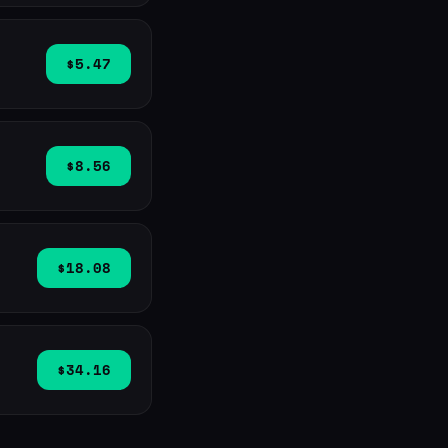
$5.47
$8.56
$18.08
$34.16