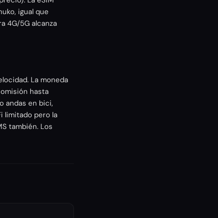
precio). La eSIM
uko, igual que
ura 4G/5G alcanza
velocidad. La moneda
comisión hasta
o andas en bici,
i limitado pero la
MS también. Los