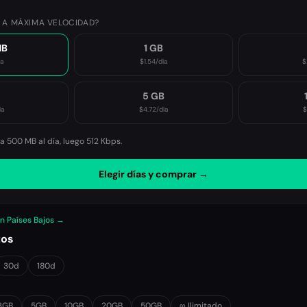
 A MÁXIMA VELOCIDAD?
MB
1 GB
ía
$1.54
/día
$
B
5 GB
ía
$4.72
/día
$
 500 MB al día, luego
512 Kbps
.
Elegir días y comprar →
en Países Bajos →
tos
30d
180d
3GB
5GB
10GB
20GB
50GB
∞ Ilimitado