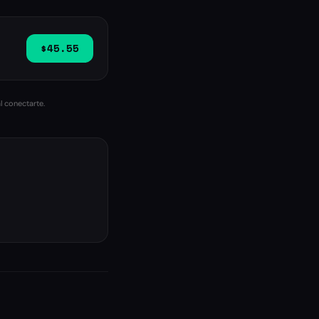
$45.55
l conectarte.