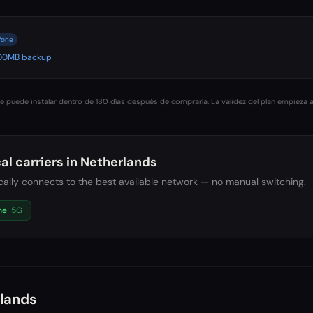
fone
 500MB backup
 puede instalar dentro de 180 días después de comprarla. La validez del plan empieza a
al carriers in
Netherlands
ally connects to the best available network — no manual switching.
ne
5G
lands