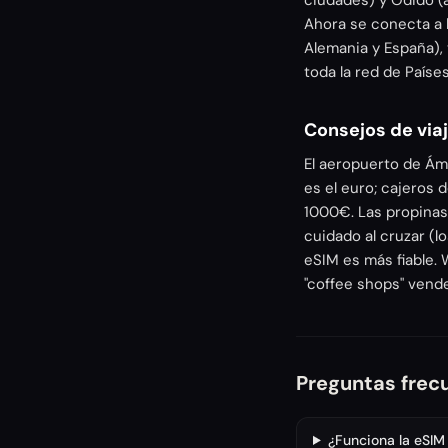
ciudades) y Odido (a
Ahora se conecta a 
Alemania y España),
toda la red de Paíse
Consejos de via
El aeropuerto de Ám
es el euro; cajeros
1000€. Las propinas 
cuidado al cruzar (lo
eSIM es más fiable.
"coffee shops" vend
Preguntas frec
¿Funciona la eSIM 