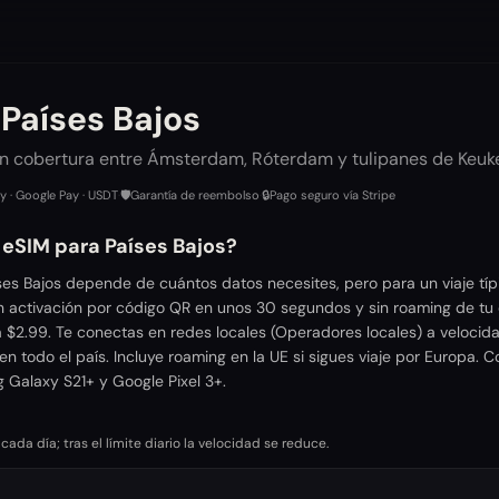
Países Bajos
on cobertura entre Ámsterdam, Róterdam y tulipanes de Keuk
ay · Google Pay · USDT
·
🛡️
Garantía de reembolso
·
🔒
Pago seguro vía Stripe
 eSIM para Países Bajos?
ses Bajos depende de cuántos datos necesites, pero para un viaje tí
n activación por código QR en unos 30 segundos y sin roaming de tu 
 $2.99. Te conectas en redes locales (Operadores locales) a velocid
en todo el país. Incluye roaming en la UE si sigues viaje por Europa.
 Galaxy S21+ y Google Pixel 3+.
da día; tras el límite diario la velocidad se reduce.