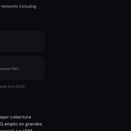
 networks including
 Huawei P40+
able from $1.05.
 mayor cobertura
5G amplio en grandes