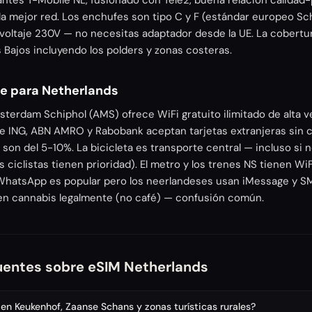
ntes T-Mobile NL, fusionado con Tele2, buena relación calidad-
la mejor red. Los enchufes son tipo C y F (estándar europeo Sch
 voltaje 230V — no necesitas adaptador desde la UE. La cobert
s Bajos incluyendo los polders y zonas costeras.
je para Netherlands
sterdam Schiphol (AMS) ofrece WiFi gratuito ilimitado de alta 
 de ING, ABN AMRO y Rabobank aceptan tarjetas extranjeras sin 
son del 5-10%. La bicicleta es transporte central — incluso si n
s ciclistas tienen prioridad). El metro y los trenes NS tienen WiF
 WhatsApp es popular pero los neerlandeses usan iMessage y S
en cannabis legalmente (no café) — confusión común.
uentes sobre eSIM Netherlands
en Keukenhof, Zaanse Schans y zonas turísticas rurales?