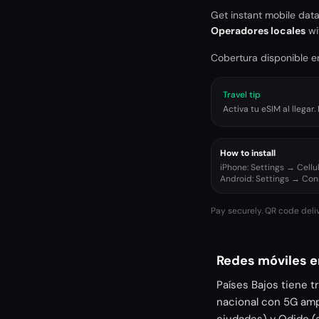
Get instant mobile dat
Operadores locales
wi
Cobertura disponible en
Travel tip
Activa tu eSIM al llega
How to install
iPhone: Settings → Cell
Android: Settings → Co
Pay securely. QR code deli
Redes móviles e
Países Bajos tiene t
nacional con 5G amp