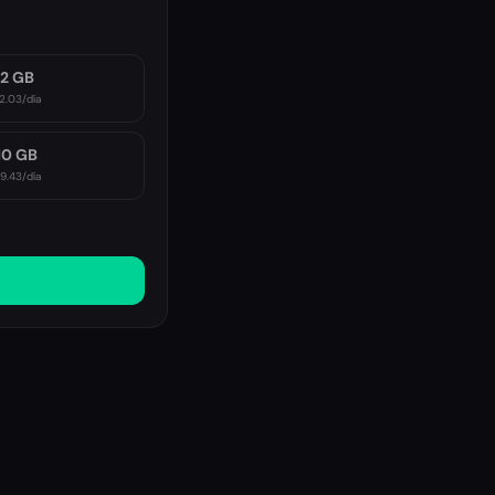
2 GB
2.03
/día
10 GB
9.43
/día