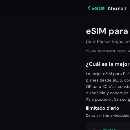
eSIM
Ahora!
eSIM para 
para Países Bajos c
💳
Visa · Mastercard · Apple P
¿Cuál es la mejor
La mejor eSIM para Paí
planes desde $1.05, co
GB para 30 días cuesta
disponible y cobertura 
XS o posterior, Samsung
Ilimitado diario
Datos a máxima velocidad ca