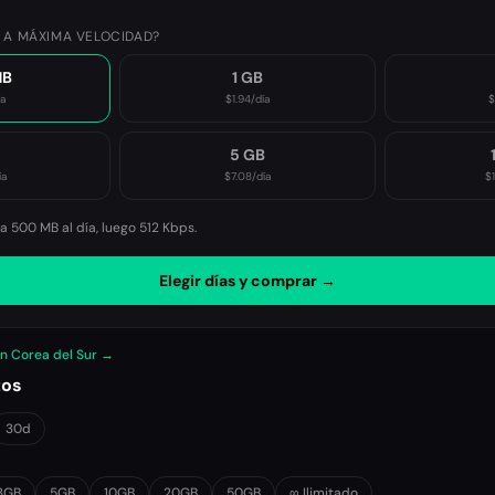
 A MÁXIMA VELOCIDAD?
MB
1 GB
ía
$1.94
/día
$
B
5 GB
ía
$7.08
/día
$
 500 MB al día, luego
512 Kbps
.
Elegir días y comprar →
en Corea del Sur →
tos
30d
3GB
5GB
10GB
20GB
50GB
∞ Ilimitado