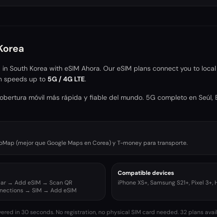
Korea
a in
South Korea
with eSIM Ahora. Our eSIM plans connect you to local
h speeds up to
5G / 4G LTE
.
cobertura móvil más rápida y fiable del mundo. 5G completo en Seúl, B
aoMap (mejor que Google Maps en Corea) y T-money para transporte.
Compatible devices
ular → Add eSIM → Scan QR
iPhone XS+, Samsung S21+, Pixel 3+,
nnections → SIM → Add eSIM
vered in 30 seconds. No registration, no physical SIM card needed.
32 plans avai