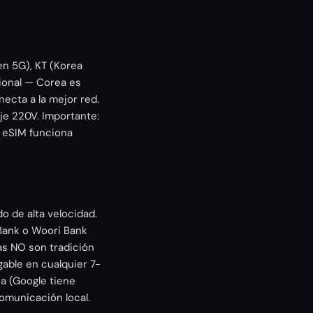
en 5G), KT (Korea
ional — Corea es
ecta a la mejor red.
je 220V. Importante:
a eSIM funciona
o de alta velocidad.
Bank o Woori Bank
as NO son tradición
able en cualquier 7-
a (Google tiene
omunicación local.