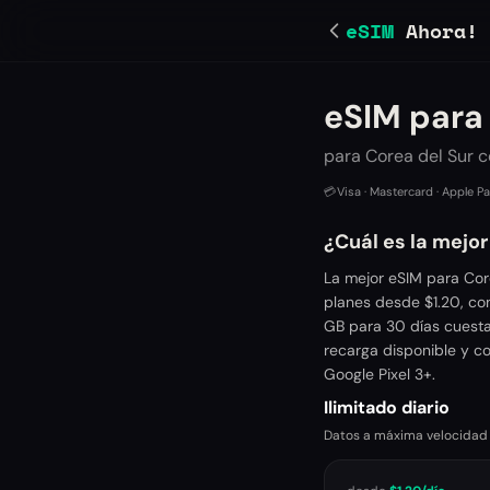
eSIM
Ahora!
eSIM para 
para Corea del Sur c
💳
Visa · Mastercard · Apple P
¿Cuál es la mejor
La mejor eSIM para Cor
planes desde $1.20, co
GB para 30 días cuesta
recarga disponible y c
Google Pixel 3+.
Ilimitado diario
Datos a máxima velocidad ca