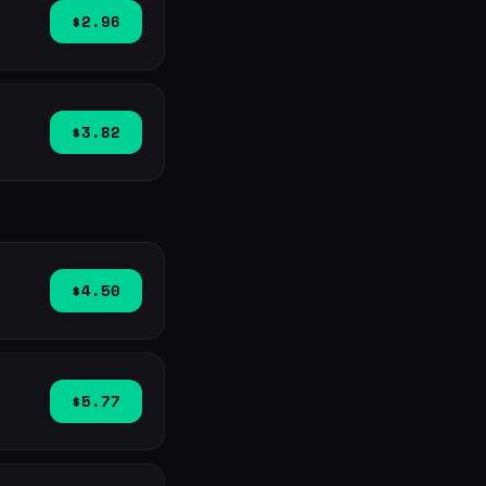
$2.96
$3.82
$4.50
$5.77