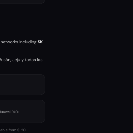
 networks including
SK
usán, Jeju y todas las
 Huawei P40+
lable from $1.20.