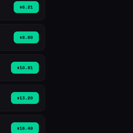
$6.21
$8.60
$10.81
$13.20
$16.40