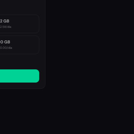
2 GB
2.58
/día
10 GB
10.00
/día