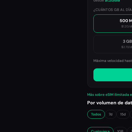
desde
$1.20
/día
¿CUÁNTOS GB AL DÍA
500 
$1.20
/d
3 G
$2.73
/d
Máxima velocidad hasta
Más sobre eSIM ilimitada 
Por volumen de da
Todos
7d
15d
Cualquiera
1GB