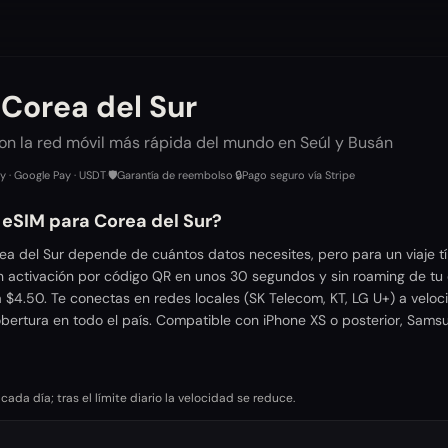
Corea del Sur
on la red móvil más rápida del mundo en Seúl y Busán
ay · Google Pay · USDT
·
🛡️
Garantía de reembolso
·
🔒
Pago seguro vía Stripe
 eSIM para Corea del Sur?
ea del Sur depende de cuántos datos necesites, pero para un viaje t
n activación por código QR en unos 30 segundos y sin roaming de tu 
 $4.50. Te conectas en redes locales (SK Telecom, KT, LG U+) a veloc
obertura en todo el país. Compatible con iPhone XS o posterior, Sams
da día; tras el límite diario la velocidad se reduce.