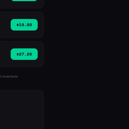
$19.80
$27.20
l conectarte.