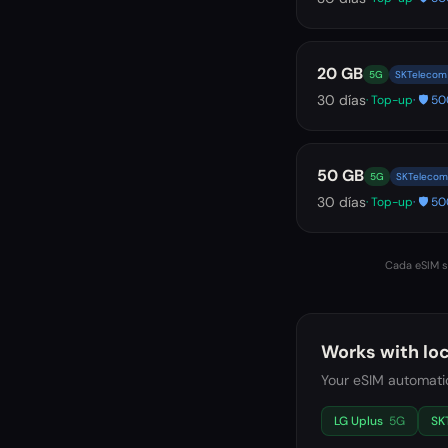
20 GB
5G
SKTelecom 
30
días
· Top-up
· 🛡️ 
50 GB
5G
SKTelecom 
30
días
· Top-up
· 🛡️ 
Cada eSIM se
Works with loc
Your eSIM automatic
LG Uplus
5G
SK