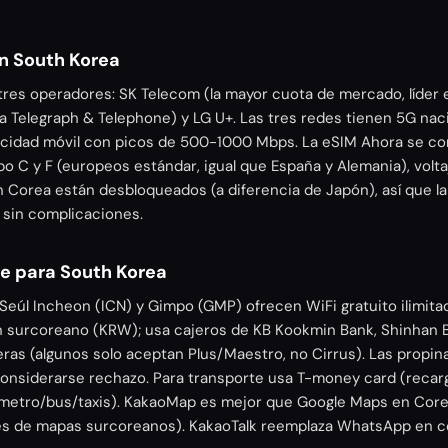
n South Korea
tres operadores: SK Telecom (la mayor cuota de mercado, líder 
a Telegraph & Telephone) y LG U+. Las tres redes tienen 5G nac
locidad móvil con picos de 500-1000 Mbps. La eSIM Ahora se con
o C y F (europeos estándar, igual que España y Alemania), volta
 Corea están desbloqueados (a diferencia de Japón), así que l
 sin complicaciones.
je para South Korea
eúl Incheon (ICN) y Gimpo (GMP) ofrecen WiFi gratuito ilimitad
 surcoreano (KRW); usa cajeros de KB Kookmin Bank, Shinhan 
eras (algunos solo aceptan Plus/Maestro, no Cirrus). Las propin
nsiderarse rechazo. Para transporte usa T-money card (recarg
 metro/bus/taxis). KakaoMap es mejor que Google Maps en Core
yes de mapas surcoreanos). KakaoTalk reemplaza WhatsApp en c