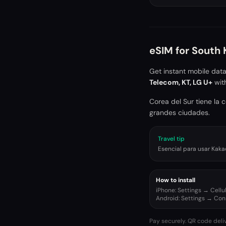
eSIM for
South 
Get instant mobile dat
Telecom, KT, LG U+
wit
Corea del Sur tiene la 
grandes ciudades.
Travel tip
Esencial para usar Kak
How to install
iPhone: Settings → Cell
Android: Settings → Co
Pay securely. QR code deli