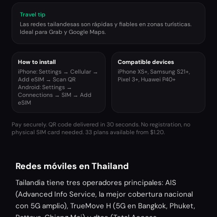
Travel tip
Las redes tailandesas son rápidas y fiables en zonas turísticas.
Ideal para Grab y Google Maps.
How to install
Compatible devices
iPhone: Settings → Cellular →
iPhone XS+, Samsung S21+,
Add eSIM → Scan QR
Pixel 3+, Huawei P40+
Android: Settings →
Connections → SIM → Add
eSIM
Pay securely. QR code delivered in 30 seconds. No registration, no
physical SIM card needed.
33 plans available from $1.20.
Redes móviles en Thailand
Tailandia tiene tres operadores principales: AIS
(Advanced Info Service, la mejor cobertura nacional
con 5G amplio), TrueMove H (5G en Bangkok, Phuket,