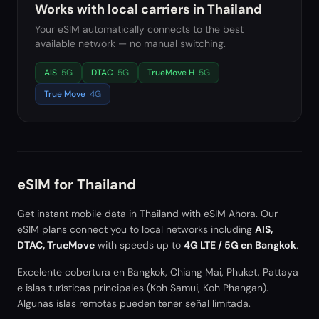
Works with local carriers in
Thailand
Your eSIM automatically connects to the best
available network — no manual switching.
AIS
5G
DTAC
5G
TrueMove H
5G
True Move
4G
eSIM for
Thailand
Get instant mobile data in
Thailand
with eSIM Ahora. Our
eSIM plans connect you to local networks including
AIS,
DTAC, TrueMove
with speeds up to
4G LTE / 5G en Bangkok
.
Excelente cobertura en Bangkok, Chiang Mai, Phuket, Pattaya
e islas turísticas principales (Koh Samui, Koh Phangan).
Algunas islas remotas pueden tener señal limitada.