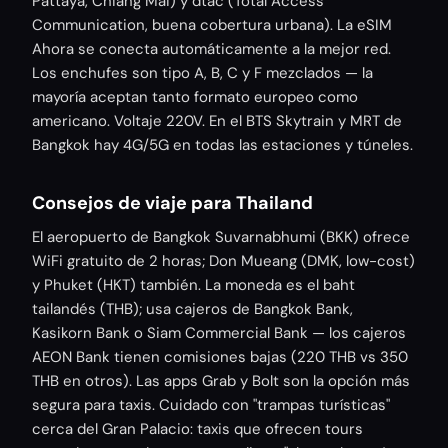
Pattaya, Chiang Mai) y dtac (Total Access
Communication, buena cobertura urbana). La eSIM
Ahora se conecta automáticamente a la mejor red.
Los enchufes son tipo A, B, C y F mezclados — la
mayoría aceptan tanto formato europeo como
americano. Voltaje 220V. En el BTS Skytrain y MRT de
Bangkok hay 4G/5G en todas las estaciones y túneles.
Consejos de viaje para Thailand
El aeropuerto de Bangkok Suvarnabhumi (BKK) ofrece
WiFi gratuito de 2 horas; Don Mueang (DMK, low-cost)
y Phuket (HKT) también. La moneda es el baht
tailandés (THB); usa cajeros de Bangkok Bank,
Kasikorn Bank o Siam Commercial Bank — los cajeros
AEON Bank tienen comisiones bajas (220 THB vs 350
THB en otros). Las apps Grab y Bolt son la opción más
segura para taxis. Cuidado con "trampas turísticas"
cerca del Gran Palacio: taxis que ofrecen tours