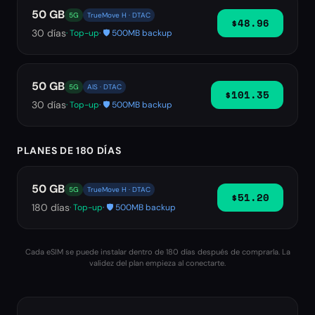
50 GB
5G
TrueMove H · DTAC
$48.96
30
días
· Top-up
· 🛡️ 500MB backup
50 GB
5G
AIS · DTAC
$101.35
30
días
· Top-up
· 🛡️ 500MB backup
PLANES DE 180 DÍAS
50 GB
5G
TrueMove H · DTAC
$51.20
180
días
· Top-up
· 🛡️ 500MB backup
Cada eSIM se puede instalar dentro de 180 días después de comprarla. La
validez del plan empieza al conectarte.