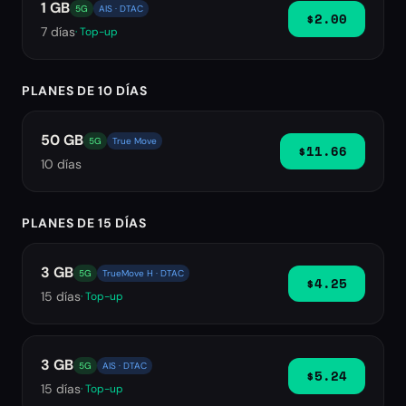
1 GB
5G
AIS · DTAC
$2.00
7
días
· Top-up
PLANES DE 10 DÍAS
50 GB
5G
True Move
$11.66
10
días
PLANES DE 15 DÍAS
3 GB
5G
TrueMove H · DTAC
$4.25
15
días
· Top-up
3 GB
5G
AIS · DTAC
$5.24
15
días
· Top-up