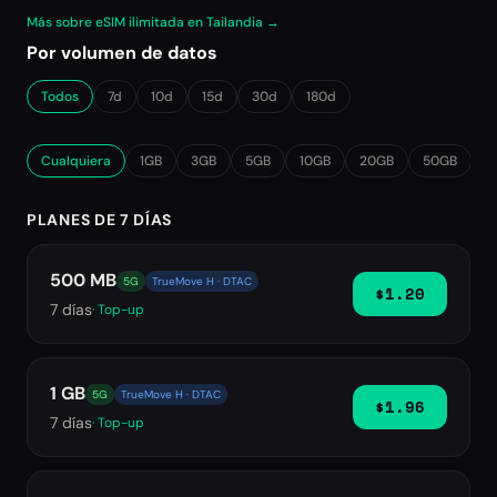
Más sobre eSIM ilimitada en Tailandia →
Por volumen de datos
Todos
7d
10d
15d
30d
180d
Cualquiera
1GB
3GB
5GB
10GB
20GB
50GB
∞
PLANES DE 7 DÍAS
500 MB
5G
TrueMove H · DTAC
$1.20
7
días
· Top-up
1 GB
5G
TrueMove H · DTAC
$1.96
7
días
· Top-up