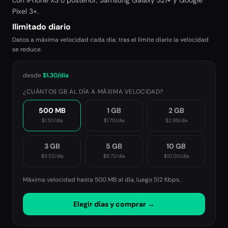
con iPhone XS o posterior, Samsung Galaxy S21+ y Google
Pixel 3+.
Ilimitado diario
Datos a máxima velocidad cada día; tras el límite diario la velocidad
se reduce.
desde
$1.30
/día
¿CUÁNTOS GB AL DÍA A MÁXIMA VELOCIDAD?
500 MB
1 GB
2 GB
$1.30
/día
$1.70
/día
$2.99
/día
3 GB
5 GB
10 GB
$5.52
/día
$8.72
/día
$10.00
/día
Máxima velocidad hasta 500 MB al día, luego
512 Kbps
.
Elegir días y comprar →