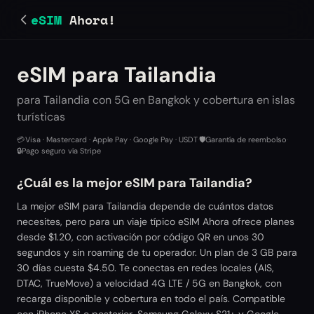
eSIM
Ahora!
eSIM para Tailandia
para Tailandia con 5G en Bangkok y cobertura en islas
turísticas
💳
Visa · Mastercard · Apple Pay · Google Pay · USDT
·
🛡️
Garantía de reembolso
·
🔒
Pago seguro vía Stripe
¿Cuál es la mejor eSIM para Tailandia?
La mejor eSIM para Tailandia depende de cuántos datos
necesites, pero para un viaje típico eSIM Ahora ofrece planes
desde $1.20, con activación por código QR en unos 30
segundos y sin roaming de tu operador. Un plan de 3 GB para
30 días cuesta $4.50. Te conectas en redes locales (AIS,
DTAC, TrueMove) a velocidad 4G LTE / 5G en Bangkok, con
recarga disponible y cobertura en todo el país. Compatible