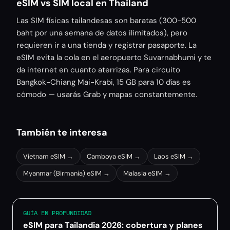
eSIM vs SIM local en Thailand
Las SIM físicas tailandesas son baratas (300-500
baht por una semana de datos ilimitados), pero
requieren ir a una tienda y registrar pasaporte. La
eSIM evita la cola en el aeropuerto Suvarnabhumi y te
da internet en cuanto aterrizas. Para circuito
Bangkok-Chiang Mai-Krabi, 15 GB para 10 días es
cómodo — usarás Grab y mapas constantemente.
También te interesa
Vietnam
eSIM →
Camboya
eSIM →
Laos
eSIM →
Myanmar (Birmania)
eSIM →
Malasia
eSIM →
GUÍA EN PROFUNDIDAD
eSIM para Tailandia 2026: cobertura y planes