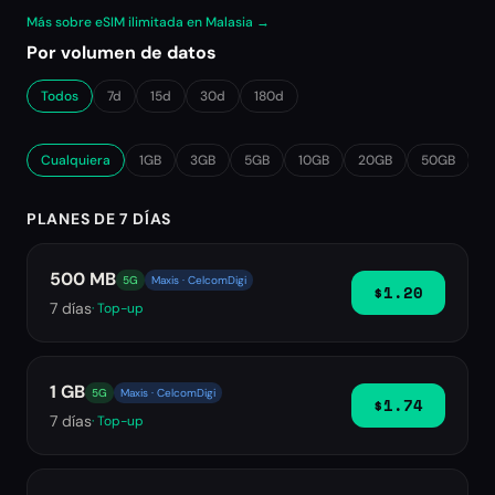
Más sobre eSIM ilimitada en Malasia →
Por volumen de datos
Todos
7d
15d
30d
180d
Cualquiera
1GB
3GB
5GB
10GB
20GB
50GB
∞
PLANES DE 7 DÍAS
500 MB
5G
Maxis · CelcomDigi
$1.20
7
días
· Top-up
1 GB
5G
Maxis · CelcomDigi
$1.74
7
días
· Top-up