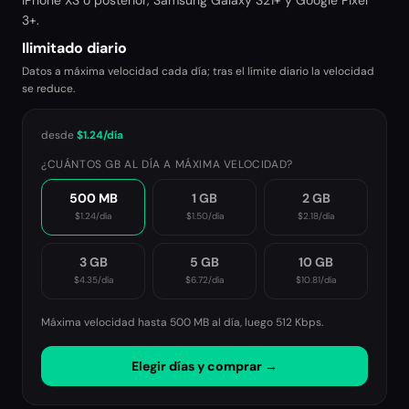
iPhone XS o posterior, Samsung Galaxy S21+ y Google Pixel
3+.
Ilimitado diario
Datos a máxima velocidad cada día; tras el límite diario la velocidad
se reduce.
desde
$1.24
/día
¿CUÁNTOS GB AL DÍA A MÁXIMA VELOCIDAD?
500 MB
1 GB
2 GB
$1.24
/día
$1.50
/día
$2.18
/día
3 GB
5 GB
10 GB
$4.35
/día
$6.72
/día
$10.81
/día
Máxima velocidad hasta 500 MB al día, luego
512 Kbps
.
Elegir días y comprar →