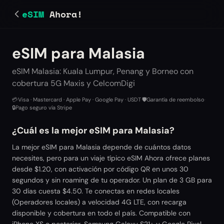
eSIM
Ahora!
eSIM para Malasia
eSIM Malasia: Kuala Lumpur, Penang y Borneo con
cobertura 5G Maxis y CelcomDigi
💳
Visa · Mastercard · Apple Pay · Google Pay · USDT
·
🛡️
Garantía de reembolso
·
🔒
Pago seguro vía Stripe
¿Cuál es la mejor eSIM para Malasia?
La mejor eSIM para Malasia depende de cuántos datos
necesites, pero para un viaje típico eSIM Ahora ofrece planes
desde $1.20, con activación por código QR en unos 30
segundos y sin roaming de tu operador. Un plan de 3 GB para
30 días cuesta $4.50. Te conectas en redes locales
(Operadores locales) a velocidad 4G LTE, con recarga
disponible y cobertura en todo el país. Compatible con