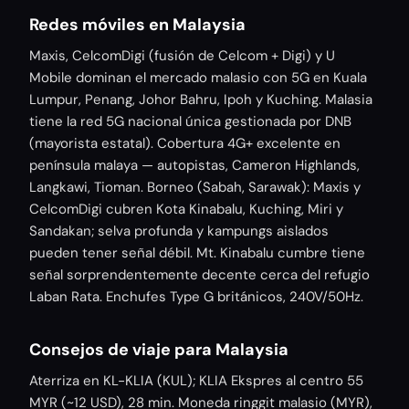
Redes móviles en Malaysia
Maxis, CelcomDigi (fusión de Celcom + Digi) y U
Mobile dominan el mercado malasio con 5G en Kuala
Lumpur, Penang, Johor Bahru, Ipoh y Kuching. Malasia
tiene la red 5G nacional única gestionada por DNB
(mayorista estatal). Cobertura 4G+ excelente en
península malaya — autopistas, Cameron Highlands,
Langkawi, Tioman. Borneo (Sabah, Sarawak): Maxis y
CelcomDigi cubren Kota Kinabalu, Kuching, Miri y
Sandakan; selva profunda y kampungs aislados
pueden tener señal débil. Mt. Kinabalu cumbre tiene
señal sorprendentemente decente cerca del refugio
Laban Rata. Enchufes Type G británicos, 240V/50Hz.
Consejos de viaje para Malaysia
Aterriza en KL-KLIA (KUL); KLIA Ekspres al centro 55
MYR (~12 USD), 28 min. Moneda ringgit malasio (MYR),