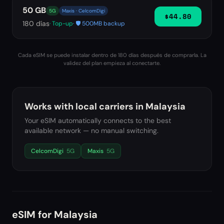
50 GB
5G
Maxis · CelcomDigi
$44.80
180
días
· Top-up
· 🛡️ 500MB backup
Cada eSIM se puede instalar dentro de 180 días después de comprarla. La
validez del plan empieza al conectarte.
Works with local carriers in
Malaysia
Your eSIM automatically connects to the best
available network — no manual switching.
CelcomDigi
5G
Maxis
5G
eSIM for
Malaysia