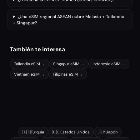
¿Una eSIM regional ASEAN cubre Malasia + Tailandia
+ Singapur?
También te interesa
Tailandia
eSIM →
Singapur
eSIM →
Indonesia
eSIM →
Vietnam
eSIM →
Filipinas
eSIM →
Otros destinos populares
🇹🇷
Turquía
🇺🇸
Estados Unidos
🇯🇵
Japón