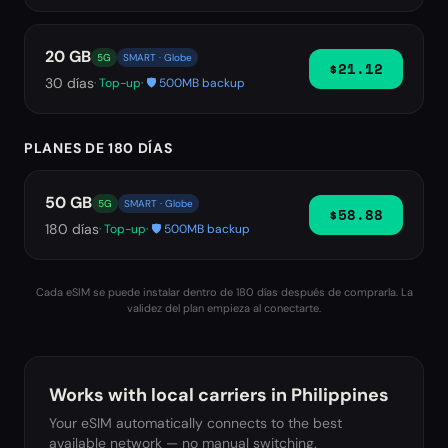
20 GB
5G
SMART · Globe
$21.12
30
días
· Top-up
· 🛡️ 500MB backup
PLANES DE 180 DÍAS
50 GB
5G
SMART · Globe
$58.88
180
días
· Top-up
· 🛡️ 500MB backup
Cada eSIM se puede instalar dentro de 180 días después de comprarla. La
validez del plan empieza al conectarte.
Works with local carriers in
Philippines
Your eSIM automatically connects to the best
available network — no manual switching.