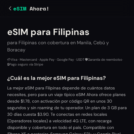
eSIM
Ahora!
eSIM para Filipinas
para Filipinas con cobertura en Manila, Cebú y
Boracay
💳
Visa · Mastercard · Apple Pay · Google Pay · USDT
·
🛡️
Garantía de reembolso
·
🔒
Pago seguro vía Stripe
¿Cuál es la mejor eSIM para Filipinas?
La mejor eSIM para Filipinas depende de cuántos datos
necesites, pero para un viaje típico eSIM Ahora ofrece planes
desde $1.78, con activación por código QR en unos 30
segundos y sin roaming de tu operador. Un plan de 3 GB para
30 días cuesta $3.90. Te conectas en redes locales
(Operadores locales) a velocidad 4G LTE, con recarga
disponible y cobertura en todo el país. Compatible con