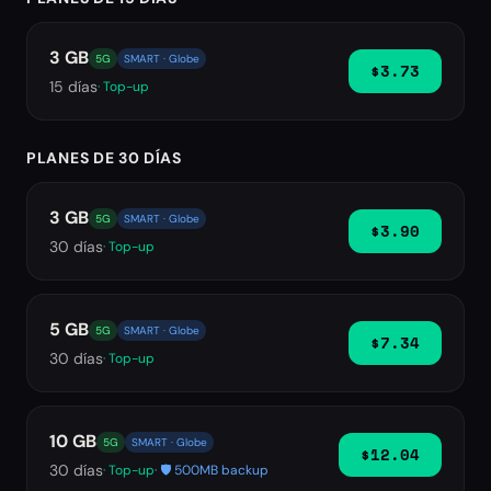
3 GB
5G
SMART · Globe
$3.73
15
días
· Top-up
PLANES DE 30 DÍAS
3 GB
5G
SMART · Globe
$3.90
30
días
· Top-up
5 GB
5G
SMART · Globe
$7.34
30
días
· Top-up
10 GB
5G
SMART · Globe
$12.04
30
días
· Top-up
· 🛡️ 500MB backup