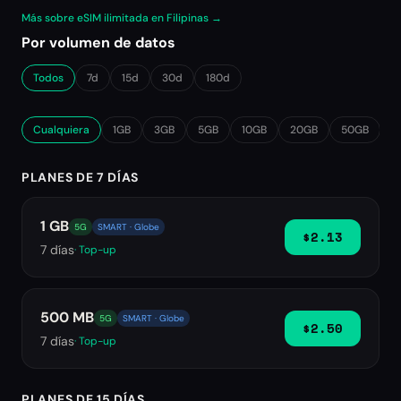
Más sobre eSIM ilimitada en Filipinas →
Por volumen de datos
Todos
7d
15d
30d
180d
Cualquiera
1GB
3GB
5GB
10GB
20GB
50GB
∞
PLANES DE 7 DÍAS
1 GB
5G
SMART · Globe
$2.13
7
días
· Top-up
500 MB
5G
SMART · Globe
$2.50
7
días
· Top-up
PLANES DE 15 DÍAS