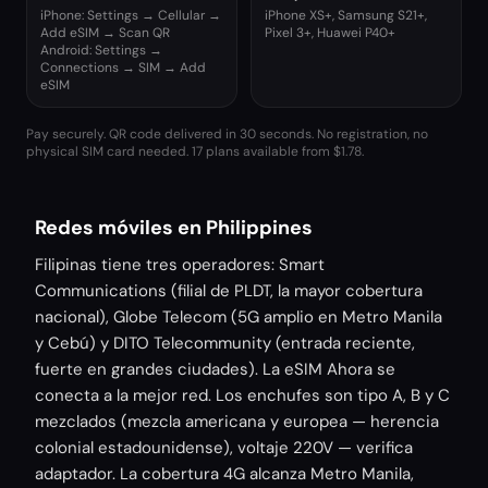
iPhone: Settings → Cellular →
iPhone XS+, Samsung S21+,
Add eSIM → Scan QR
Pixel 3+, Huawei P40+
Android: Settings →
Connections → SIM → Add
eSIM
Pay securely. QR code delivered in 30 seconds. No registration, no
physical SIM card needed.
17 plans available from $1.78.
Redes móviles en Philippines
Filipinas tiene tres operadores: Smart
Communications (filial de PLDT, la mayor cobertura
nacional), Globe Telecom (5G amplio en Metro Manila
y Cebú) y DITO Telecommunity (entrada reciente,
fuerte en grandes ciudades). La eSIM Ahora se
conecta a la mejor red. Los enchufes son tipo A, B y C
mezclados (mezcla americana y europea — herencia
colonial estadounidense), voltaje 220V — verifica
adaptador. La cobertura 4G alcanza Metro Manila,