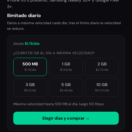
iPhone XS o posterior, Samsung Galaxy S21+ y Google Pixel
3+.
Ilimitado diario
Datos a máxima velocidad cada día; tras el límite diario la velocidad
se reduce.
desde
$1.78
/día
¿CUÁNTOS GB AL DÍA A MÁXIMA VELOCIDAD?
500 MB
1 GB
2 GB
$1.78
/día
$1.94
/día
$2.72
/día
3 GB
5 GB
10 GB
$6.12
/día
$8.46
/día
$13.02
/día
Máxima velocidad hasta 500 MB al día, luego
512 Kbps
.
Elegir días y comprar →