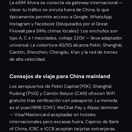
La eSIM Ahora se conecta vía gateway internacional —
clave: tu tráfico se enruta fuera de China, lo que
típicamente permite acceso a Google, WhatsApp,
Instagram y Facebook (bloqueados por el Great
Firewall para SIMs chinas locales). Los enchufes son
tipo A, C e I mezclados, voltaje 220V — lleva adaptador
universal. La cobertura 4G/5G alcanza Pekín, Shanghái,
Cantón, Shenzhen, Chengdu, Xi'an y la red de trenes
de alta velocidad.
Consejos de viaje para China mainland
Los aeropuertos de Pekín Capital (PEK), Shanghái
Pudong (PVG) y Cantón Baiyun (CAN) ofrecen WiFi
gratuito tras verificación con pasaporte. La moneda
es el yuan/RMB (CNY); WeChat Pay y Alipay dominan
— Visa/Mastercard aceptadas en hoteles
internacionales pero escasas fuera. Cajeros de Bank
of China, ICBC e ICCB aceptan tarjetas extranjeras.