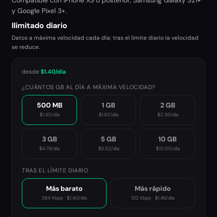
Compatible con iPhone XS o posterior, Samsung Galaxy S21+
y Google Pixel 3+.
Ilimitado diario
Datos a máxima velocidad cada día; tras el límite diario la velocidad
se reduce.
desde
$1.40
/día
¿CUÁNTOS GB AL DÍA A MÁXIMA VELOCIDAD?
500 MB
1 GB
2 GB
$1.40
/día
$1.82
/día
$2.36
/día
3 GB
5 GB
10 GB
$4.79
/día
$5.52
/día
$10.00
/día
TRAS EL LÍMITE DIARIO
Más barato
Más rápido
384 Kbps
·
$1.40
/día
512 Kbps
·
$1.46
/día