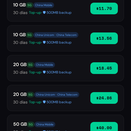
10 GB
5G
China Mobile
$11.70
30
días
· Top-up
· 🛡️ 500MB backup
10 GB
5G
China Unicom · China Telecom
$13.56
30
días
· Top-up
· 🛡️ 500MB backup
20 GB
5G
China Mobile
$18.45
30
días
· Top-up
· 🛡️ 500MB backup
20 GB
5G
China Unicom · China Telecom
$24.86
30
días
· Top-up
· 🛡️ 500MB backup
50 GB
5G
China Mobile
$40.00