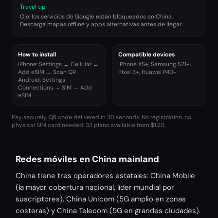
Travel tip
Ojo: los servicios de Google están bloqueados en China.
Descarga mapas offline y apps alternativas antes de llegar.
How to install
Compatible devices
iPhone: Settings → Cellular →
iPhone XS+, Samsung S21+,
Add eSIM → Scan QR
Pixel 3+, Huawei P40+
Android: Settings →
Connections → SIM → Add
eSIM
Pay securely. QR code delivered in 30 seconds. No registration, no
physical SIM card needed.
33 plans available from $1.20.
Redes móviles en China mainland
China tiene tres operadores estatales: China Mobile
(la mayor cobertura nacional, líder mundial por
suscriptores), China Unicom (5G amplio en zonas
costeras) y China Telecom (5G en grandes ciudades).