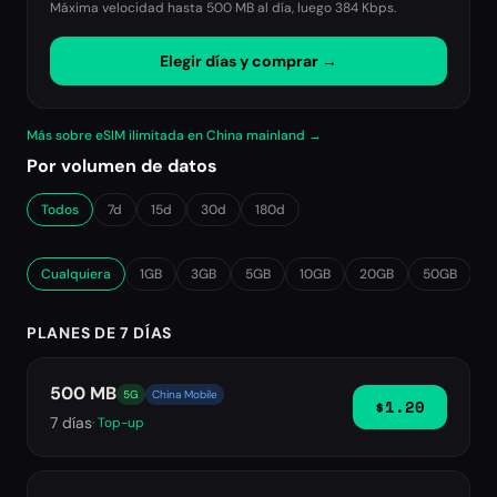
Máxima velocidad hasta 500 MB al día, luego
384 Kbps
.
Elegir días y comprar →
Más sobre eSIM ilimitada en China mainland →
Por volumen de datos
Todos
7d
15d
30d
180d
Cualquiera
1GB
3GB
5GB
10GB
20GB
50GB
∞
PLANES DE 7 DÍAS
500 MB
5G
China Mobile
$1.20
7
días
· Top-up