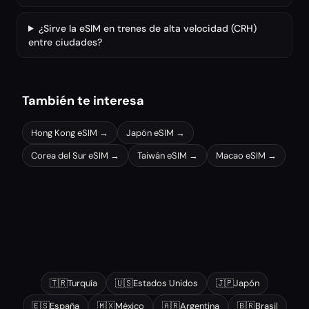
¿Sirve la eSIM en trenes de alta velocidad (CRH)
entre ciudades?
También te interesa
Hong Kong
eSIM →
Japón
eSIM →
Corea del Sur
eSIM →
Taiwán
eSIM →
Macao
eSIM →
Otros destinos populares
🇹🇷
Turquía
🇺🇸
Estados Unidos
🇯🇵
Japón
🇪🇸
España
🇲🇽
México
🇦🇷
Argentina
🇧🇷
Brasil