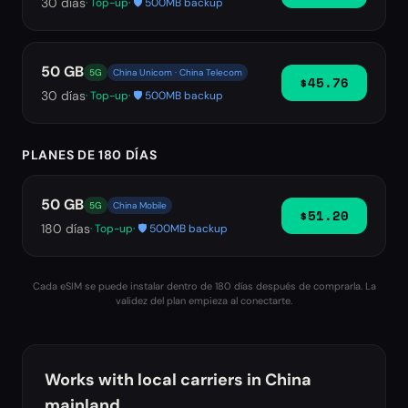
30
días
· Top-up
· 🛡️ 500MB backup
50 GB
5G
China Unicom · China Telecom
$45.76
30
días
· Top-up
· 🛡️ 500MB backup
PLANES DE 180 DÍAS
50 GB
5G
China Mobile
$51.20
180
días
· Top-up
· 🛡️ 500MB backup
Cada eSIM se puede instalar dentro de 180 días después de comprarla. La
validez del plan empieza al conectarte.
Works with local carriers in
China
mainland