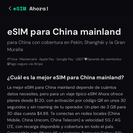
eSIM
Ahora!
eSIM para China mainland
para China con cobertura en Pekín, Shanghái y la Gran
Muralla
💳
Visa · Mastercard · Apple Pay · Google Pay · USDT
·
🛡️
Garantía de reembolso
·
🔒
Pago seguro vía Stripe
¿Cuál es la mejor eSIM para China mainland?
La mejor eSIM para China mainland depende de cuántos
datos necesites, pero para un viaje típico eSIM Ahora ofrece
planes desde $1.20, con activación por código QR en unos 30
segundos y sin roaming de tu operador. Un plan de 3 GB para
30 días cuesta $4.88. Te conectas en redes locales (China
Mobile, China Unicom, China Telecom) a velocidad 5G / 4G
LTE, con recarga disponible y cobertura en todo el país.