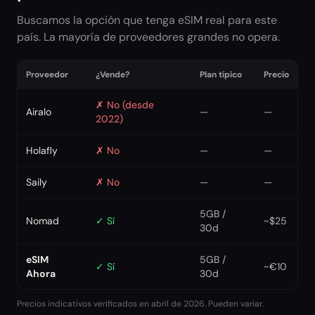
Buscamos la opción que tenga eSIM real para este
país. La mayoría de proveedores grandes no opera.
Proveedor
¿Vende?
Plan típico
Precio
✗
No (desde
Airalo
—
—
2022)
Holafly
✗
No
—
—
Saily
✗
No
—
—
5GB /
Nomad
✓
Sí
~$25
30d
eSIM
5GB /
✓
Sí
~€10
Ahora
30d
Precios indicativos verificados en abril de 2026. Pueden variar.