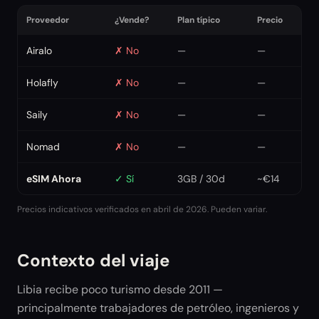
Proveedor
¿Vende?
Plan típico
Precio
Airalo
✗
No
—
—
Holafly
✗
No
—
—
Saily
✗
No
—
—
Nomad
✗
No
—
—
eSIM Ahora
✓
Sí
3GB / 30d
~€14
Precios indicativos verificados en abril de 2026. Pueden variar.
Contexto del viaje
Libia recibe poco turismo desde 2011 —
principalmente trabajadores de petróleo, ingenieros y