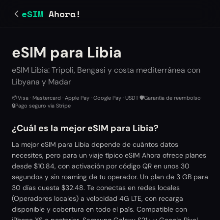
eSIM
Ahora!
eSIM para Libia
eSIM Libia: Trípoli, Bengasi y costa mediterránea con
Libyana y Madar
💳
Visa · Mastercard · Apple Pay · Google Pay · USDT
·
🛡️
Garantía de reembolso
·
🔒
Pago seguro vía Stripe
¿Cuál es la mejor eSIM para Libia?
La mejor eSIM para Libia depende de cuántos datos
necesites, pero para un viaje típico eSIM Ahora ofrece planes
desde $10.84, con activación por código QR en unos 30
segundos y sin roaming de tu operador. Un plan de 3 GB para
30 días cuesta $32.48. Te conectas en redes locales
(Operadores locales) a velocidad 4G LTE, con recarga
disponible y cobertura en todo el país. Compatible con