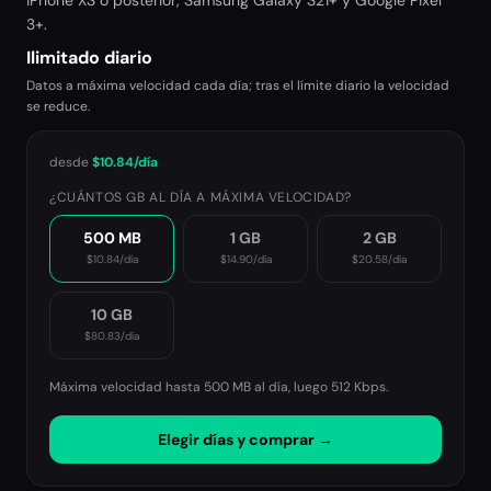
iPhone XS o posterior, Samsung Galaxy S21+ y Google Pixel
3+.
Ilimitado diario
Datos a máxima velocidad cada día; tras el límite diario la velocidad
se reduce.
desde
$10.84
/día
¿CUÁNTOS GB AL DÍA A MÁXIMA VELOCIDAD?
500 MB
1 GB
2 GB
$10.84
/día
$14.90
/día
$20.58
/día
10 GB
$80.83
/día
Máxima velocidad hasta 500 MB al día, luego
512 Kbps
.
Elegir días y comprar →