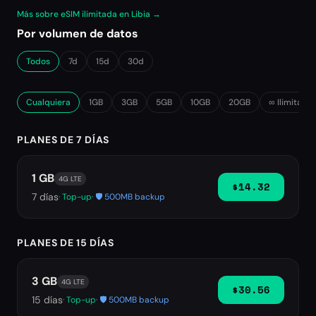
Más sobre eSIM ilimitada en Libia →
Por volumen de datos
Todos
7d
15d
30d
Cualquiera
1GB
3GB
5GB
10GB
20GB
∞ Ilimitado
PLANES DE 7 DÍAS
1 GB
4G LTE
$14.32
7
días
· Top-up
· 🛡️ 500MB backup
PLANES DE 15 DÍAS
3 GB
4G LTE
$30.56
15
días
· Top-up
· 🛡️ 500MB backup