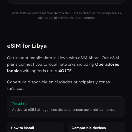
Cada eSIM se puede instalar dentro de 180 días después de comprarla. La
validez del plan empieza al conectarte.
eSIM for
Libya
Get instant mobile data in
Libya
with eSIM Ahora. Our eSIM
plans connect you to local networks including
Operadores
locales
with speeds up to
4G LTE
.
Cobertura disponible en ciudades principales y zonas
turísticas.
Travel tip
Activa tu eSIM al llegar. Los datos arrancan automáticamente.
How to install
Compatible devices