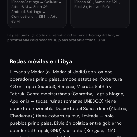
iPhone: Settings → Cellular →
iPhone XS+, Samsung S21+,
Add eSIM → Scan QR
Pixel 3+, Huawei P40+
Android: Settings →
Connections → SIM → Add
eSIM
Pay securely. QR code delivered in 30 seconds. No registration, no
physical SIM card needed.
10 plans available from $10.84.
Redes móviles en Libya
Libyana y Madar (al-Madar al-Jadid) son los dos
operadores principales, ambos estatales. Cobertura
4G en Trípoli (capital), Bengasi, Misrata, Sabhā y
Tobruk. Costa mediterránea (Sabratha, Leptis Magna,
Apollonia — todas ruinas romanas UNESCO) tiene
cobertura razonable. Desierto del Sahara libio (Akakus,
Ghadames) tiene cobertura muy limitada — solo
pueblos principales. División política entre gobierno
occidental (Trípoli, GNU) y oriental (Bengasi, LNA)