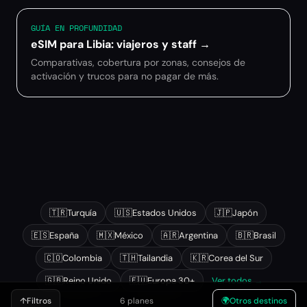
GUÍA EN PROFUNDIDAD
eSIM para Libia: viajeros y staff
→
Comparativas, cobertura por zonas, consejos de
activación y trucos para no pagar de más.
Otros destinos populares
🇹🇷
Turquía
🇺🇸
Estados Unidos
🇯🇵
Japón
🇪🇸
España
🇲🇽
México
🇦🇷
Argentina
🇧🇷
Brasil
🇨🇴
Colombia
🇹🇭
Tailandia
🇰🇷
Corea del Sur
🇬🇧
Reino Unido
🇪🇺
Europa 30+
Ver todos →
↑
Filtros
6 planes
🌍
Otros destinos