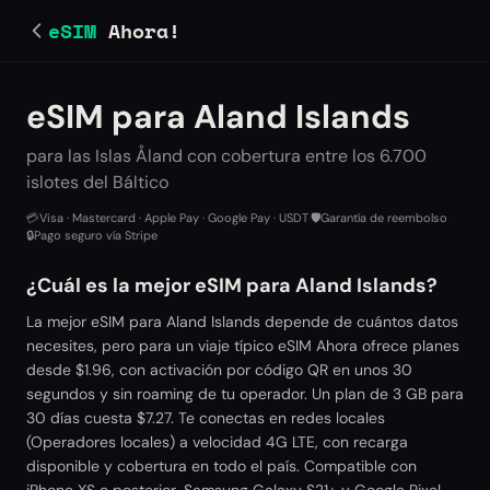
eSIM
Ahora!
eSIM para Aland Islands
para las Islas Åland con cobertura entre los 6.700
islotes del Báltico
💳
Visa · Mastercard · Apple Pay · Google Pay · USDT
·
🛡️
Garantía de reembolso
·
🔒
Pago seguro vía Stripe
¿Cuál es la mejor eSIM para Aland Islands?
La mejor eSIM para Aland Islands depende de cuántos datos
necesites, pero para un viaje típico eSIM Ahora ofrece planes
desde $1.96, con activación por código QR en unos 30
segundos y sin roaming de tu operador. Un plan de 3 GB para
30 días cuesta $7.27. Te conectas en redes locales
(Operadores locales) a velocidad 4G LTE, con recarga
disponible y cobertura en todo el país. Compatible con