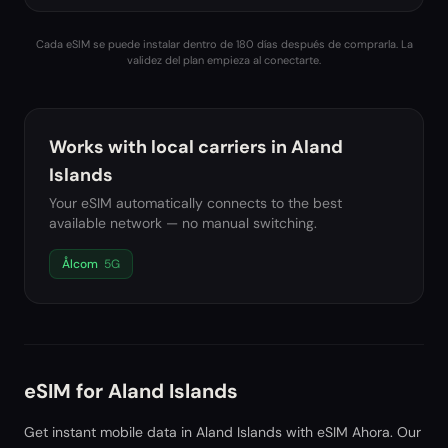
Cada eSIM se puede instalar dentro de 180 días después de comprarla. La
validez del plan empieza al conectarte.
Works with local carriers in
Aland
Islands
Your eSIM automatically connects to the best
available network — no manual switching.
Ålcom
5G
eSIM for
Aland Islands
Get instant mobile data in
Aland Islands
with eSIM Ahora. Our