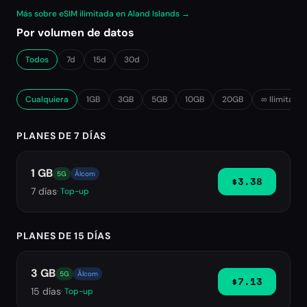
Más sobre eSIM ilimitada en Aland Islands →
Por volumen de datos
Todos
7d
15d
30d
Cualquiera
1GB
3GB
5GB
10GB
20GB
∞ Ilimitado
PLANES DE 7 DÍAS
1 GB
5G
Ålcom
$3.38
7
días
· Top-up
PLANES DE 15 DÍAS
3 GB
5G
Ålcom
$7.13
15
días
· Top-up