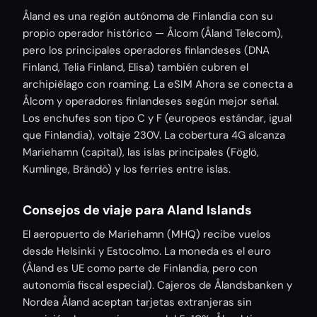
Åland es una región autónoma de Finlandia con su
propio operador histórico — Ålcom (Åland Telecom),
pero los principales operadores finlandeses (DNA
Finland, Telia Finland, Elisa) también cubren el
archipiélago con roaming. La eSIM Ahora se conecta a
Ålcom y operadores finlandeses según mejor señal.
Los enchufes son tipo C y F (europeos estándar, igual
que Finlandia), voltaje 230V. La cobertura 4G alcanza
Mariehamn (capital), las islas principales (Föglö,
Kumlinge, Brändö) y los ferries entre islas.
Consejos de viaje para Aland Islands
El aeropuerto de Mariehamn (MHQ) recibe vuelos
desde Helsinki y Estocolmo. La moneda es el euro
(Åland es UE como parte de Finlandia, pero con
autonomía fiscal especial). Cajeros de Ålandsbanken y
Nordea Åland aceptan tarjetas extranjeras sin