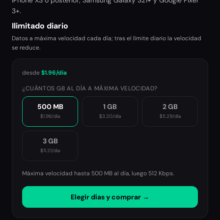
iPhone XS o posterior, Samsung Galaxy S21+ y Google Pixel
3+.
Ilimitado diario
Datos a máxima velocidad cada día; tras el límite diario la velocidad
se reduce.
desde
$1.96
/día
¿CUÁNTOS GB AL DÍA A MÁXIMA VELOCIDAD?
500 MB
1 GB
2 GB
$1.96
/día
$3.20
/día
$5.29
/día
3 GB
$11.21
/día
Máxima velocidad hasta 500 MB al día, luego
512 Kbps
.
Elegir días y comprar →