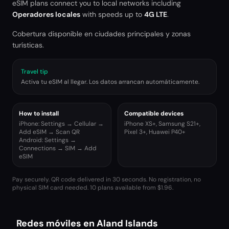
eSIM plans connect you to local networks including
Operadores locales
with speeds up to
4G LTE
.
Cobertura disponible en ciudades principales y zonas
turísticas.
Travel tip
Activa tu eSIM al llegar. Los datos arrancan automáticamente.
How to install
Compatible devices
iPhone: Settings → Cellular →
iPhone XS+, Samsung S21+,
Add eSIM → Scan QR
Pixel 3+, Huawei P40+
Android: Settings →
Connections → SIM → Add
eSIM
Pay securely. QR code delivered in 30 seconds. No registration, no
physical SIM card needed.
10 plans available from $1.96.
Redes móviles en Aland Islands