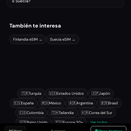
o Suecia?
También te interesa
Finlandia
eSIM →
Suecia
eSIM →
Otros destinos populares
🇹🇷
Turquía
🇺🇸
Estados Unidos
🇯🇵
Japón
🇪🇸
España
🇲🇽
México
🇦🇷
Argentina
🇧🇷
Brasil
🇨🇴
Colombia
🇹🇭
Tailandia
🇰🇷
Corea del Sur
🇬🇧
Reino Unido
🇪🇺
Europa 30+
Ver todos →