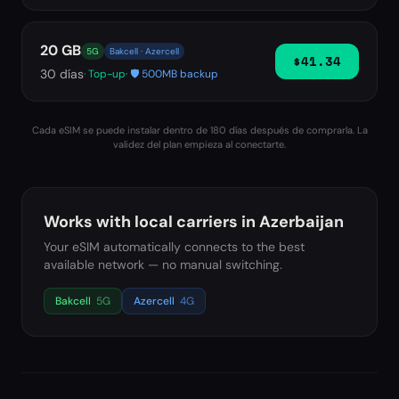
20 GB
5G
Bakcell · Azercell
$41.34
30
días
· Top-up
· 🛡️ 500MB backup
Cada eSIM se puede instalar dentro de 180 días después de comprarla. La
validez del plan empieza al conectarte.
Works with local carriers in
Azerbaijan
Your eSIM automatically connects to the best
available network — no manual switching.
Bakcell
5G
Azercell
4G