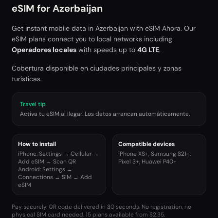
eSIM for
Azerbaijan
Get instant mobile data in
Azerbaijan
with eSIM Ahora. Our
eSIM plans connect you to local networks including
Operadores locales
with speeds up to
4G LTE
.
Cobertura disponible en ciudades principales y zonas
turísticas.
Travel tip
Activa tu eSIM al llegar. Los datos arrancan automáticamente.
How to install
Compatible devices
iPhone: Settings → Cellular →
iPhone XS+, Samsung S21+,
Add eSIM → Scan QR
Pixel 3+, Huawei P40+
Android: Settings →
Connections → SIM → Add
eSIM
Pay securely. QR code delivered in 30 seconds. No registration, no
physical SIM card needed.
15 plans available from $2.35.