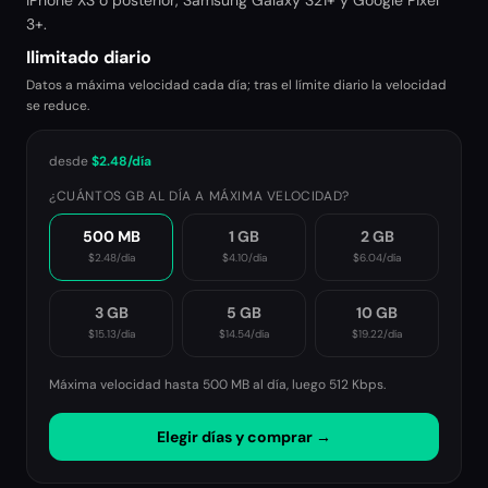
iPhone XS o posterior, Samsung Galaxy S21+ y Google Pixel
3+.
Ilimitado diario
Datos a máxima velocidad cada día; tras el límite diario la velocidad
se reduce.
desde
$2.48
/día
¿CUÁNTOS GB AL DÍA A MÁXIMA VELOCIDAD?
500 MB
1 GB
2 GB
$2.48
/día
$4.10
/día
$6.04
/día
3 GB
5 GB
10 GB
$15.13
/día
$14.54
/día
$19.22
/día
Máxima velocidad hasta 500 MB al día, luego
512 Kbps
.
Elegir días y comprar →