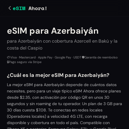
eSIM
Ahora!
eSIM para Azerbaiyán
para Azerbaiyán con cobertura Azercell en Bakú y la
costa del Caspio
💳
Visa · Mastercard · Apple Pay · Google Pay · USDT
·
🛡️
Garantía de reembolso
·
🔒
Pago seguro vía Stripe
¿Cuál es la mejor eSIM para Azerbaiyán?
La mejor eSIM para Azerbaiyán depende de cuántos datos
necesites, pero para un viaje típico eSIM Ahora ofrece planes
desde $2.35, con activación por código QR en unos 30
segundos y sin roaming de tu operador. Un plan de 3 GB para
30 días cuesta $7.08. Te conectas en redes locales
(Operadores locales) a velocidad 4G LTE, con recarga
disponible y cobertura en todo el país. Compatible con