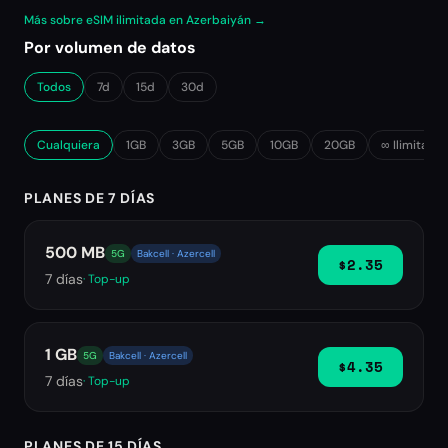
Más sobre eSIM ilimitada en Azerbaiyán →
Por volumen de datos
Todos
7d
15d
30d
Cualquiera
1GB
3GB
5GB
10GB
20GB
∞ Ilimitado
PLANES DE 7 DÍAS
500 MB
5G
Bakcell · Azercell
$2.35
7
días
· Top-up
1 GB
5G
Bakcell · Azercell
$4.35
7
días
· Top-up
PLANES DE 15 DÍAS