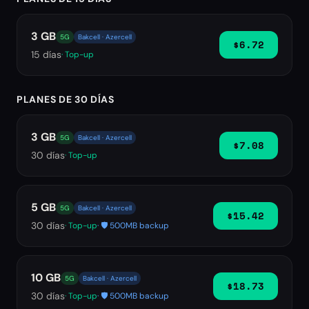
3 GB
5G
Bakcell · Azercell
$6.72
15
días
· Top-up
PLANES DE 30 DÍAS
3 GB
5G
Bakcell · Azercell
$7.08
30
días
· Top-up
5 GB
5G
Bakcell · Azercell
$15.42
30
días
· Top-up
· 🛡️ 500MB backup
10 GB
5G
Bakcell · Azercell
$18.73
30
días
· Top-up
· 🛡️ 500MB backup