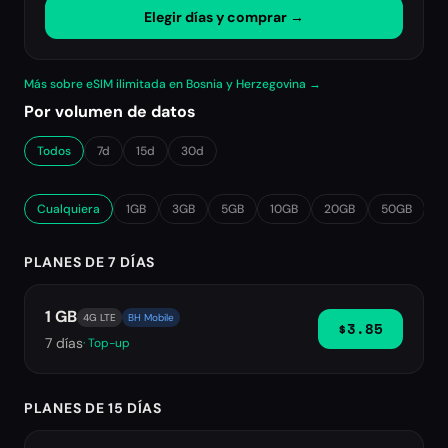
Elegir días y comprar →
Más sobre eSIM ilimitada en Bosnia y Herzegovina →
Por volumen de datos
Todos
7d
15d
30d
Cualquiera
1GB
3GB
5GB
10GB
20GB
50GB
∞
PLANES DE 7 DÍAS
1 GB
4G LTE
BH Mobile
$3.85
7
días
· Top-up
PLANES DE 15 DÍAS