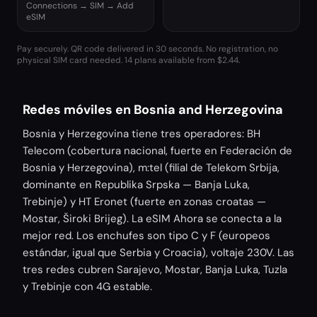
Connections → SIM → Add
eSIM
Pay securely. QR code delivered in 30 seconds. No registration, no
physical SIM card needed.
14 plans available from $2.44.
Redes móviles en Bosnia and Herzegovina
Bosnia y Herzegovina tiene tres operadores: BH
Telecom (cobertura nacional, fuerte en Federación de
Bosnia y Herzegovina), m:tel (filial de Telekom Srbija,
dominante en Republika Srpska — Banja Luka,
Trebinje) y HT Eronet (fuerte en zonas croatas —
Mostar, Široki Brijeg). La eSIM Ahora se conecta a la
mejor red. Los enchufes son tipo C y F (europeos
estándar, igual que Serbia y Croacia), voltaje 230V. Las
tres redes cubren Sarajevo, Mostar, Banja Luka, Tuzla
y Trebinje con 4G estable.