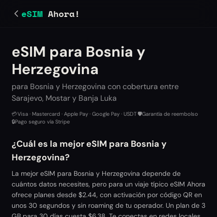
eSIM
Ahora!
eSIM para Bosnia y
Herzegovina
para Bosnia y Herzegovina con cobertura entre
Sarajevo, Mostar y Banja Luka
💳
Visa · Mastercard · Apple Pay · Google Pay · USDT
·
🛡️
Garantía de reembolso
·
🔒
Pago seguro vía Stripe
¿Cuál es la mejor eSIM para Bosnia y
Herzegovina?
La mejor eSIM para Bosnia y Herzegovina depende de
cuántos datos necesites, pero para un viaje típico eSIM Ahora
ofrece planes desde $2.44, con activación por código QR en
unos 30 segundos y sin roaming de tu operador. Un plan de 3
GB para 30 días cuesta $6.38. Te conectas en redes locales