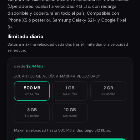
(Operadores locales) a velocidad 4G LTE, con recarga
disponible y cobertura en todo el país. Compatible con
iPhone XS o posterior, Samsung Galaxy S21+ y Google Pixel
3+.
Ilimitado diario
Datos a máxima velocidad cada día; tras el límite diario la velocidad
se reduce.
desde
$2.44
/día
¿CUÁNTOS GB AL DÍA A MÁXIMA VELOCIDAD?
500 MB
1 GB
2 GB
$2.44
/día
$3.40
/día
$4.45
/día
3 GB
10 GB
$13.88
/día
$18.76
/día
Máxima velocidad hasta 500 MB al día, luego
512 Kbps
.