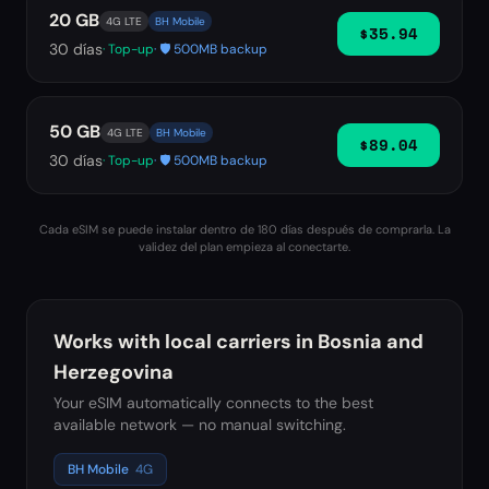
20 GB
4G LTE
BH Mobile
$35.94
30
días
· Top-up
· 🛡️ 500MB backup
50 GB
4G LTE
BH Mobile
$89.04
30
días
· Top-up
· 🛡️ 500MB backup
Cada eSIM se puede instalar dentro de 180 días después de comprarla. La
validez del plan empieza al conectarte.
Works with local carriers in
Bosnia and
Herzegovina
Your eSIM automatically connects to the best
available network — no manual switching.
BH Mobile
4G