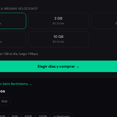
 A MÁXIMA VELOCIDAD?
2 GB
a
$3.25
/día
$
B
10 GB
ía
$9.43
/día
 1 GB al día, luego
1 Mbps
.
Elegir días y comprar →
en Saint Barthelemy →
tos
30d
3GB
5GB
10GB
20GB
∞ Ilimitado