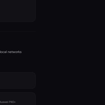
local networks
 Huawei P40+