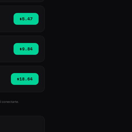
$5.47
$9.84
$18.64
l conectarte.