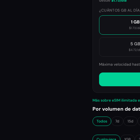
desde
$1.73
/día
¿CUÁNTOS GB AL DÍA
1 GB
$1.73
/dí
5 G
$4.72
/d
Máxima velocidad hasta
Más sobre eSIM ilimitada 
Por volumen de da
Todos
7d
15d
Cualquiera
1GB