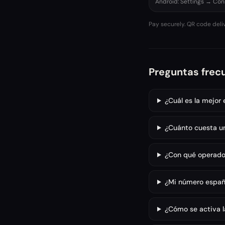
Android: Settings → Co
Pay securely. QR code deli
Preguntas frec
¿Cuál es la mejor
¿Cuánto cuesta u
¿Con qué operador
¿Mi número españo
¿Cómo se activa la