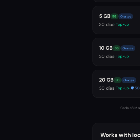
5 GB
5G
Orange
30
días
· Top-up
10 GB
5G
Orange
30
días
· Top-up
20 GB
5G
Orange
30
días
· Top-up
· 🛡️ 
Cada eSIM se
Works with loc