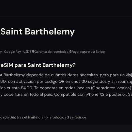
 Saint Barthelemy
ay · Google Pay · USDT
·
🛡️
Garantía de reembolso
·
🔒
Pago seguro vía Stripe
r eSIM para Saint Barthelemy?
nt Barthelemy depende de cuántos datos necesites, pero para un viaj
.60, con activación por código QR en unos 30 segundos y sin roamin
ías cuesta $4.00. Te conectas en redes locales (Operadores locales)
 y cobertura en todo el país. Compatible con iPhone XS o posterior, 
da día; tras el límite diario la velocidad se reduce.