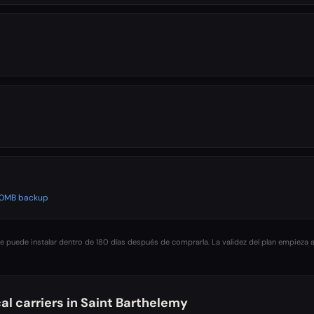
500MB backup
 puede instalar dentro de 180 días después de comprarla. La validez del plan empieza a
al carriers in
Saint Barthelemy