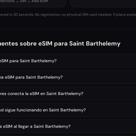
nnections → SIM → Add eSIM
vered in 30 seconds. No registration, no physical SIM card needed.
11 plans avail
uentes sobre eSIM para Saint Barthelemy
 eSIM para Saint Barthelemy?
na eSIM para Saint Barthelemy?
es conecta la eSIM en Saint Barthelemy?
l sigue funcionando en Saint Barthelemy?
 eSIM al llegar a Saint Barthelemy?