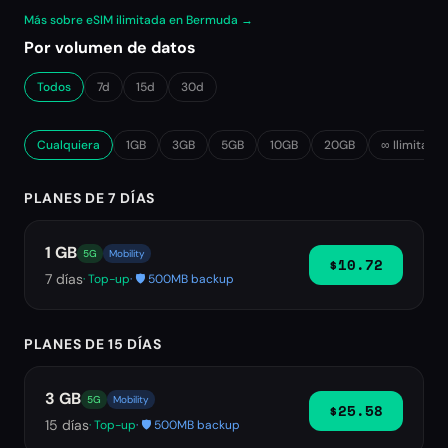
Más sobre eSIM ilimitada en Bermuda →
Por volumen de datos
Todos
7d
15d
30d
Cualquiera
1GB
3GB
5GB
10GB
20GB
∞ Ilimitado
PLANES DE 7 DÍAS
1 GB
5G
Mobility
$10.72
7
días
· Top-up
· 🛡️ 500MB backup
PLANES DE 15 DÍAS
3 GB
5G
Mobility
$25.58
15
días
· Top-up
· 🛡️ 500MB backup