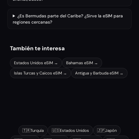
¿Es Bermudas parte del Caribe? ¿Sirve la eSIM para
regiones cercanas?
También te interesa
Estados Unidos
eSIM →
Bahamas
eSIM →
Islas Turcas y Caicos
eSIM →
Antigua y Barbuda
eSIM →
Otros destinos populares
🇹🇷
Turquía
🇺🇸
Estados Unidos
🇯🇵
Japón