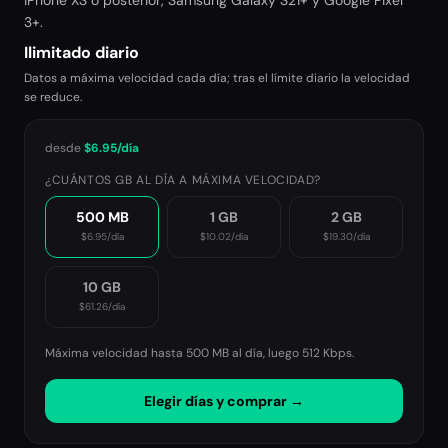
iPhone XS o posterior, Samsung Galaxy S21+ y Google Pixel
3+.
Ilimitado diario
Datos a máxima velocidad cada día; tras el límite diario la velocidad
se reduce.
desde
$6.95
/día
¿CUÁNTOS GB AL DÍA A MÁXIMA VELOCIDAD?
500 MB
1 GB
2 GB
$6.95
/día
$10.02
/día
$19.30
/día
10 GB
$61.26
/día
Máxima velocidad hasta 500 MB al día, luego
512 Kbps
.
Elegir días y comprar →