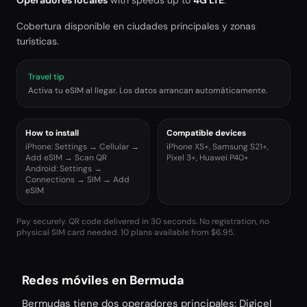
Operadores locales
with speeds up to
4G LTE
.
Cobertura disponible en ciudades principales y zonas
turísticas.
Travel tip
Activa tu eSIM al llegar. Los datos arrancan automáticamente.
How to install
Compatible devices
iPhone: Settings → Cellular →
iPhone XS+, Samsung S21+,
Add eSIM → Scan QR
Pixel 3+, Huawei P40+
Android: Settings →
Connections → SIM → Add
eSIM
Pay securely. QR code delivered in 30 seconds. No registration, no
physical SIM card needed.
10 plans available from $6.95.
Redes móviles en Bermuda
Bermudas tiene dos operadores principales: Digicel