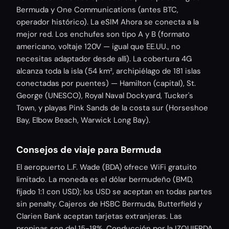
Bermuda y One Communications (antes BTC,
operador histórico). La eSIM Ahora se conecta a la
mejor red. Los enchufes son tipo A y B (formato
americano, voltaje 120V — igual que EE.UU., no
necesitas adaptador desde allí). La cobertura 4G
alcanza toda la isla (54 km², archipiélago de 181 islas
conectadas por puentes) — Hamilton (capital), St.
George (UNESCO), Royal Naval Dockyard, Tucker's
Town, y playas Pink Sands de la costa sur (Horseshoe
Bay, Elbow Beach, Warwick Long Bay).
Consejos de viaje para Bermuda
El aeropuerto L.F. Wade (BDA) ofrece WiFi gratuito
limitado. La moneda es el dólar bermudeño (BMD,
fijado 1:1 con USD); los USD se aceptan en todas partes
sin penalty. Cajeros de HSBC Bermuda, Butterfield y
Clarien Bank aceptan tarjetas extranjeras. Las
propinas son del 15-18%. Conducción por la IZQUIERDA