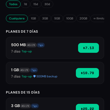
Todos
7d
15d
30d
Cualquiera
1GB
3GB
5GB
10GB
20GB
∞ Ilimitado
PLANES DE 7 DÍAS
500 MB
4G LTE
Tigo
$7.13
7
días
· Top-up
1 GB
4G LTE
Tigo
$10.79
7
días
· Top-up
· 🛡️ 500MB backup
PLANES DE 15 DÍAS
3 GB
4G LTE
Tigo
$25.22