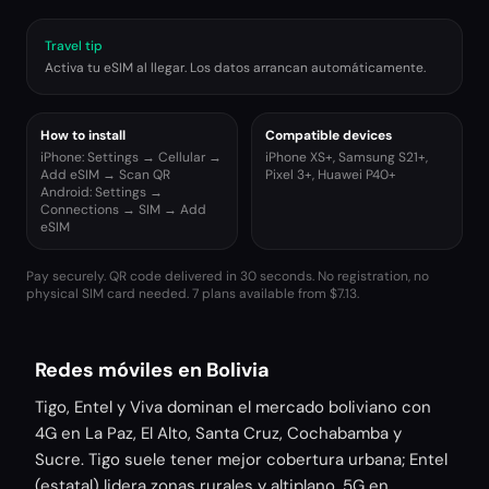
Travel tip
Activa tu eSIM al llegar. Los datos arrancan automáticamente.
How to install
Compatible devices
iPhone: Settings → Cellular →
iPhone XS+, Samsung S21+,
Add eSIM → Scan QR
Pixel 3+, Huawei P40+
Android: Settings →
Connections → SIM → Add
eSIM
Pay securely. QR code delivered in 30 seconds. No registration, no
physical SIM card needed.
7 plans available from $7.13.
Redes móviles en Bolivia
Tigo, Entel y Viva dominan el mercado boliviano con
4G en La Paz, El Alto, Santa Cruz, Cochabamba y
Sucre. Tigo suele tener mejor cobertura urbana; Entel
(estatal) lidera zonas rurales y altiplano. 5G en