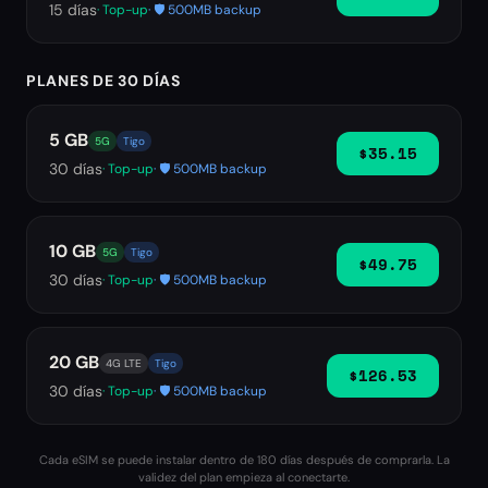
15
días
· Top-up
· 🛡️ 500MB backup
PLANES DE 30 DÍAS
5 GB
5G
Tigo
$35.15
30
días
· Top-up
· 🛡️ 500MB backup
10 GB
5G
Tigo
$49.75
30
días
· Top-up
· 🛡️ 500MB backup
20 GB
4G LTE
Tigo
$126.53
30
días
· Top-up
· 🛡️ 500MB backup
Cada eSIM se puede instalar dentro de 180 días después de comprarla. La
validez del plan empieza al conectarte.