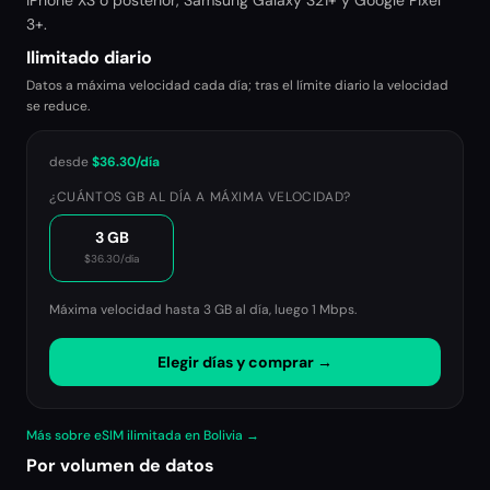
iPhone XS o posterior, Samsung Galaxy S21+ y Google Pixel
3+.
Ilimitado diario
Datos a máxima velocidad cada día; tras el límite diario la velocidad
se reduce.
desde
$36.30
/día
¿CUÁNTOS GB AL DÍA A MÁXIMA VELOCIDAD?
3 GB
$36.30
/día
Máxima velocidad hasta 3 GB al día, luego
1 Mbps
.
Elegir días y comprar →
Más sobre eSIM ilimitada en Bolivia →
Por volumen de datos