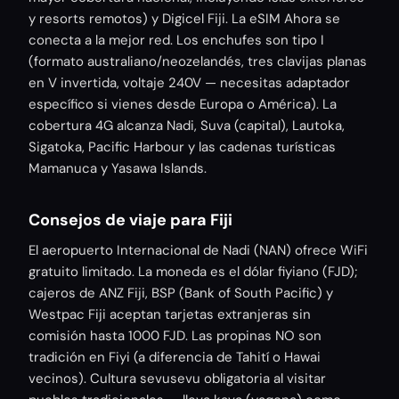
y resorts remotos) y Digicel Fiji. La eSIM Ahora se
conecta a la mejor red. Los enchufes son tipo I
(formato australiano/neozelandés, tres clavijas planas
en V invertida, voltaje 240V — necesitas adaptador
específico si vienes desde Europa o América). La
cobertura 4G alcanza Nadi, Suva (capital), Lautoka,
Sigatoka, Pacific Harbour y las cadenas turísticas
Mamanuca y Yasawa Islands.
Consejos de viaje para Fiji
El aeropuerto Internacional de Nadi (NAN) ofrece WiFi
gratuito limitado. La moneda es el dólar fiyiano (FJD);
cajeros de ANZ Fiji, BSP (Bank of South Pacific) y
Westpac Fiji aceptan tarjetas extranjeras sin
comisión hasta 1000 FJD. Las propinas NO son
tradición en Fiyi (a diferencia de Tahití o Hawai
vecinos). Cultura sevusevu obligatoria al visitar