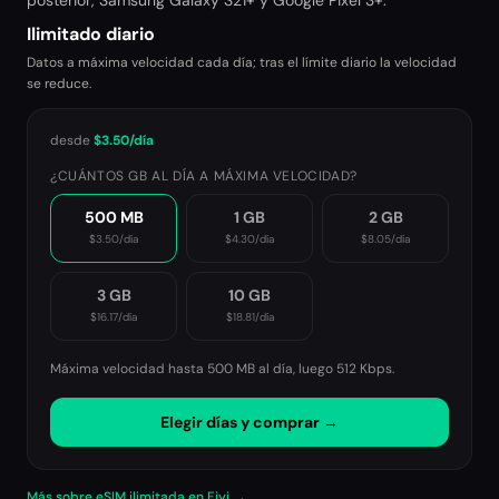
posterior, Samsung Galaxy S21+ y Google Pixel 3+.
Ilimitado diario
Datos a máxima velocidad cada día; tras el límite diario la velocidad
se reduce.
desde
$3.50
/día
¿CUÁNTOS GB AL DÍA A MÁXIMA VELOCIDAD?
500 MB
1 GB
2 GB
$3.50
/día
$4.30
/día
$8.05
/día
3 GB
10 GB
$16.17
/día
$18.81
/día
Máxima velocidad hasta 500 MB al día, luego
512 Kbps
.
Elegir días y comprar →
Más sobre eSIM ilimitada en Fiyi →