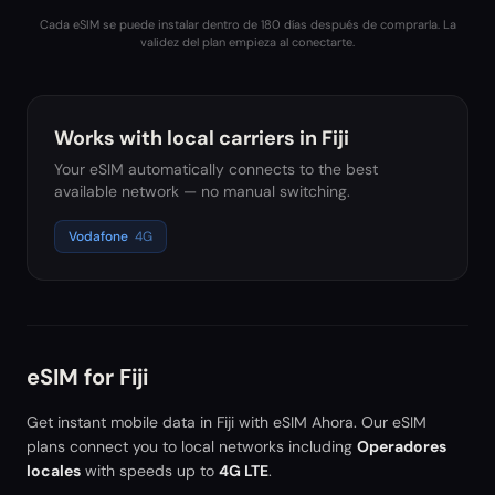
Cada eSIM se puede instalar dentro de 180 días después de comprarla. La
validez del plan empieza al conectarte.
Works with local carriers in
Fiji
Your eSIM automatically connects to the best
available network — no manual switching.
Vodafone
4G
eSIM for
Fiji
Get instant mobile data in
Fiji
with eSIM Ahora. Our eSIM
plans connect you to local networks including
Operadores
locales
with speeds up to
4G LTE
.