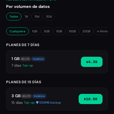
Por volumen de datos
Todos
7d
15d
30d
Cualquiera
1GB
3GB
5GB
10GB
20GB
∞ Ilimitado
PLANES DE 7 DÍAS
1 GB
4G LTE
Vodafone
$4.30
7
días
· Top-up
PLANES DE 15 DÍAS
3 GB
4G LTE
Vodafone
$10.56
15
días
· Top-up
· 🛡️ 500MB backup