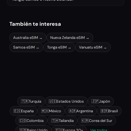
También te interesa
Australia
eSIM →
Nueva Zelanda
eSIM →
Samoa
eSIM →
Tonga
eSIM →
Vanuatu
eSIM →
Otros destinos populares
🇹🇷
Turquía
🇺🇸
Estados Unidos
🇯🇵
Japón
🇪🇸
España
🇲🇽
México
🇦🇷
Argentina
🇧🇷
Brasil
🇨🇴
Colombia
🇹🇭
Tailandia
🇰🇷
Corea del Sur
🇬🇧
Reino Unido
🇪🇺
Europa 30+
Ver todos →