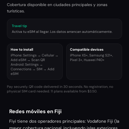
Cobertura disponible en ciudades principales y zonas
turísticas.
Travel tip
Activa tu eSIM al llegar. Los datos arrancan automáticamente.
How to install
Compatible devices
iPhone: Settings → Cellular →
iPhone XS+, Samsung S21+,
Add eSIM → Scan QR
Pixel 3+, Huawei P40+
Android: Settings →
Connections → SIM → Add
eSIM
Pay securely. QR code delivered in 30 seconds. No registration, no
physical SIM card needed.
11 plans available from $3.50.
Redes móviles en Fiji
Fiyi tiene dos operadores principales: Vodafone Fiji (la
mayor cobertura nacional, incluyendo islas exteriores