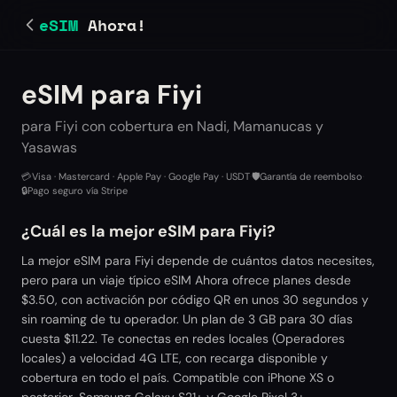
eSIM
Ahora!
eSIM para Fiyi
para Fiyi con cobertura en Nadi, Mamanucas y
Yasawas
💳
Visa · Mastercard · Apple Pay · Google Pay · USDT
·
🛡️
Garantía de reembolso
·
🔒
Pago seguro vía Stripe
¿Cuál es la mejor eSIM para Fiyi?
La mejor eSIM para Fiyi depende de cuántos datos necesites,
pero para un viaje típico eSIM Ahora ofrece planes desde
$3.50, con activación por código QR en unos 30 segundos y
sin roaming de tu operador. Un plan de 3 GB para 30 días
cuesta $11.22. Te conectas en redes locales (Operadores
locales) a velocidad 4G LTE, con recarga disponible y
cobertura en todo el país. Compatible con iPhone XS o