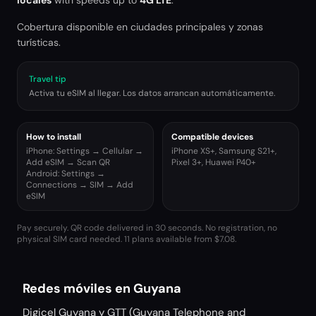
locales
with speeds up to
4G LTE
.
Cobertura disponible en ciudades principales y zonas
turísticas.
Travel tip
Activa tu eSIM al llegar. Los datos arrancan automáticamente.
How to install
Compatible devices
iPhone: Settings → Cellular →
iPhone XS+, Samsung S21+,
Add eSIM → Scan QR
Pixel 3+, Huawei P40+
Android: Settings →
Connections → SIM → Add
eSIM
Pay securely. QR code delivered in 30 seconds. No registration, no
physical SIM card needed.
11 plans available from $7.08.
Redes móviles en Guyana
Digicel Guyana y GTT (Guyana Telephone and