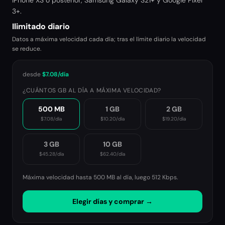
iPhone XS o posterior, Samsung Galaxy S21+ y Google Pixel
3+.
Ilimitado diario
Datos a máxima velocidad cada día; tras el límite diario la velocidad
se reduce.
desde
$7.08
/día
¿CUÁNTOS GB AL DÍA A MÁXIMA VELOCIDAD?
500 MB
1 GB
2 GB
$7.08
/día
$10.20
/día
$19.20
/día
3 GB
10 GB
$45.28
/día
$62.40
/día
Máxima velocidad hasta 500 MB al día, luego
512 Kbps
.
Elegir días y comprar →