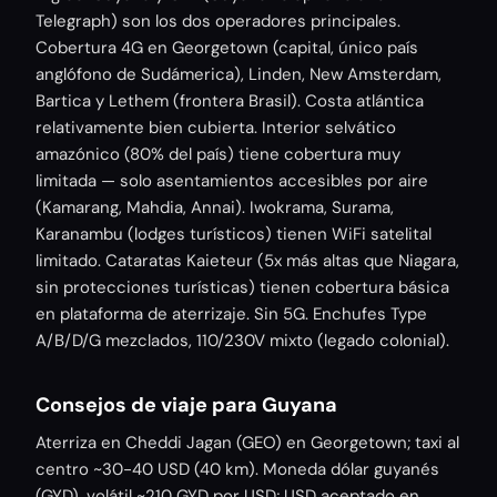
Telegraph) son los dos operadores principales.
Cobertura 4G en Georgetown (capital, único país
anglófono de Sudámerica), Linden, New Amsterdam,
Bartica y Lethem (frontera Brasil). Costa atlántica
relativamente bien cubierta. Interior selvático
amazónico (80% del país) tiene cobertura muy
limitada — solo asentamientos accesibles por aire
(Kamarang, Mahdia, Annai). Iwokrama, Surama,
Karanambu (lodges turísticos) tienen WiFi satelital
limitado. Cataratas Kaieteur (5x más altas que Niagara,
sin protecciones turísticas) tienen cobertura básica
en plataforma de aterrizaje. Sin 5G. Enchufes Type
A/B/D/G mezclados, 110/230V mixto (legado colonial).
Consejos de viaje para Guyana
Aterriza en Cheddi Jagan (GEO) en Georgetown; taxi al
centro ~30-40 USD (40 km). Moneda dólar guyanés
(GYD), volátil ~210 GYD por USD; USD aceptado en