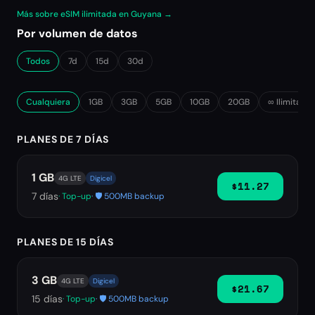
Más sobre eSIM ilimitada en Guyana →
Por volumen de datos
Todos
7d
15d
30d
Cualquiera
1GB
3GB
5GB
10GB
20GB
∞ Ilimitado
PLANES DE 7 DÍAS
1 GB
4G LTE
Digicel
$11.27
7
días
· Top-up
· 🛡️ 500MB backup
PLANES DE 15 DÍAS
3 GB
4G LTE
Digicel
$21.67
15
días
· Top-up
· 🛡️ 500MB backup