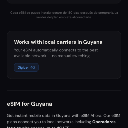
Cada eSIM se puede instalar dentro de 180 días después de comprarla. La
validez del plan empieza al conectarte.
Works with local carriers in
Guyana
Your eSIM automatically connects to the best
available network — no manual switching.
Digicel
4G
eSIM for
Guyana
Get instant mobile data in
Guyana
with eSIM Ahora. Our eSIM
plans connect you to local networks including
Operadores