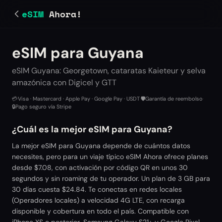
eSIM
Ahora!
eSIM para Guyana
eSIM Guyana: Georgetown, cataratas Kaieteur y selva
amazónica con Digicel y GTT
💳
Visa · Mastercard · Apple Pay · Google Pay · USDT
·
🛡️
Garantía de reembolso
·
🔒
Pago seguro vía Stripe
¿Cuál es la mejor eSIM para Guyana?
La mejor eSIM para Guyana depende de cuántos datos
necesites, pero para un viaje típico eSIM Ahora ofrece planes
desde $7.08, con activación por código QR en unos 30
segundos y sin roaming de tu operador. Un plan de 3 GB para
30 días cuesta $24.84. Te conectas en redes locales
(Operadores locales) a velocidad 4G LTE, con recarga
disponible y cobertura en todo el país. Compatible con