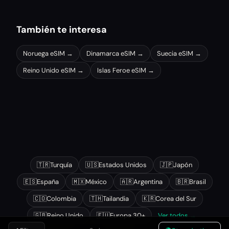
También te interesa
Noruega
eSIM →
Dinamarca
eSIM →
Suecia
eSIM →
Reino Unido
eSIM →
Islas Feroe
eSIM →
Otros destinos populares
🇹🇷
Turquía
🇺🇸
Estados Unidos
🇯🇵
Japón
🇪🇸
España
🇲🇽
México
🇦🇷
Argentina
🇧🇷
Brasil
🇨🇴
Colombia
🇹🇭
Tailandia
🇰🇷
Corea del Sur
🇬🇧
Reino Unido
🇪🇺
Europa 30+
Ver todos →