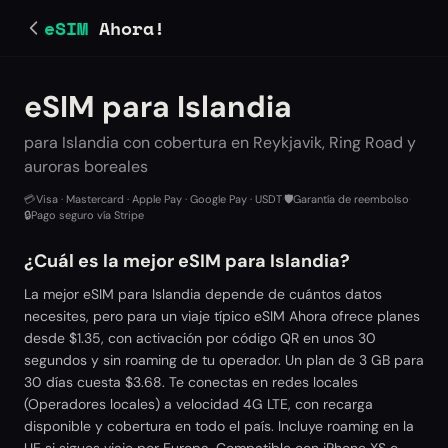
eSIM
Ahora!
eSIM para Islandia
para Islandia con cobertura en Reykjavik, Ring Road y
auroras boreales
💳
Visa · Mastercard · Apple Pay · Google Pay · USDT
·
🛡️
Garantía de reembolso
·
🔒
Pago seguro vía Stripe
¿Cuál es la mejor eSIM para Islandia?
La mejor eSIM para Islandia depende de cuántos datos
necesites, pero para un viaje típico eSIM Ahora ofrece planes
desde $1.35, con activación por código QR en unos 30
segundos y sin roaming de tu operador. Un plan de 3 GB para
30 días cuesta $3.68. Te conectas en redes locales
(Operadores locales) a velocidad 4G LTE, con recarga
disponible y cobertura en todo el país. Incluye roaming en la