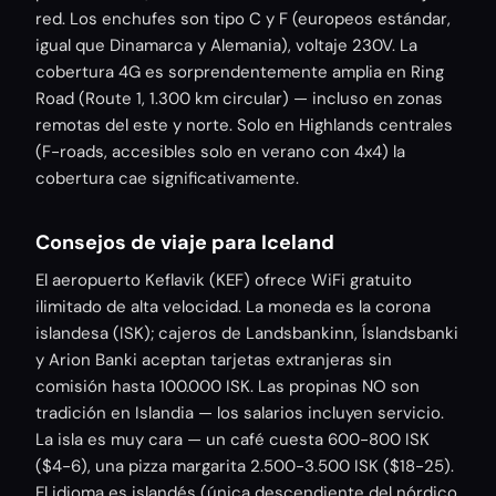
red. Los enchufes son tipo C y F (europeos estándar,
igual que Dinamarca y Alemania), voltaje 230V. La
cobertura 4G es sorprendentemente amplia en Ring
Road (Route 1, 1.300 km circular) — incluso en zonas
remotas del este y norte. Solo en Highlands centrales
(F-roads, accesibles solo en verano con 4x4) la
cobertura cae significativamente.
Consejos de viaje para Iceland
El aeropuerto Keflavik (KEF) ofrece WiFi gratuito
ilimitado de alta velocidad. La moneda es la corona
islandesa (ISK); cajeros de Landsbankinn, Íslandsbanki
y Arion Banki aceptan tarjetas extranjeras sin
comisión hasta 100.000 ISK. Las propinas NO son
tradición en Islandia — los salarios incluyen servicio.
La isla es muy cara — un café cuesta 600-800 ISK
($4-6), una pizza margarita 2.500-3.500 ISK ($18-25).
El idioma es islandés (única descendiente del nórdico