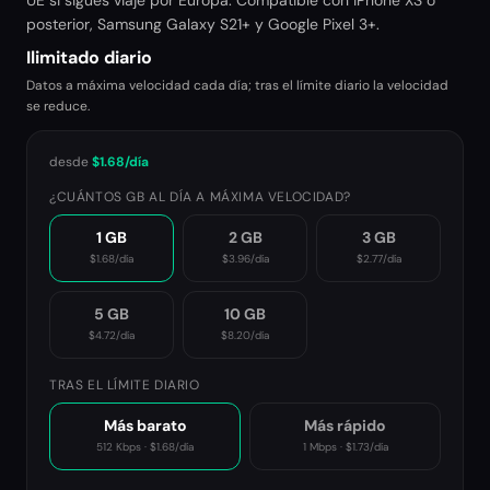
UE si sigues viaje por Europa. Compatible con iPhone XS o
posterior, Samsung Galaxy S21+ y Google Pixel 3+.
Ilimitado diario
Datos a máxima velocidad cada día; tras el límite diario la velocidad
se reduce.
desde
$1.68
/día
¿CUÁNTOS GB AL DÍA A MÁXIMA VELOCIDAD?
1 GB
2 GB
3 GB
$1.68
/día
$3.96
/día
$2.77
/día
5 GB
10 GB
$4.72
/día
$8.20
/día
TRAS EL LÍMITE DIARIO
Más barato
Más rápido
512 Kbps
·
$1.68
/día
1 Mbps
·
$1.73
/día