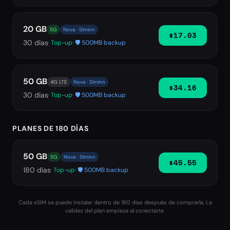
20 GB
5G
Nova · Síminn
$17.03
30
días
· Top-up
· 🛡️ 500MB backup
50 GB
4G LTE
Nova · Síminn
$34.16
30
días
· Top-up
· 🛡️ 500MB backup
PLANES DE 180 DÍAS
50 GB
5G
Nova · Síminn
$45.55
180
días
· Top-up
· 🛡️ 500MB backup
Cada eSIM se puede instalar dentro de 180 días después de comprarla. La
validez del plan empieza al conectarte.