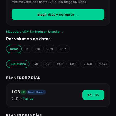
Máxima velocidad hasta 1 GB al día, luego
512 Kbps
.
Elegir días y comprar →
Más sobre eSIM ilimitada en Islandia →
Por volumen de datos
Todos
7d
15d
30d
180d
Cualquiera
1GB
3GB
5GB
10GB
20GB
50GB
∞
PLANES DE 7 DÍAS
1 GB
5G
Nova · Síminn
$1.35
7
días
· Top-up
PLANES DE 15 DÍAS