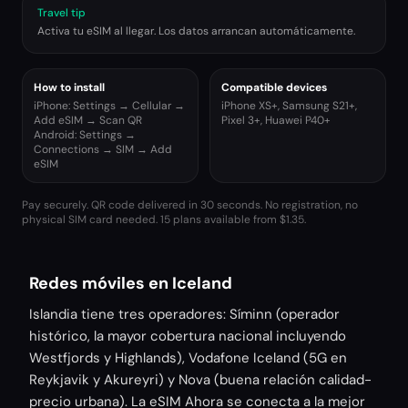
Travel tip
Activa tu eSIM al llegar. Los datos arrancan automáticamente.
How to install
Compatible devices
iPhone: Settings → Cellular →
iPhone XS+, Samsung S21+,
Add eSIM → Scan QR
Pixel 3+, Huawei P40+
Android: Settings →
Connections → SIM → Add
eSIM
Pay securely. QR code delivered in 30 seconds. No registration, no
physical SIM card needed.
15 plans available from $1.35.
Redes móviles en Iceland
Islandia tiene tres operadores: Síminn (operador
histórico, la mayor cobertura nacional incluyendo
Westfjords y Highlands), Vodafone Iceland (5G en
Reykjavik y Akureyri) y Nova (buena relación calidad-
precio urbana). La eSIM Ahora se conecta a la mejor