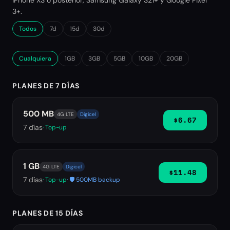
iPhone XS o posterior, Samsung Galaxy S21+ y Google Pixel
3+.
Todos
7d
15d
30d
Cualquiera
1GB
3GB
5GB
10GB
20GB
PLANES DE 7 DÍAS
500 MB
4G LTE
Digicel
$6.67
7
días
· Top-up
1 GB
4G LTE
Digicel
$11.48
7
días
· Top-up
· 🛡️ 500MB backup
PLANES DE 15 DÍAS