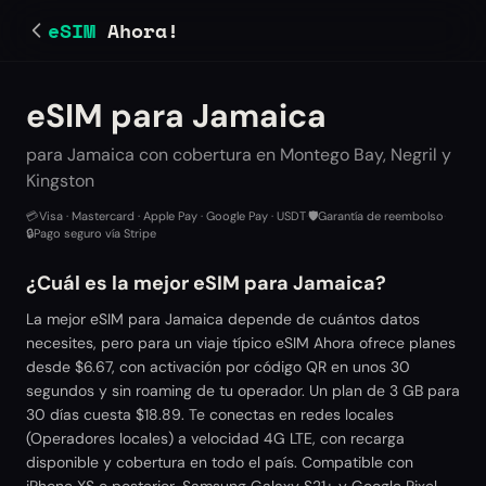
eSIM
Ahora!
eSIM para Jamaica
para Jamaica con cobertura en Montego Bay, Negril y
Kingston
💳
Visa · Mastercard · Apple Pay · Google Pay · USDT
·
🛡️
Garantía de reembolso
·
🔒
Pago seguro vía Stripe
¿Cuál es la mejor eSIM para Jamaica?
La mejor eSIM para Jamaica depende de cuántos datos
necesites, pero para un viaje típico eSIM Ahora ofrece planes
desde $6.67, con activación por código QR en unos 30
segundos y sin roaming de tu operador. Un plan de 3 GB para
30 días cuesta $18.89. Te conectas en redes locales
(Operadores locales) a velocidad 4G LTE, con recarga
disponible y cobertura en todo el país. Compatible con