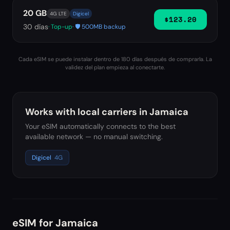
20 GB
4G LTE
Digicel
$123.20
30
días
· Top-up
· 🛡️ 500MB backup
Cada eSIM se puede instalar dentro de 180 días después de comprarla. La
validez del plan empieza al conectarte.
Works with local carriers in
Jamaica
Your eSIM automatically connects to the best
available network — no manual switching.
Digicel
4G
eSIM for
Jamaica