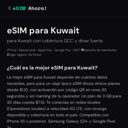
eSIM
Ahora!
eSIM para Kuwait
para Kuwait con cobertura GCC y dinar fuerte
💳
Visa · Mastercard · Apple Pay · Google Pay · USDT
·
🛡️
Garantía de reembolso
·
🔒
Pago seguro vía Stripe
¿Cuál es la mejor eSIM para Kuwait?
La mejor eSIM para Kuwait depende de cuántos datos
necesites, pero para un viaje típico eSIM Ahora ofrece planes
desde $1.10, con activación por código QR en unos 30
segundos y sin roaming de tu operador. Un plan de 3 GB para
30 días cuesta $7.10. Te conectas en redes locales
(Operadores locales) a velocidad 4G LTE, con recarga
disponible y cobertura en todo el país. Compatible con
iPhone XS o posterior, Samsung Galaxy S21+ y Google Pixel
3+.