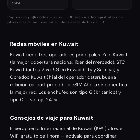
eSIM
Pay securely. QR code delivered in 30 seconds. No registration, no
physical SIM card needed.
16 plans available from $1.10.
Redes móviles en Kuwait
Kuwait tiene tres operadores principales: Zain Kuwait
(la mejor cobertura nacional, líder del mercado), STC
Kuwait (antes Viva, 5G en Kuwait City y Salmiya) y
Ooredoo Kuwait (filial del operador catarí, buena
relación calidad-precio). La eSIM Ahora se conecta a
la mejor red. Los enchufes son tipo G (británico) y
tipo C — voltaje 240V.
Consejos de viaje para Kuwait
El aeropuerto Internacional de Kuwait (KWI) ofrece
WiFi gratuito de 1 hora — actívalo para coordinar