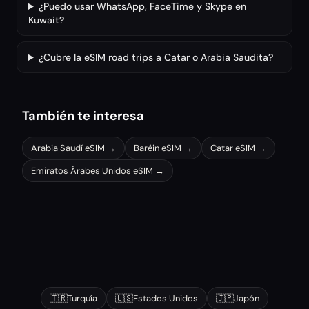
¿Puedo usar WhatsApp, FaceTime y Skype en
Kuwait?
¿Cubre la eSIM road trips a Catar o Arabia Saudita?
También te interesa
Arabia Saudí
eSIM →
Baréin
eSIM →
Catar
eSIM →
Emiratos Árabes Unidos
eSIM →
Otros destinos populares
🇹🇷
Turquía
🇺🇸
Estados Unidos
🇯🇵
Japón