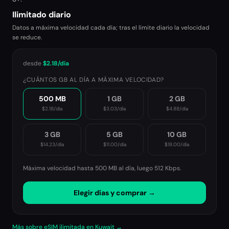
Ilimitado diario
Datos a máxima velocidad cada día; tras el límite diario la velocidad
se reduce.
desde
$2.18
/día
¿CUÁNTOS GB AL DÍA A MÁXIMA VELOCIDAD?
500 MB
1 GB
2 GB
$2.18
/día
$3.03
/día
$4.88
/día
3 GB
5 GB
10 GB
$14.23
/día
$11.00
/día
$18.00
/día
Máxima velocidad hasta 500 MB al día, luego
512 Kbps
.
Elegir días y comprar →
Más sobre eSIM ilimitada en Kuwait →