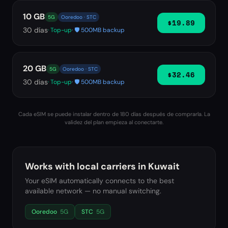
10 GB
5G
Ooredoo · STC
$19.89
30
días
· Top-up
· 🛡️ 500MB backup
20 GB
5G
Ooredoo · STC
$32.46
30
días
· Top-up
· 🛡️ 500MB backup
Cada eSIM se puede instalar dentro de 180 días después de comprarla. La
validez del plan empieza al conectarte.
Works with local carriers in
Kuwait
Your eSIM automatically connects to the best
available network — no manual switching.
Ooredoo
5G
STC
5G