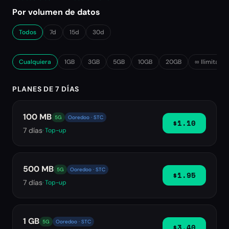
Por volumen de datos
Todos
7d
15d
30d
Cualquiera
1GB
3GB
5GB
10GB
20GB
∞ Ilimitado
PLANES DE 7 DÍAS
100 MB
5G
Ooredoo · STC
$1.10
7
días
· Top-up
500 MB
5G
Ooredoo · STC
$1.95
7
días
· Top-up
1 GB
5G
Ooredoo · STC
$3.40