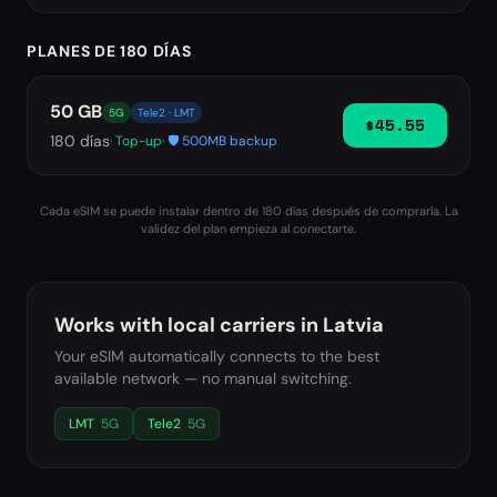
PLANES DE 180 DÍAS
50 GB
5G
Tele2 · LMT
$45.55
180
días
· Top-up
· 🛡️ 500MB backup
Cada eSIM se puede instalar dentro de 180 días después de comprarla. La
validez del plan empieza al conectarte.
Works with local carriers in
Latvia
Your eSIM automatically connects to the best
available network — no manual switching.
LMT
5G
Tele2
5G