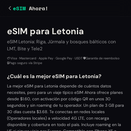
eSIM
Ahora!
eSIM para Letonia
eSIM Letonia: Riga, Jūrmala y bosques bálticos con
LMT, Bite y Tele2
💳
Visa · Mastercard · Apple Pay · Google Pay · USDT
·
🛡️
Garantía de reembolso
·
🔒
Pago seguro vía Stripe
¿Cuál es la mejor eSIM para Letonia?
La mejor eSIM para Letonia depende de cuántos datos
necesites, pero para un viaje típico eSIM Ahora ofrece planes
desde $1.60, con activación por código QR en unos 30
segundos y sin roaming de tu operador. Un plan de 3 GB para
30 días cuesta $3.68. Te conectas en redes locales
(Operadores locales) a velocidad 4G LTE, con recarga
disponible y cobertura en todo el país. Incluye roaming en la