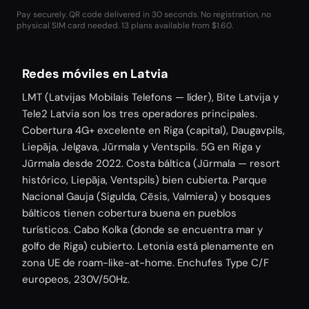
Pay securely. QR code delivered in 30 seconds. No registration, no
physical SIM card needed.
13 plans available from $1.60.
Redes móviles en Latvia
LMT (Latvijas Mobilais Telefons — líder), Bite Latvija y
Tele2 Latvia son los tres operadores principales.
Cobertura 4G+ excelente en Riga (capital), Daugavpils,
Liepāja, Jelgava, Jūrmala y Ventspils. 5G en Riga y
Jūrmala desde 2022. Costa báltica (Jūrmala — resort
histórico, Liepāja, Ventspils) bien cubierta. Parque
Nacional Gauja (Sigulda, Cēsis, Valmiera) y bosques
bálticos tienen cobertura buena en pueblos
turísticos. Cabo Kolka (donde se encuentra mar y
golfo de Riga) cubierto. Letonia está plenamente en
zona UE de roam-like-at-home. Enchufes Type C/F
europeos, 230V/50Hz.