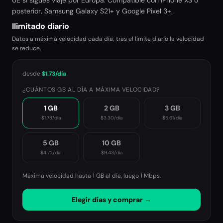
UE si sigues viaje por Europa. Compatible con iPhone XS o
posterior, Samsung Galaxy S21+ y Google Pixel 3+.
Ilimitado diario
Datos a máxima velocidad cada día; tras el límite diario la velocidad
se reduce.
desde
$1.73
/día
¿CUÁNTOS GB AL DÍA A MÁXIMA VELOCIDAD?
1 GB
2 GB
3 GB
$1.73
/día
$3.30
/día
$5.61
/día
5 GB
10 GB
$4.72
/día
$9.43
/día
Máxima velocidad hasta 1 GB al día, luego
1 Mbps
.
Elegir días y comprar →