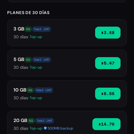
PLANES DE 30 DÍAS
3 GB
5G
Tele2 · LMT
$3.68
30
días
· Top-up
5 GB
5G
Tele2 · LMT
$5.47
30
días
· Top-up
10 GB
5G
Tele2 · LMT
$8.56
30
días
· Top-up
20 GB
5G
Tele2 · LMT
$14.76
30
días
· Top-up
· 🛡️ 500MB backup