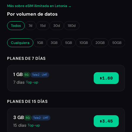
Más sobre eSIM ilimitada en Letonia →
Por volumen de datos
Todos
7d
15d
30d
180d
Cualquiera
1GB
3GB
5GB
10GB
20GB
50GB
∞
PLANES DE 7 DÍAS
1 GB
5G
Tele2 · LMT
$1.60
7
días
· Top-up
PLANES DE 15 DÍAS
3 GB
5G
Tele2 · LMT
$3.45
15
días
· Top-up