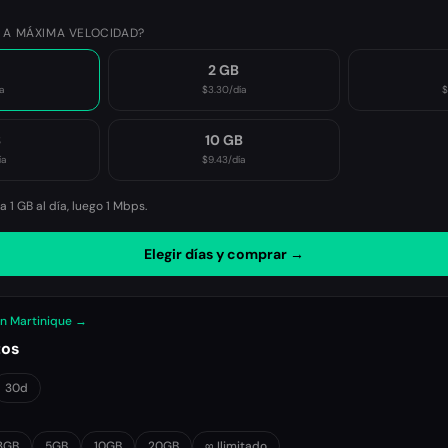
 A MÁXIMA VELOCIDAD?
2 GB
a
$3.30
/día
$
B
10 GB
ía
$9.43
/día
 1 GB al día, luego
1 Mbps
.
Elegir días y comprar →
en Martinique →
tos
30d
3GB
5GB
10GB
20GB
∞ Ilimitado