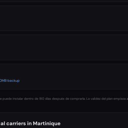
500MB backup
 puede instalar dentro de 180 días después de comprarla. La validez del plan empieza a
al carriers in
Martinique