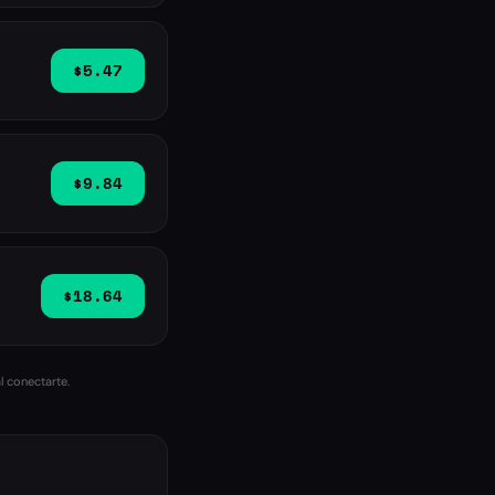
$5.47
$9.84
$18.64
l conectarte.