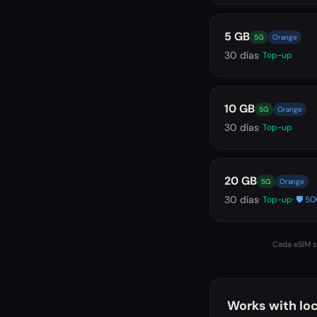
5 GB
5G
Orange
30
días
· Top-up
10 GB
5G
Orange
30
días
· Top-up
20 GB
5G
Orange
30
días
· Top-up
· 🛡️ 
Cada eSIM se
Works with loc