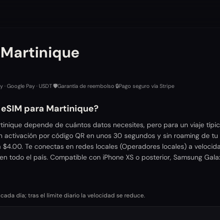
 Martinique
ay · Google Pay · USDT
·
🛡️
Garantía de reembolso
·
🔒
Pago seguro vía Stripe
r eSIM para Martinique?
tinique depende de cuántos datos necesites, pero para un viaje típi
n activación por código QR en unos 30 segundos y sin roaming de tu 
 $4.00. Te conectas en redes locales (Operadores locales) a velocid
en todo el país. Compatible con iPhone XS o posterior, Samsung Gala
da día; tras el límite diario la velocidad se reduce.