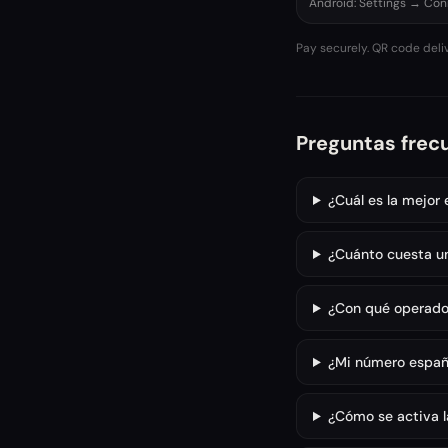
Android: Settings → Co
Pay securely. QR code deli
Preguntas frec
¿Cuál es la mejor
¿Cuánto cuesta u
¿Con qué operador
¿Mi número españo
¿Cómo se activa la