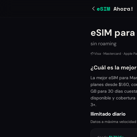
eSIM
Ahora!
eSIM para
sin roaming
💳
Visa · Mastercard · Apple P
¿Cuál es la mejo
La mejor eSIM para Mar
planes desde $1.60, co
GB para 30 días cuesta
disponible y cobertura 
3+.
Ilimitado diario
Datos a máxima velocidad ca