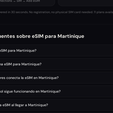
nnections → SIM → Add eSIM
vered in 30 seconds. No registration, no physical SIM card needed.
11 plans avail
uentes sobre eSIM para Martinique
 eSIM para Martinique?
na eSIM para Martinique?
es conecta la eSIM en Martinique?
l sigue funcionando en Martinique?
 eSIM al llegar a Martinique?