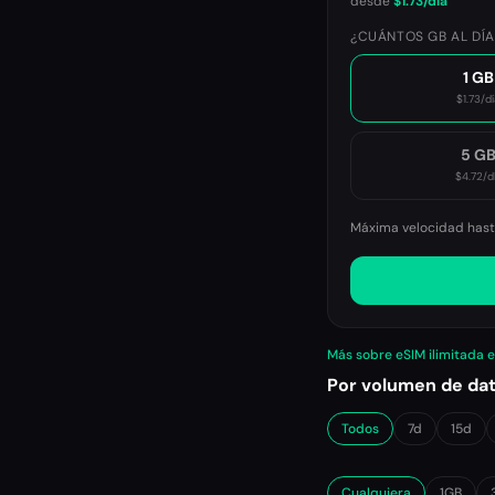
desde
$1.73
/día
¿CUÁNTOS GB AL DÍA
1 GB
$1.73
/dí
5 G
$4.72
/d
Máxima velocidad hasta
Más sobre eSIM ilimitada 
Por volumen de da
Todos
7d
15d
Cualquiera
1GB