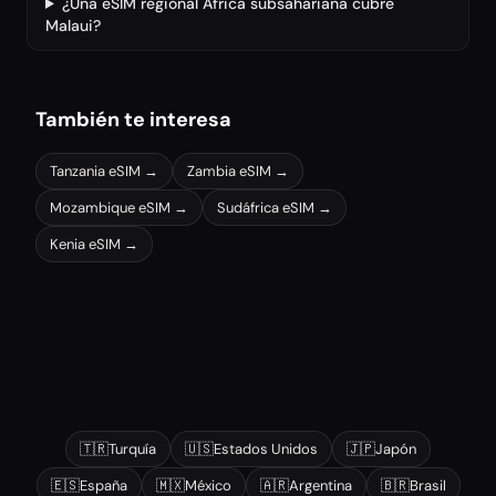
¿Una eSIM regional África subsahariana cubre
Malaui?
También te interesa
Tanzania
eSIM →
Zambia
eSIM →
Mozambique
eSIM →
Sudáfrica
eSIM →
Kenia
eSIM →
Otros destinos populares
🇹🇷
Turquía
🇺🇸
Estados Unidos
🇯🇵
Japón
🇪🇸
España
🇲🇽
México
🇦🇷
Argentina
🇧🇷
Brasil