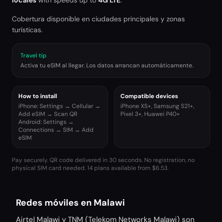
locales
with speeds up to
4G LTE
.
Cobertura disponible en ciudades principales y zonas
turísticas.
Travel tip
Activa tu eSIM al llegar. Los datos arrancan automáticamente.
How to install
Compatible devices
iPhone: Settings → Cellular →
iPhone XS+, Samsung S21+,
Add eSIM → Scan QR
Pixel 3+, Huawei P40+
Android: Settings →
Connections → SIM → Add
eSIM
Pay securely. QR code delivered in 30 seconds. No registration, no
physical SIM card needed.
14 plans available from $6.53.
Redes móviles en Malawi
Airtel Malawi y TNM (Telekom Networks Malawi) son