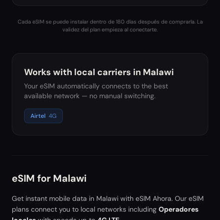
Cada eSIM se puede instalar dentro de 180 días después de comprarla. La
validez del plan empieza al conectarte.
Works with local carriers in
Malawi
Your eSIM automatically connects to the best
available network — no manual switching.
Airtel
4G
eSIM for
Malawi
Get instant mobile data in
Malawi
with eSIM Ahora. Our eSIM
plans connect you to local networks including
Operadores