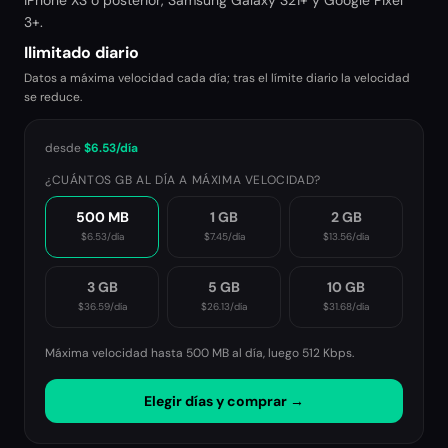
iPhone XS o posterior, Samsung Galaxy S21+ y Google Pixel
3+.
Ilimitado diario
Datos a máxima velocidad cada día; tras el límite diario la velocidad
se reduce.
desde
$6.53
/día
¿CUÁNTOS GB AL DÍA A MÁXIMA VELOCIDAD?
500 MB
1 GB
2 GB
$6.53
/día
$7.45
/día
$13.56
/día
3 GB
5 GB
10 GB
$36.59
/día
$26.13
/día
$31.68
/día
Máxima velocidad hasta 500 MB al día, luego
512 Kbps
.
Elegir días y comprar →