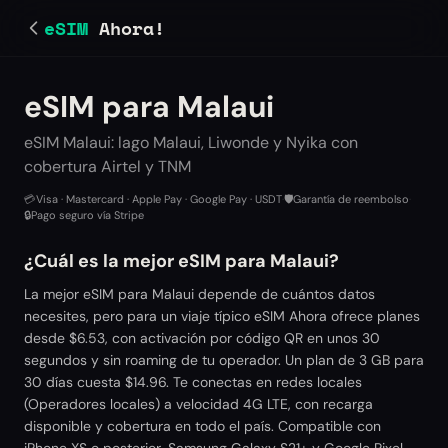
eSIM
Ahora!
eSIM para Malaui
eSIM Malaui: lago Malaui, Liwonde y Nyika con
cobertura Airtel y TNM
💳
Visa · Mastercard · Apple Pay · Google Pay · USDT
·
🛡️
Garantía de reembolso
·
🔒
Pago seguro vía Stripe
¿Cuál es la mejor eSIM para Malaui?
La mejor eSIM para Malaui depende de cuántos datos
necesites, pero para un viaje típico eSIM Ahora ofrece planes
desde $6.53, con activación por código QR en unos 30
segundos y sin roaming de tu operador. Un plan de 3 GB para
30 días cuesta $14.96. Te conectas en redes locales
(Operadores locales) a velocidad 4G LTE, con recarga
disponible y cobertura en todo el país. Compatible con