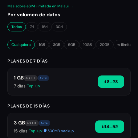
Más sobre eSIM ilimitada en Malaui →
Por volumen de datos
Todos
7d
15d
30d
Cualquiera
1GB
3GB
5GB
10GB
20GB
∞ Ilimitado
PLANES DE 7 DÍAS
1 GB
4G LTE
Airtel
$8.28
7
días
· Top-up
PLANES DE 15 DÍAS
3 GB
4G LTE
Airtel
$14.52
15
días
· Top-up
· 🛡️ 500MB backup