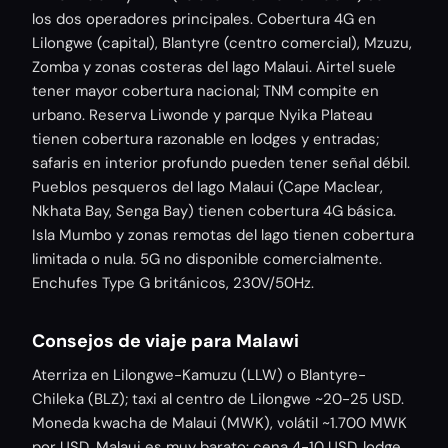
los dos operadores principales. Cobertura 4G en
Lilongwe (capital), Blantyre (centro comercial), Mzuzu,
Zomba y zonas costeras del lago Malaui. Airtel suele
tener mayor cobertura nacional; TNM compite en
urbano. Reserva Liwonde y parque Nyika Plateau
tienen cobertura razonable en lodges y entradas;
safaris en interior profundo pueden tener señal débil.
Pueblos pesqueros del lago Malaui (Cape Maclear,
Nkhata Bay, Senga Bay) tienen cobertura 4G básica.
Isla Mumbo y zonas remotas del lago tienen cobertura
limitada o nula. 5G no disponible comercialmente.
Enchufes Type G británicos, 230V/50Hz.
Consejos de viaje para Malawi
Aterriza en Lilongwe-Kamuzu (LLW) o Blantyre-
Chileka (BLZ); taxi al centro de Lilongwe ~20-25 USD.
Moneda kwacha de Malaui (MWK), volátil ~1.700 MWK
por USD. Malaui es muy barato: cena 4-10 USD, lodge