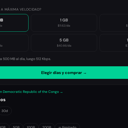
 A MÁXIMA VELOCIDAD?
MB
1 GB
ía
$11.62
/día
$
B
5 GB
ía
$40.66
/día
$
 500 MB al día, luego
512 Kbps
.
Elegir días y comprar →
en Democratic Republic of the Congo →
tos
30d
3GB
5GB
10GB
20GB
∞ Ilimitado