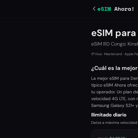
eSIM
Ahora!
eSIM para
eSIM RD Congo: Kin
💳
Visa · Mastercard · Apple P
¿Cuál es la mejo
La mejor eSIM para Dem
típico eSIM Ahora ofre
tu operador. Un plan d
velocidad 4G LTE, con r
Samsung Galaxy S21+ y 
Ilimitado diario
Datos a máxima velocidad ca