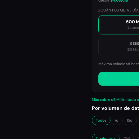
desde
$4.08
/día
¿CUÁNTOS GB AL DÍA
500 
$4.08
/d
3 G
$31.36
/d
Máxima velocidad hasta
Más sobre eSIM ilimitada 
Por volumen de da
Todos
7d
15d
Cualquiera
1GB