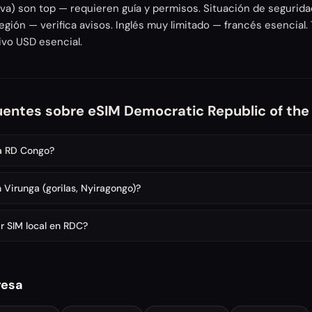
ava) son top — requieren guía y permisos. Situación de segurida
gión — verifica avisos. Inglés muy limitado — francés esencial. 
tivo USD esencial.
uentes sobre eSIM Democratic Republic of th
 a RD Congo?
 Virunga (gorilas, Nyiragongo)?
r SIM local en RDC?
resa