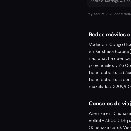
Android: Settings → Co
Pay securely. QR code deli
Redes móviles e
Vodacom Congo (líde
en Kinshasa (capita
nacional. La cuenca 
provinciales y río C
tiene cobertura bás
tiene cobertura cos
mezclados, 220V/50
Consejos de via
Aterriza en Kinshas
volátil ~2.800 CDF 
(Kinshasa caro). Vis