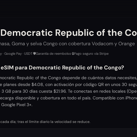
 Democratic Republic of the C
shasa, Goma y selva Congo con cobertura Vodacom y Orange
ay · Google Pay · USDT
·
🛡️
Garantía de reembolso
·
🔒
Pago seguro vía Stripe
r eSIM para Democratic Republic of the Congo?
ocratic Republic of the Congo depende de cuántos datos necesites, 
ce planes desde $4.08, con activación por código QR en unos 30 seg
e 3 GB para 30 días cuesta $21.96. Te conectas en redes locales (Ope
ecarga disponible y cobertura en todo el país. Compatible con iPhone
Google Pixel 3+.
da día; tras el límite diario la velocidad se reduce.