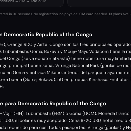
nnections → SIM → Add eSIM
vered in 30 seconds. No registration, no physical SIM card needed.
13 plans avai
n Democratic Republic of the Congo
r), Orange RDC y Airtel Congo son los tres principales operad
l), Lubumbashi, Goma, Bukavu y Mbuji-Mayi. Vodacom tiene la m
del Congo (selva ecuatorial vasta) tiene cobertura muy limitada
ongo principal tienen señal. Virunga National Park (gorilas de mo
ica en Goma y entrada Mikeno; interior del parque mayormente o
tera buena (Goma, Bukavu). 5G en pruebas Kinshasa. Enchufes
Hz.
je para Democratic Republic of the Congo
a-N'djili (FIH), Lubumbashi (FBM) o Goma (GOM). Moneda franco
por USD; el dólar es muy aceptado. Cena 8-20 USD, hotel medio
ado requerido para casi todos pasaportes. Virunga (gorilas) y N