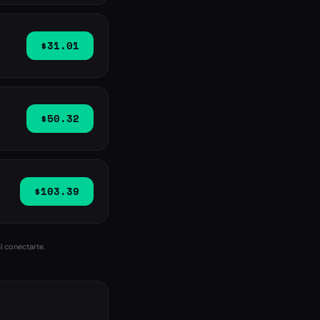
$31.01
$50.32
$103.39
l conectarte.