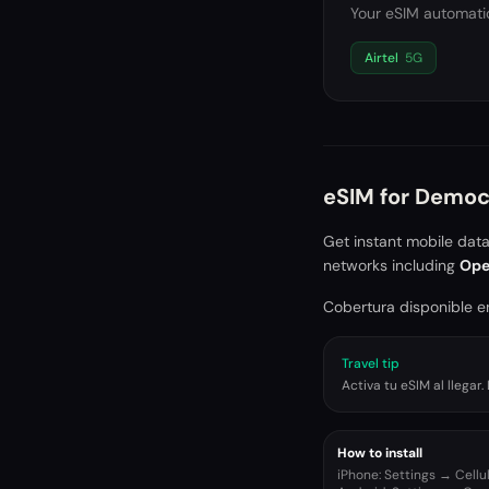
Your eSIM automatic
Airtel
5G
eSIM for
Democr
Get instant mobile dat
networks including
Ope
Cobertura disponible en
Travel tip
Activa tu eSIM al llega
How to install
iPhone: Settings → Cell