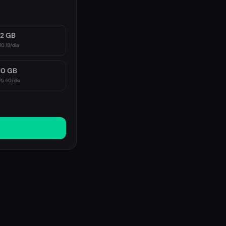
2 GB
10.18
/día
10 GB
75.50
/día