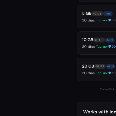
5 GB
4G LTE
Airtel
30
días
· Top-up
· 🛡️ 
10 GB
4G LTE
Airtel
30
días
· Top-up
· 🛡️ 
20 GB
4G LTE
Airtel
30
días
· Top-up
· 🛡️ 
Cada eSIM se
Works with loc