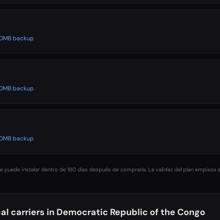
500MB backup
500MB backup
500MB backup
 puede instalar dentro de 180 días después de comprarla. La validez del plan empieza a
al carriers in
Democratic Republic of the Congo