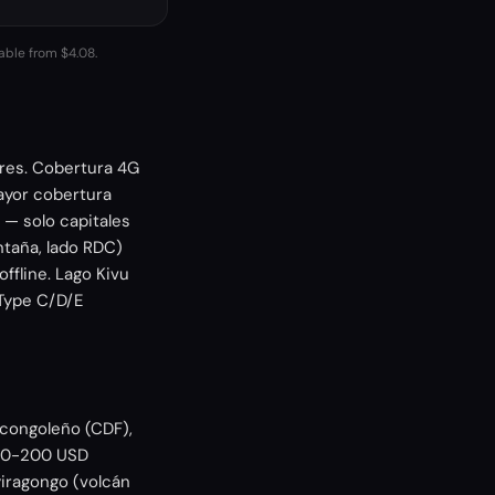
lable from $4.08.
ores. Cobertura 4G
ayor cobertura
 — solo capitales
ntaña, lado RDC)
ffline. Lago Kivu
 Type C/D/E
 congoleño (CDF),
 80-200 USD
yiragongo (volcán