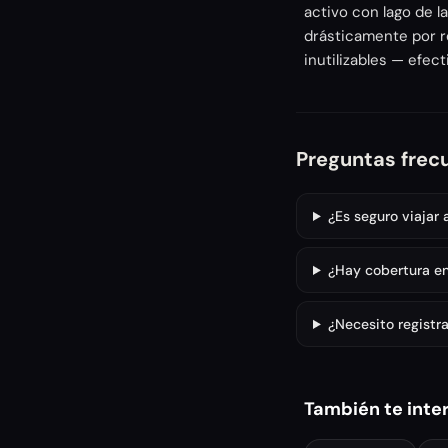
activo con lago de l
drásticamente por re
inutilizables — efec
Preguntas frec
¿Es seguro viajar
¿Hay cobertura en
¿Necesito registra
También te inte