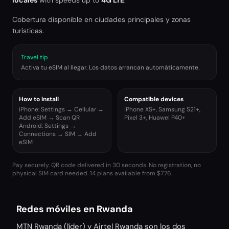
locales
with speeds up to
4G LTE
.
Cobertura disponible en ciudades principales y zonas
turísticas.
Travel tip
Activa tu eSIM al llegar. Los datos arrancan automáticamente.
How to install
Compatible devices
iPhone: Settings → Cellular →
iPhone XS+, Samsung S21+,
Add eSIM → Scan QR
Pixel 3+, Huawei P40+
Android: Settings →
Connections → SIM → Add
eSIM
Pay securely. QR code delivered in 30 seconds. No registration, no
physical SIM card needed.
14 plans available from $7.76.
Redes móviles en Rwanda
MTN Rwanda (líder) y Airtel Rwanda son los dos