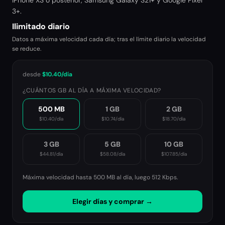
iPhone XS o posterior, Samsung Galaxy S21+ y Google Pixel
3+.
Ilimitado diario
Datos a máxima velocidad cada día; tras el límite diario la velocidad
se reduce.
desde
$10.40
/día
¿CUÁNTOS GB AL DÍA A MÁXIMA VELOCIDAD?
500 MB
1 GB
2 GB
$10.40
/día
$10.74
/día
$18.70
/día
3 GB
5 GB
10 GB
$44.81
/día
$58.08
/día
$107.85
/día
Máxima velocidad hasta 500 MB al día, luego
512 Kbps
.
Elegir días y comprar →