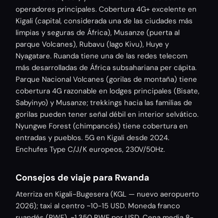
operadores principales. Cobertura 4G+ excelente en
Kigali (capital, considerada una de las ciudades más
limpias y seguras de África), Musanze (puerta al
parque Volcanes), Rubavu (lago Kivu), Huye y
Nyagatare. Ruanda tiene una de las redes telecom
más desarrolladas de África subsahariana per cápita.
Parque Nacional Volcanes (gorilas de montaña) tiene
cobertura 4G razonable en lodges principales (Bisate,
Sabyinyo) y Musanze; trekkings hacia las familias de
gorilas pueden tener señal débil en interior selvático.
Nyungwe Forest (chimpancés) tiene cobertura en
entradas y pueblos. 5G en Kigali desde 2024.
Enchufes Type C/J/K europeos, 230V/50Hz.
Consejos de viaje para Rwanda
Aterriza en Kigali-Bugesera (KGL — nuevo aeropuerto
2026); taxi al centro ~10-15 USD. Moneda franco
ruandés (RWF), ~1.350 RWF por USD. Cena media 8-