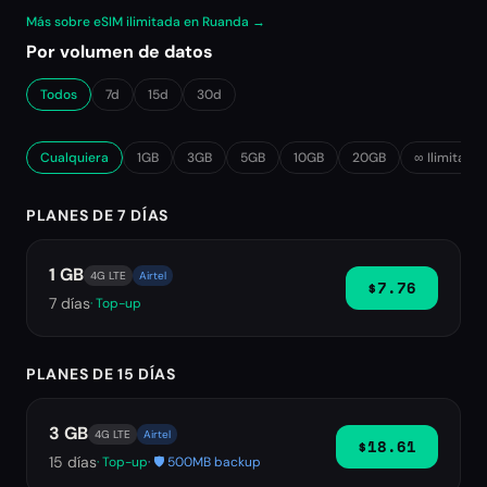
Más sobre eSIM ilimitada en Ruanda →
Por volumen de datos
Todos
7d
15d
30d
Cualquiera
1GB
3GB
5GB
10GB
20GB
∞ Ilimitado
PLANES DE 7 DÍAS
1 GB
4G LTE
Airtel
$7.76
7
días
· Top-up
PLANES DE 15 DÍAS
3 GB
4G LTE
Airtel
$18.61
15
días
· Top-up
· 🛡️ 500MB backup