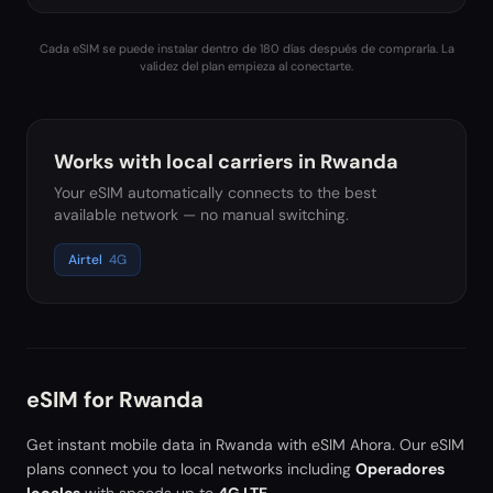
Cada eSIM se puede instalar dentro de 180 días después de comprarla. La
validez del plan empieza al conectarte.
Works with local carriers in
Rwanda
Your eSIM automatically connects to the best
available network — no manual switching.
Airtel
4G
eSIM for
Rwanda
Get instant mobile data in
Rwanda
with eSIM Ahora. Our eSIM
plans connect you to local networks including
Operadores