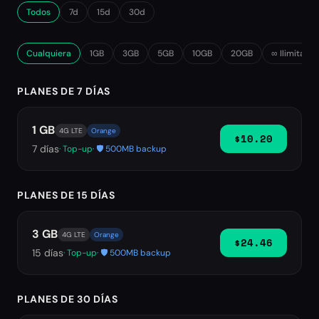
Todos
7d
15d
30d
Cualquiera
1GB
3GB
5GB
10GB
20GB
∞ Ilimitado
PLANES DE 7 DÍAS
1 GB
4G LTE
Orange
$10.20
7
días
· Top-up
· 🛡️ 500MB backup
PLANES DE 15 DÍAS
3 GB
4G LTE
Orange
$24.46
15
días
· Top-up
· 🛡️ 500MB backup
PLANES DE 30 DÍAS