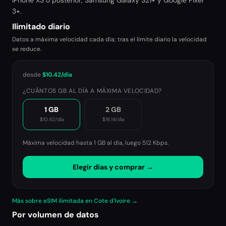
iPhone XS o posterior, Samsung Galaxy S21+ y Google Pixel
3+.
Ilimitado diario
Datos a máxima velocidad cada día; tras el límite diario la velocidad
se reduce.
desde
$10.42
/día
¿CUÁNTOS GB AL DÍA A MÁXIMA VELOCIDAD?
1 GB
2 GB
$10.42
/día
$18.14
/día
Máxima velocidad hasta 1 GB al día, luego
512 Kbps
.
Elegir días y comprar →
Más sobre eSIM ilimitada en Cote d'Ivoire →
Por volumen de datos