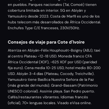
en pueblos. Parques nacionales (Taï, Comoé) tienen
cobertura limitada en interior. 5G en Abiyán y
Yamusukro desde 2023. Costa de Marfil es uno de los
hubs telecom más desarrollados de África Occidental.
Enchufes Type C/E franceses, 230V/50Hz.
Consejos de viaje para Cote d'Ivoire
Aterriza en Abiyán-Félix Houphouët-Boigny (ABJ); taxi
al centro Plateau ~12-18 USD. Moneda franco CFA
África Occidental (XOF), ~625 XOF por USD (paridad
fija euro). Cena media 10-25 USD, hotel medio 80-200
USD. Abiyán 3-4 días (Plateau, Cocody, Treichville).
Yamusukro tiene Basílica Nuestra Señora de la Paz
(más grande del mundo). Grand-Bassam (Patrimonio
UNESCO colonial). Assinie playa. San Pedro puerto.
Cafés/restaurantes vibrantes. Idiomas francés
(oficial), 70+ lenguas locales. Visado eVisa online.