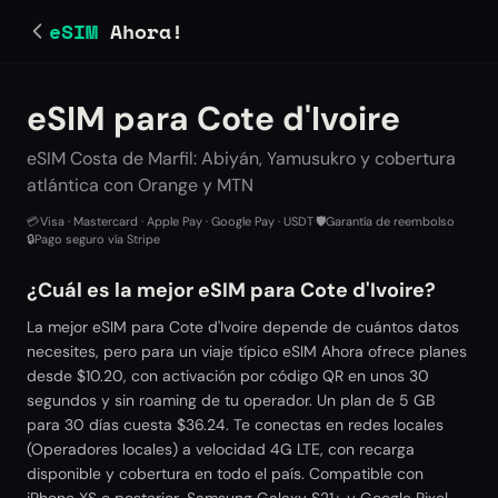
eSIM
Ahora!
eSIM para Cote d'Ivoire
eSIM Costa de Marfil: Abiyán, Yamusukro y cobertura
atlántica con Orange y MTN
💳
Visa · Mastercard · Apple Pay · Google Pay · USDT
·
🛡️
Garantía de reembolso
·
🔒
Pago seguro vía Stripe
¿Cuál es la mejor eSIM para Cote d'Ivoire?
La mejor eSIM para Cote d'Ivoire depende de cuántos datos
necesites, pero para un viaje típico eSIM Ahora ofrece planes
desde $10.20, con activación por código QR en unos 30
segundos y sin roaming de tu operador. Un plan de 5 GB
para 30 días cuesta $36.24. Te conectas en redes locales
(Operadores locales) a velocidad 4G LTE, con recarga
disponible y cobertura en todo el país. Compatible con