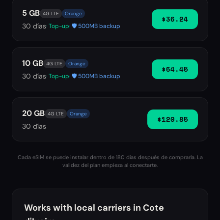
5 GB
4G LTE
Orange
$36.24
30
días
· Top-up
· 🛡️ 500MB backup
10 GB
4G LTE
Orange
$64.45
30
días
· Top-up
· 🛡️ 500MB backup
20 GB
4G LTE
Orange
$120.85
30
días
Cada eSIM se puede instalar dentro de 180 días después de comprarla. La
validez del plan empieza al conectarte.
Works with local carriers in
Cote