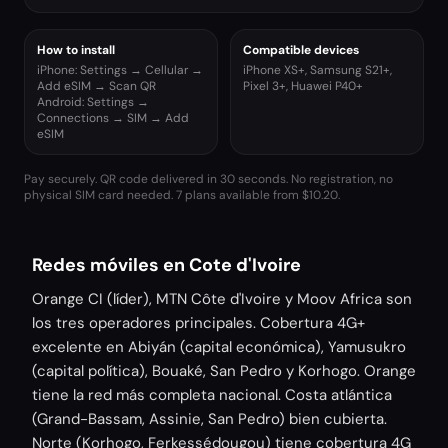
How to install
Compatible devices
iPhone: Settings → Cellular →
iPhone XS+, Samsung S21+,
Add eSIM → Scan QR
Pixel 3+, Huawei P40+
Android: Settings →
Connections → SIM → Add
eSIM
Pay securely. QR code delivered in 30 seconds. No registration, no
physical SIM card needed.
7 plans available from $10.20.
Redes móviles en Cote d'Ivoire
Orange CI (líder), MTN Côte d'Ivoire y Moov Africa son
los tres operadores principales. Cobertura 4G+
excelente en Abiyán (capital económica), Yamusukro
(capital política), Bouaké, San Pedro y Korhogo. Orange
tiene la red más completa nacional. Costa atlántica
(Grand-Bassam, Assinie, San Pedro) bien cubierta.
Norte (Korhogo, Ferkessédougou) tiene cobertura 4G