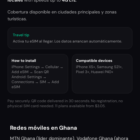
locales
with speeds up to
4G LTE
.
Cobertura disponible en ciudades principales y zonas
turísticas.
Travel tip
Activa tu eSIM al llegar. Los datos arrancan automáticamente.
How to install
Compatible devices
iPhone: Settings → Cellular →
iPhone XS+, Samsung S21+,
Add eSIM → Scan QR
Pixel 3+, Huawei P40+
Android: Settings →
Connections → SIM → Add
eSIM
Pay securely. QR code delivered in 30 seconds. No registration, no
physical SIM card needed.
11 plans available from $3.05.
Redes móviles en Ghana
MTN Ghana (líder dominante), Vodafone Ghana (ahora