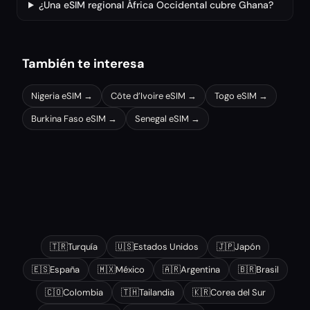
¿Una eSIM regional África Occidental cubre Ghana?
También te interesa
Nigeria
eSIM →
Côte d’Ivoire
eSIM →
Togo
eSIM →
Burkina Faso
eSIM →
Senegal
eSIM →
Otros destinos populares
🇹🇷
Turquía
🇺🇸
Estados Unidos
🇯🇵
Japón
🇪🇸
España
🇲🇽
México
🇦🇷
Argentina
🇧🇷
Brasil
🇨🇴
Colombia
🇹🇭
Tailandia
🇰🇷
Corea del Sur