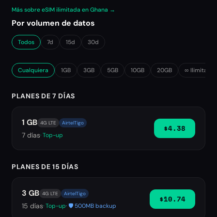
Más sobre eSIM ilimitada en Ghana →
Por volumen de datos
Todos
7d
15d
30d
Cualquiera
1GB
3GB
5GB
10GB
20GB
∞ Ilimitado
PLANES DE 7 DÍAS
1 GB
4G LTE
AirtelTigo
$4.38
7
días
· Top-up
PLANES DE 15 DÍAS
3 GB
4G LTE
AirtelTigo
$10.74
15
días
· Top-up
· 🛡️ 500MB backup