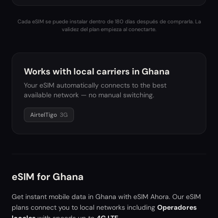
Cada eSIM se puede instalar dentro de 180 días después de comprarla. La
validez del plan empieza al conectarte.
Works with local carriers in
Ghana
Your eSIM automatically connects to the best
available network — no manual switching.
AirtelTigo
3G
eSIM for
Ghana
Get instant mobile data in
Ghana
with eSIM Ahora. Our eSIM
plans connect you to local networks including
Operadores