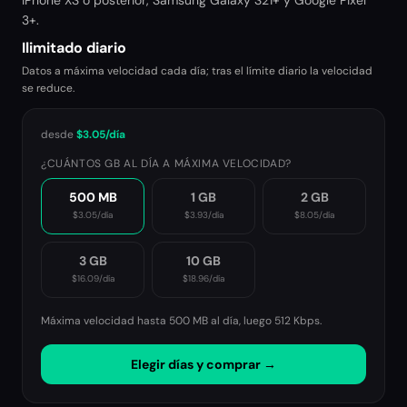
iPhone XS o posterior, Samsung Galaxy S21+ y Google Pixel
3+.
Ilimitado diario
Datos a máxima velocidad cada día; tras el límite diario la velocidad
se reduce.
desde
$3.05
/día
¿CUÁNTOS GB AL DÍA A MÁXIMA VELOCIDAD?
500 MB
1 GB
2 GB
$3.05
/día
$3.93
/día
$8.05
/día
3 GB
10 GB
$16.09
/día
$18.96
/día
Máxima velocidad hasta 500 MB al día, luego
512 Kbps
.
Elegir días y comprar →