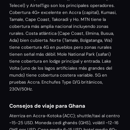
Telecel) y AirtelTigo son los principales operadores.
Cobertura 4G+ excelente en Accra (capital), Kumasi,
Tamale, Cape Coast, Takoradi y Ho. MTN tiene la
cobertura más amplia nacional incluyendo zonas
rurales. Costa atlántica (Cape Coast, Elmina, Busua,
Ada) bien cubierta. Norte (Tamale, Bolgatanga, Wa)
tiene cobertura 4G en pueblos pero zonas rurales
tienen señal más débil. Mole National Park (safari)
tiene cobertura en lodge principal y entrada. Lake
Volta (uno de los lagos artificiales más grandes del
mundo) tiene cobertura costera variable. 5G en
pruebas Accra. Enchufes Type D/G británicos,
230V/50Hz.
Consejos de viaje para Ghana
Aterriza en Accra-Kotoka (ACC); shuttle/taxi al centro
~15-25 USD. Moneda cedi ghanés (GHS), volátil ~12-16
GHS por USD. Cena media 6-15 USD, hotel medio 60-