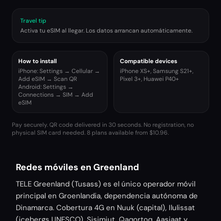
Travel tip
Activa tu eSIM al llegar. Los datos arrancan automáticamente.
How to install
Compatible devices
iPhone: Settings → Cellular →
iPhone XS+, Samsung S21+,
Add eSIM → Scan QR
Pixel 3+, Huawei P40+
Android: Settings →
Connections → SIM → Add
eSIM
Pay securely. QR code delivered in 30 seconds. No registration, no
physical SIM card needed.
8 plans available from $10.96.
Redes móviles en Greenland
TELE Greenland (Tusass) es el único operador móvil
principal en Groenlandia, dependencia autónoma de
Dinamarca. Cobertura 4G en Nuuk (capital), Ilulissat
(icebergs UNESCO), Sisimiut, Qaqortoq, Aasiaat y