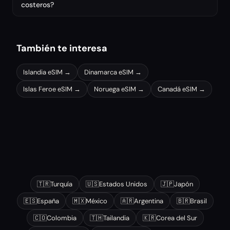
costeros?
También te interesa
Islandia
eSIM →
Dinamarca
eSIM →
Islas Feroe
eSIM →
Noruega
eSIM →
Canadá
eSIM →
Otros destinos populares
🇹🇷
Turquía
🇺🇸
Estados Unidos
🇯🇵
Japón
🇪🇸
España
🇲🇽
México
🇦🇷
Argentina
🇧🇷
Brasil
🇨🇴
Colombia
🇹🇭
Tailandia
🇰🇷
Corea del Sur