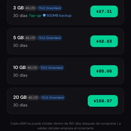
3 GB
4G LTE
TELE Greenland
$27.31
30
días
· Top-up
· 🛡️ 500MB backup
5 GB
4G LTE
TELE Greenland
$42.83
30
días
10 GB
4G LTE
TELE Greenland
$85.66
30
días
20 GB
4G LTE
TELE Greenland
$159.97
30
días
Cada eSIM se puede instalar dentro de 180 días después de comprarla. La
validez del plan empieza al conectarte.