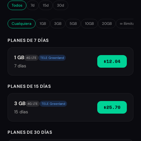
Todos
7d
15d
30d
Cualquiera
1GB
3GB
5GB
10GB
20GB
∞ Ilimitado
PLANES DE 7 DÍAS
1 GB
4G LTE
TELE Greenland
$12.04
7
días
PLANES DE 15 DÍAS
3 GB
4G LTE
TELE Greenland
$25.70
15
días
PLANES DE 30 DÍAS