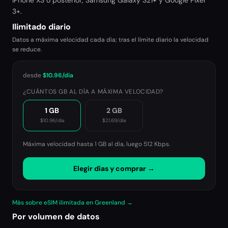
iPhone XS o posterior, Samsung Galaxy S21+ y Google Pixel
3+.
Ilimitado diario
Datos a máxima velocidad cada día; tras el límite diario la velocidad
se reduce.
desde
$10.96
/día
¿CUÁNTOS GB AL DÍA A MÁXIMA VELOCIDAD?
1 GB
2 GB
$10.96
/día
$21.69
/día
Máxima velocidad hasta 1 GB al día, luego
512 Kbps
.
Elegir días y comprar →
Más sobre eSIM ilimitada en Greenland →
Por volumen de datos