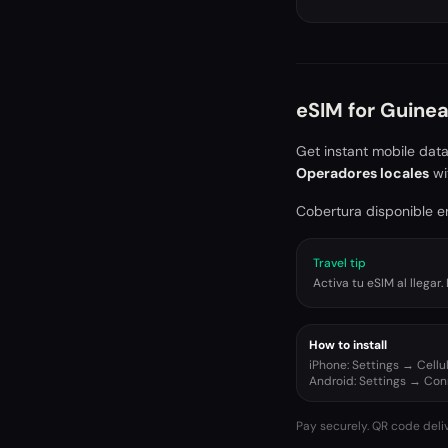
eSIM for
Guine
Get instant mobile dat
Operadores locales
wi
Cobertura disponible en
Travel tip
Activa tu eSIM al llega
How to install
iPhone: Settings → Cell
Android: Settings → Co
Pay securely. QR code deli