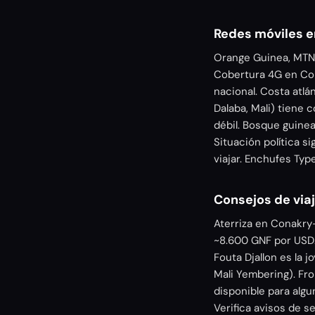
Redes móviles e
Orange Guinea, MTN 
Cobertura 4G en Con
nacional. Costa atlá
Dalaba, Mali) tiene
débil. Bosque guinea
Situación política s
viajar. Enchufes Ty
Consejos de via
Aterriza en Conakry-
~8.600 GNF por USD.
Fouta Djallon es la 
Mali Yembering). Fro
disponible para algu
Verifica avisos de s