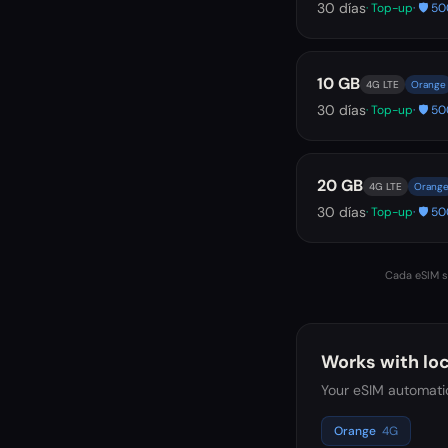
30
días
· Top-up
· 🛡️ 
10 GB
4G LTE
Orange
30
días
· Top-up
· 🛡️ 
20 GB
4G LTE
Orang
30
días
· Top-up
· 🛡️ 
Cada eSIM se
Works with loc
Your eSIM automatic
Orange
4G