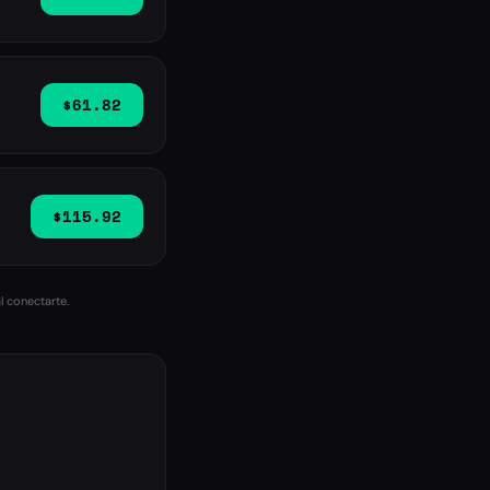
$61.82
$115.92
l conectarte.