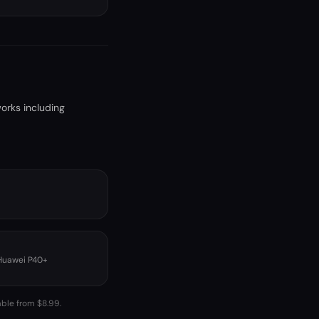
orks including
 Huawei P40+
able from $8.99.