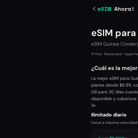
eSIM
Ahora!
eSIM para
eSIM Guinea Conakry:
💳
Visa · Mastercard · Apple P
¿Cuál es la mejo
La mejor eSIM para Gui
planes desde $8.99, co
GB para 30 días cuesta
disponible y cobertura 
3+.
Ilimitado diario
Datos a máxima velocidad ca