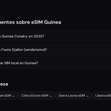
uentes sobre eSIM Guinea
 a Guinea Conakry en 2025?
 Fouta Djallon (senderismo)?
ar SIM local en Guinea?
resa
ali
eSIM →
Côte d’Ivoire
eSIM →
Sierra Leona
eSIM →
Liberia
eS