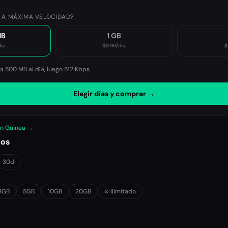
 A MÁXIMA VELOCIDAD?
MB
1 GB
día
$8.99
/día
$
 500 MB al día, luego
512 Kbps
.
Elegir días y comprar →
en Guinea →
tos
30d
3GB
5GB
10GB
20GB
∞ Ilimitado