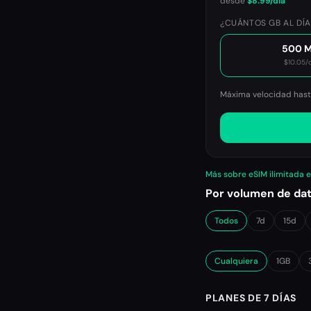
desde
$8.99
/día
¿CUÁNTOS GB AL DÍA
500 
$10.05
/
Máxima velocidad hasta
Más sobre eSIM ilimitada 
Por volumen de da
Todos
7d
15d
Cualquiera
1GB
PLANES DE 7 DÍAS