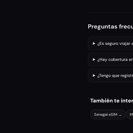
Preguntas frec
¿Es seguro viajar
¿Hay cobertura en
¿Tengo que registr
También te inte
Senegal
eSIM →
M