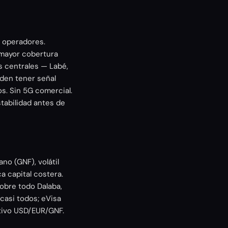
 operadores.
 mayor cobertura
as centrales — Labé,
eden tener señal
s. Sin 5G comercial.
stabilidad antes de
no (GNF), volátil
 capital costera.
sobre todo Dalaba,
 casi todos; eVisa
ctivo USD/EUR/GNF.