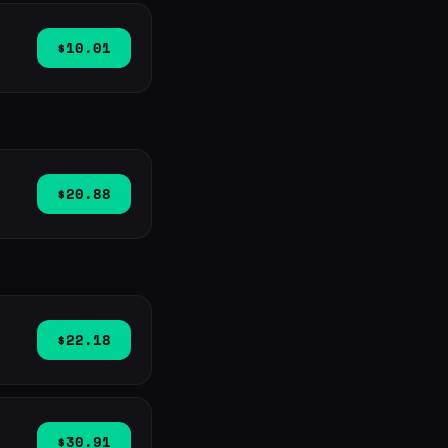
$10.01
$20.88
$22.18
$30.91