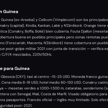
n Guinea
Guinea (ex-Areeba) y Cellcom (Vimplecom) son los principales
akry (capital), Kindia, Kankan, Labé y N'Zérékoré. Orange tiene
ntica (Conakry, Boffa, Boké) bien cubierta. Fouta Djallon (meset
 cobertura buena en pueblos principales pero zonas remotas pu
no (Forecariah, Macenta, N'Zérékoré) tiene cobertura en pueblo
igue post-golpe militar 2021 con junta de transición — verifica e
pe C/F/K mezclados, 220V/50Hz.
je para Guinea
Gbessia (CKY); taxi al centro ~15-25 USD. Moneda franco guinea
 Cena media 8-18 USD, hotel medio 60-130 USD. Conakry caótica
joya — mesetas verdes a 1.000-1.500 m, cataratas, senderismo (
ntera con Senegal, Mali, Costa de Marfil. Visado obligatorio para
nos pasaportes. Francés oficial — inglés muy limitado. Solo efe
eguridad post-2021.