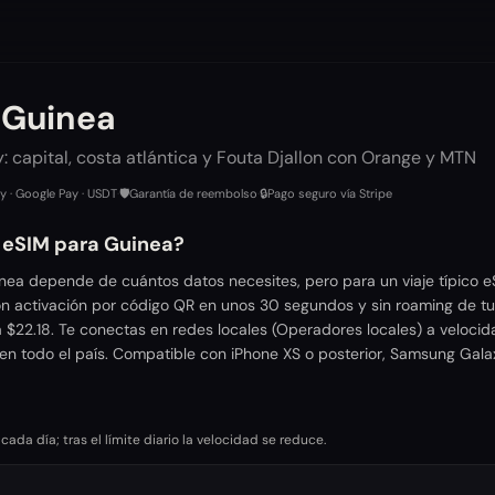
 Guinea
 capital, costa atlántica y Fouta Djallon con Orange y MTN
ay · Google Pay · USDT
·
🛡️
Garantía de reembolso
·
🔒
Pago seguro vía Stripe
r eSIM para Guinea?
nea depende de cuántos datos necesites, pero para un viaje típico 
n activación por código QR en unos 30 segundos y sin roaming de tu
 $22.18. Te conectas en redes locales (Operadores locales) a veloci
en todo el país. Compatible con iPhone XS o posterior, Samsung Gala
da día; tras el límite diario la velocidad se reduce.