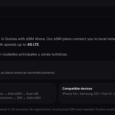
a
a in
Guinea
with eSIM Ahora. Our eSIM plans connect you to local netw
th speeds up to
4G LTE
.
 ciudades principales y zonas turísticas.
r. Los datos arrancan automáticamente.
Compatible devices
ular → Add eSIM → Scan QR
iPhone XS+, Samsung S21+, Pixel 3+,
nnections → SIM → Add eSIM
vered in 30 seconds. No registration, no physical SIM card needed.
9 plans avail