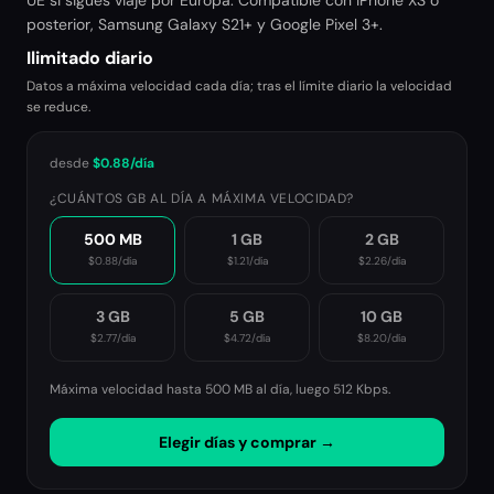
UE si sigues viaje por Europa. Compatible con iPhone XS o
posterior, Samsung Galaxy S21+ y Google Pixel 3+.
Ilimitado diario
Datos a máxima velocidad cada día; tras el límite diario la velocidad
se reduce.
desde
$0.88
/día
¿CUÁNTOS GB AL DÍA A MÁXIMA VELOCIDAD?
500 MB
1 GB
2 GB
$0.88
/día
$1.21
/día
$2.26
/día
3 GB
5 GB
10 GB
$2.77
/día
$4.72
/día
$8.20
/día
Máxima velocidad hasta 500 MB al día, luego
512 Kbps
.
Elegir días y comprar →