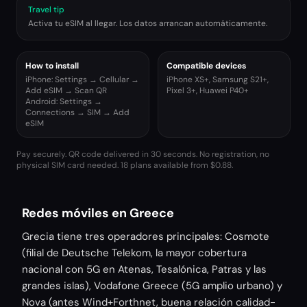
Travel tip
Activa tu eSIM al llegar. Los datos arrancan automáticamente.
How to install
Compatible devices
iPhone: Settings → Cellular →
iPhone XS+, Samsung S21+,
Add eSIM → Scan QR
Pixel 3+, Huawei P40+
Android: Settings →
Connections → SIM → Add
eSIM
Pay securely. QR code delivered in 30 seconds. No registration, no
physical SIM card needed.
18 plans available from $0.88.
Redes móviles en Greece
Grecia tiene tres operadores principales: Cosmote
(filial de Deutsche Telekom, la mayor cobertura
nacional con 5G en Atenas, Tesalónica, Patras y las
grandes islas), Vodafone Greece (5G amplio urbano) y
Nova (antes Wind+Forthnet, buena relación calidad-