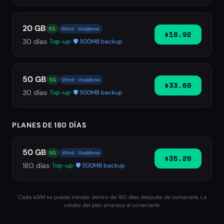
20 GB
5G
Wind · Vodafone
$18.92
30
días
· Top-up
· 🛡️ 500MB backup
50 GB
5G
Wind · Vodafone
$33.60
30
días
· Top-up
· 🛡️ 500MB backup
PLANES DE 180 DÍAS
50 GB
5G
Wind · Vodafone
$35.20
180
días
· Top-up
· 🛡️ 500MB backup
Cada eSIM se puede instalar dentro de 180 días después de comprarla. La
validez del plan empieza al conectarte.