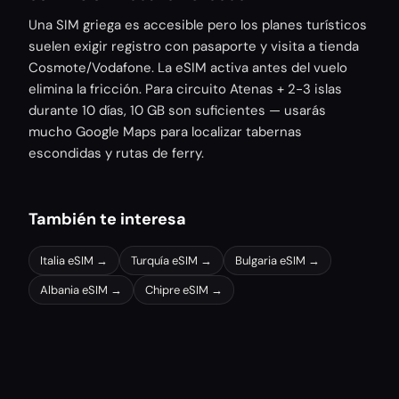
Una SIM griega es accesible pero los planes turísticos
suelen exigir registro con pasaporte y visita a tienda
Cosmote/Vodafone. La eSIM activa antes del vuelo
elimina la fricción. Para circuito Atenas + 2-3 islas
durante 10 días, 10 GB son suficientes — usarás
mucho Google Maps para localizar tabernas
escondidas y rutas de ferry.
También te interesa
Italia
eSIM →
Turquía
eSIM →
Bulgaria
eSIM →
Albania
eSIM →
Chipre
eSIM →