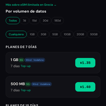
Más sobre eSIM ilimitada en Grecia →
Por volumen de datos
Todos
7d
15d
30d
180d
Cualquiera
1GB
3GB
5GB
10GB
20GB
50GB
∞
PLANES DE 7 DÍAS
1 GB
5G
Wind · Vodafone
$1.35
7
días
· Top-up
500 MB
5G
Wind · Vodafone
$1.40
7
días
· Top-up
PLANES DE 15 DÍAS