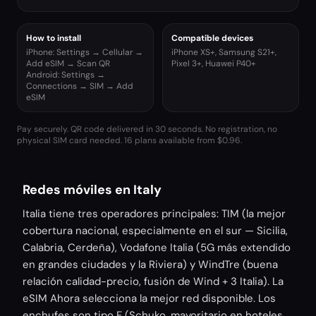
How to install
Compatible devices
iPhone: Settings → Cellular →
iPhone XS+, Samsung S21+,
Add eSIM → Scan QR
Pixel 3+, Huawei P40+
Android: Settings →
Connections → SIM → Add
eSIM
Pay securely. QR code delivered in 30 seconds. No registration, no
physical SIM card needed.
16 plans available from $0.96.
Redes móviles en Italy
Italia tiene tres operadores principales: TIM (la mejor
cobertura nacional, especialmente en el sur — Sicilia,
Calabria, Cerdeña), Vodafone Italia (5G más extendido
en grandes ciudades y la Riviera) y WindTre (buena
relación calidad-precio, fusión de Wind + 3 Italia). La
eSIM Ahora selecciona la mejor red disponible. Los
enchufes son tipo F (Schuko, mayoritario en hoteles