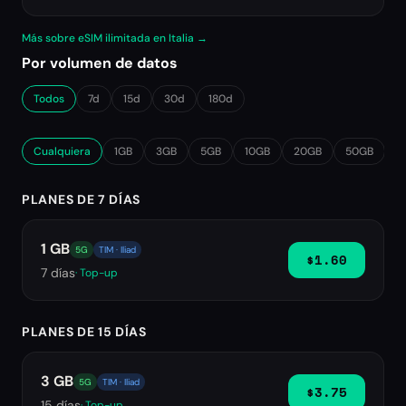
Más sobre eSIM ilimitada en Italia →
Por volumen de datos
Todos
7d
15d
30d
180d
Cualquiera
1GB
3GB
5GB
10GB
20GB
50GB
∞
PLANES DE 7 DÍAS
1 GB
5G
TIM · Iliad
$1.60
7
días
· Top-up
PLANES DE 15 DÍAS
3 GB
5G
TIM · Iliad
$3.75
15
días
· Top-up