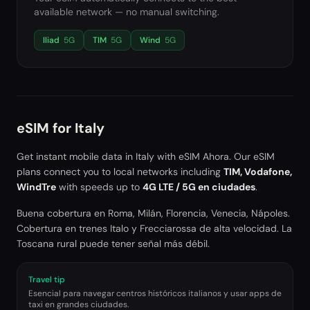
available network — no manual switching.
Iliad
5G
TIM
5G
Wind
5G
eSIM for
Italy
Get instant mobile data in
Italy
with eSIM Ahora. Our eSIM
plans connect you to local networks including
TIM, Vodafone,
WindTre
with speeds up to
4G LTE / 5G en ciudades
.
Buena cobertura en Roma, Milán, Florencia, Venecia, Nápoles.
Cobertura en trenes Italo y Frecciarossa de alta velocidad. La
Toscana rural puede tener señal más débil.
Travel tip
Esencial para navegar centros históricos italianos y usar apps de
taxi en grandes ciudades.