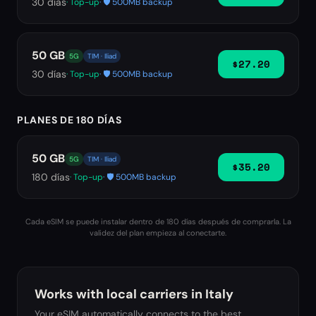
30
días
· Top-up
· 🛡️ 500MB backup
50 GB
5G
TIM · Iliad
$27.20
30
días
· Top-up
· 🛡️ 500MB backup
PLANES DE 180 DÍAS
50 GB
5G
TIM · Iliad
$35.20
180
días
· Top-up
· 🛡️ 500MB backup
Cada eSIM se puede instalar dentro de 180 días después de comprarla. La
validez del plan empieza al conectarte.
Works with local carriers in
Italy
Your eSIM automatically connects to the best