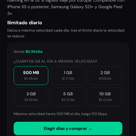
roaming en la UE si sigues viaje por Europa. Compatible con
iPhone XS o posterior, Samsung Galaxy S21+ y Google Pixel
3+.
Ilimitado diario
Datos a máxima velocidad cada día; tras el límite diario la velocidad
se reduce.
desde
$0.96
/día
¿CUÁNTOS GB AL DÍA A MÁXIMA VELOCIDAD?
500 MB
1 GB
2 GB
$0.96
/día
$1.27
/día
$1.69
/día
3 GB
5 GB
10 GB
$4.68
/día
$4.72
/día
$9.43
/día
Máxima velocidad hasta 500 MB al día, luego
512 Kbps
.
Elegir días y comprar →