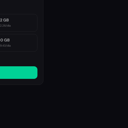
2 GB
2.26
/día
10 GB
9.43
/día