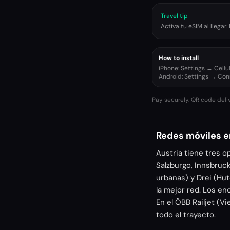
Travel tip
Activa tu eSIM al llega
How to install
iPhone: Settings → Cell
Android: Settings → Co
Pay securely. QR code deli
Redes móviles e
Austria tiene tres o
Salzburgo, Innsbruck
urbanas) y Drei (Hu
la mejor red. Los en
En el ÖBB Railjet (V
todo el trayecto.