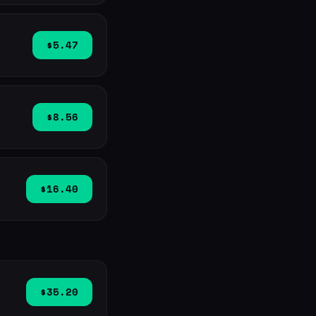
$5.47
$8.56
$16.40
$35.20