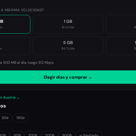
 A MÁXIMA VELOCIDAD?
MB
1 GB
ía
$1.33
/día
$
B
5 GB
ía
$4.72
/día
$
 500 MB al día, luego
512 Kbps
.
Elegir días y comprar →
en Austria →
tos
30d
180d
3GB
5GB
10GB
20GB
50GB
∞ Ilimitado