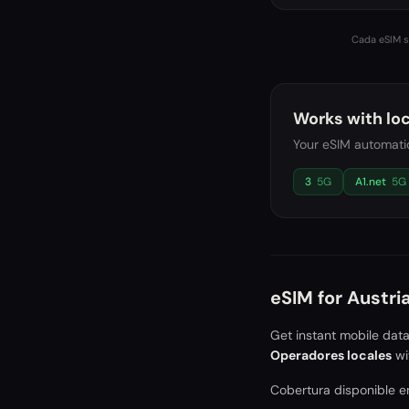
Cada eSIM se
Works with loc
Your eSIM automatic
3
5G
A1.net
5G
eSIM for
Austri
Get instant mobile dat
Operadores locales
wi
Cobertura disponible en