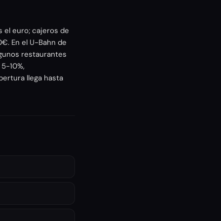
 el euro; cajeros de
0€. En el U-Bahn de
lgunos restaurantes
l 5-10%,
bertura llega hasta