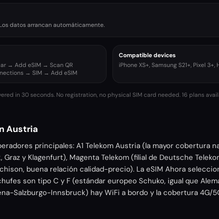
r. Los datos arrancan automáticamente.
Compatible devices
ular → Add eSIM → Scan QR
iPhone XS+, Samsung S21+, Pixel 3+,
nnections → SIM → Add eSIM
vered in 30 seconds. No registration, no physical SIM card needed.
16 plans avai
n Austria
peradores principales: A1 Telekom Austria (la mayor cobertura n
, Graz y Klagenfurt), Magenta Telekom (filial de Deutsche Teleko
tchison, buena relación calidad-precio). La eSIM Ahora selecc
chufes son tipo C y F (estándar europeo Schuko, igual que Alema
iena-Salzburgo-Innsbruck) hay WiFi a bordo y la cobertura 4G/5