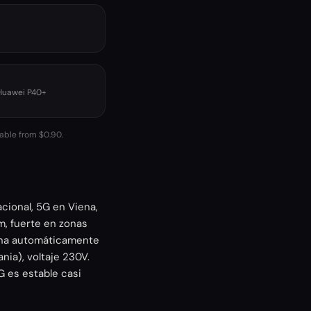
 Huawei P40+
lable from $0.90.
acional, 5G en Viena,
m, fuerte en zonas
iona automáticamente
nia), voltaje 230V.
G es estable casi