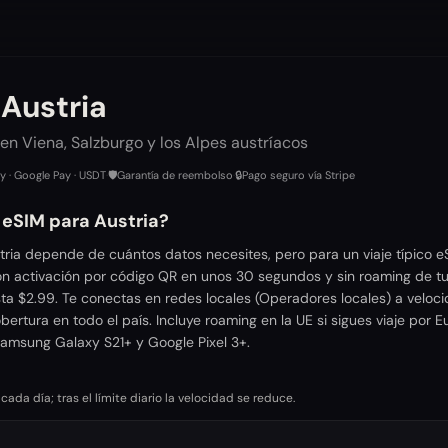
 Austria
en Viena, Salzburgo y los Alpes austríacos
ay · Google Pay · USDT
·
🛡️
Garantía de reembolso
·
🔒
Pago seguro vía Stripe
 eSIM para Austria?
tria depende de cuántos datos necesites, pero para un viaje típico 
n activación por código QR en unos 30 segundos y sin roaming de tu
ta $2.99. Te conectas en redes locales (Operadores locales) a veloc
bertura en todo el país. Incluye roaming en la UE si sigues viaje por
Samsung Galaxy S21+ y Google Pixel 3+.
da día; tras el límite diario la velocidad se reduce.