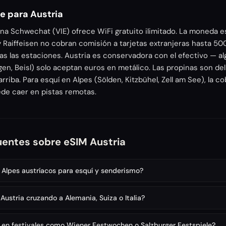
e para Austria
na Schwechat (VIE) ofrece WiFi gratuito ilimitado. La moneda es
 Raiffeisen no cobran comisión a tarjetas extranjeras hasta 50
as las estaciones. Austria es conservadora con el efectivo — a
gen, Beisl) solo aceptan euros en metálico. Las propinas son de
riba. Para esquí en Alpes (Sölden, Kitzbühel, Zell am See), la co
ede caer en pistas remotas.
uentes sobre eSIM Austria
s Alpes austríacos para esquí y senderismo?
Austria cruzando a Alemania, Suiza o Italia?
 en festivales como Wiener Festwochen o Salzburger Festspiele?