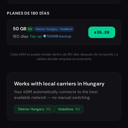
PLANES DE 180 DÍAS
50 GB
5G
Telenor Hungary · Vodafone
$35.20
180
días
· Top-up
· 🛡️ 500MB backup
Cada eSIM se puede instalar dentro de 180 días después de comprarla. La
validez del plan empieza al conectarte.
Works with local carriers in
Hungary
Your eSIM automatically connects to the best
available network — no manual switching.
Telenor Hungary
5G
Vodafone
5G