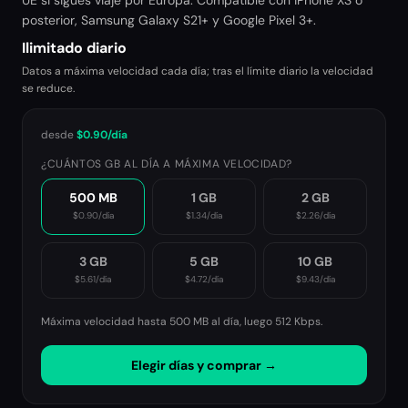
UE si sigues viaje por Europa. Compatible con iPhone XS o
posterior, Samsung Galaxy S21+ y Google Pixel 3+.
Ilimitado diario
Datos a máxima velocidad cada día; tras el límite diario la velocidad
se reduce.
desde
$0.90
/día
¿CUÁNTOS GB AL DÍA A MÁXIMA VELOCIDAD?
500 MB
1 GB
2 GB
$0.90
/día
$1.34
/día
$2.26
/día
3 GB
5 GB
10 GB
$5.61
/día
$4.72
/día
$9.43
/día
Máxima velocidad hasta 500 MB al día, luego
512 Kbps
.
Elegir días y comprar →