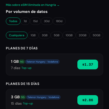
Más sobre eSIM ilimitada en Hungría →
Por volumen de datos
Todos
7d
15d
30d
180d
Cualquiera
1GB
3GB
5GB
10GB
20GB
50GB
∞
PLANES DE 7 DÍAS
1 GB
5G
Telenor Hungary · Vodafone
$1.37
7
días
· Top-up
PLANES DE 15 DÍAS
3 GB
5G
Telenor Hungary · Vodafone
$2.86
15
días
· Top-up