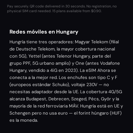
Pay securely. QR code delivered in 30 seconds. No registration, no
physical SIM card needed.
15 plans available from $0.90.
Redes móviles en Hungary
Hungría tiene tres operadores: Magyar Telekom (filial
de Deutsche Telekom, la mayor cobertura nacional
con 5G), Yettel (antes Telenor Hungary, parte del
grupo PPF, 5G urbano amplio) y One (antes Vodafone
Hungary, vendido a 4iG en 2023). La eSIM Ahora se
conecta a la mejor red. Los enchufes son tipo C y F
(europeos estándar Schuko), voltaje 230V — no
necesitas adaptador desde la UE. La cobertura 4G/5G
alcanza Budapest, Debrecen, Szeged, Pécs, Győr y la
mayoría de la red ferroviaria MÁV. Hungría está en UE y
Schengen pero no usa euro — el forint húngaro (HUF)
es la moneda.