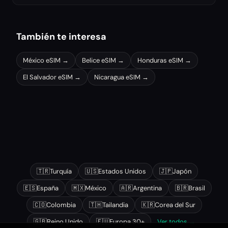
También te interesa
México
eSIM →
Belice
eSIM →
Honduras
eSIM →
El Salvador
eSIM →
Nicaragua
eSIM →
Otros destinos populares
🇹🇷
Turquía
🇺🇸
Estados Unidos
🇯🇵
Japón
🇪🇸
España
🇲🇽
México
🇦🇷
Argentina
🇧🇷
Brasil
🇨🇴
Colombia
🇹🇭
Tailandia
🇰🇷
Corea del Sur
🇬🇧
Reino Unido
🇪🇺
Europa 30+
Ver todos →