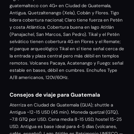
guatemalteco con 4G+ en Ciudad de Guatemala,
Antigua, Quetzaltenango (Xela), Cobán y Flores. Tigo
lidera cobertura nacional; Claro tiene fuerza en Petén
y costa Atlántica. Cobertura buena en lago Atitlán
(Panajachel, San Marcos, San Pedro). Tikal y el Petén
selvático tienen cobertura 4G en Flores y el Remate;
el parque arqueológico Tikal en sí tiene señal cerca de
la entrada y plaza central pero más débil en templos
remotos. Volcanes Pacaya, Acatenango y Fuego: señal
estable en bases, débil en cumbres. Enchufes Type
A/B americanos, 120V/60Hz.
Consejos de viaje para Guatemala
Aterriza en Ciudad de Guatemala (GUA); shuttle a
Antigua ~12-15 USD (45 min). Moneda quetzal (GTQ),
~7.8 GTQ por USD. Cena media 8-15 USD, hostel 15-25
USD. Antigua es base ideal para 4-5 días (volcanes,
cafés, español). Lago Atitlán es Patrimonio UNESCO —