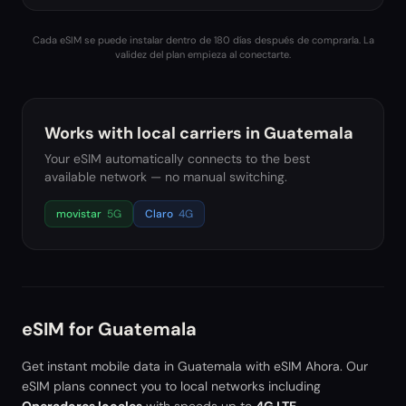
Cada eSIM se puede instalar dentro de 180 días después de comprarla. La
validez del plan empieza al conectarte.
Works with local carriers in
Guatemala
Your eSIM automatically connects to the best
available network — no manual switching.
movistar
5G
Claro
4G
eSIM for
Guatemala
Get instant mobile data in
Guatemala
with eSIM Ahora. Our
eSIM plans connect you to local networks including