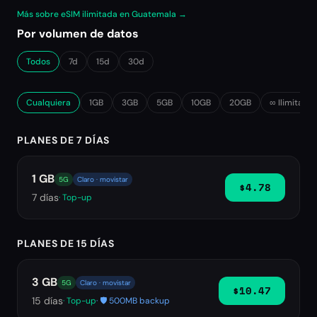
Más sobre eSIM ilimitada en Guatemala →
Por volumen de datos
Todos
7d
15d
30d
Cualquiera
1GB
3GB
5GB
10GB
20GB
∞ Ilimitado
PLANES DE 7 DÍAS
1 GB
5G
Claro · movistar
$4.78
7
días
· Top-up
PLANES DE 15 DÍAS
3 GB
5G
Claro · movistar
$10.47
15
días
· Top-up
· 🛡️ 500MB backup