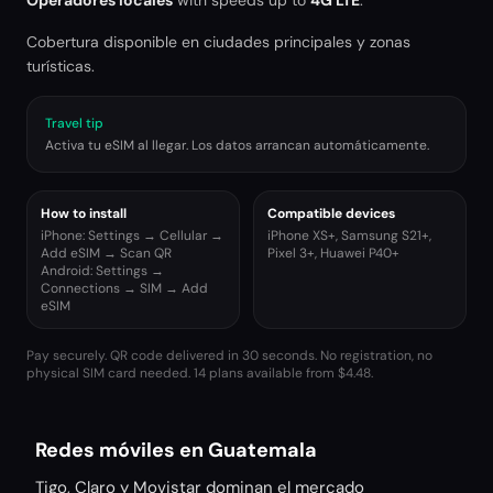
Operadores locales
with speeds up to
4G LTE
.
Cobertura disponible en ciudades principales y zonas
turísticas.
Travel tip
Activa tu eSIM al llegar. Los datos arrancan automáticamente.
How to install
Compatible devices
iPhone: Settings → Cellular →
iPhone XS+, Samsung S21+,
Add eSIM → Scan QR
Pixel 3+, Huawei P40+
Android: Settings →
Connections → SIM → Add
eSIM
Pay securely. QR code delivered in 30 seconds. No registration, no
physical SIM card needed.
14 plans available from $4.48.
Redes móviles en Guatemala
Tigo, Claro y Movistar dominan el mercado