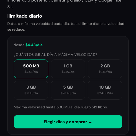
iPhone XS o posterior, Samsung Galaxy S21+ y Google Pixel
3+.
Ilimitado diario
Datos a máxima velocidad cada día; tras el límite diario la velocidad
se reduce.
desde
$4.48
/día
¿CUÁNTOS GB AL DÍA A MÁXIMA VELOCIDAD?
500 MB
1 GB
2 GB
$4.48
/día
$4.97
/día
$9.89
/día
3 GB
5 GB
10 GB
$18.13
/día
$23.46
/día
$24.00
/día
Máxima velocidad hasta 500 MB al día, luego
512 Kbps
.
Elegir días y comprar →