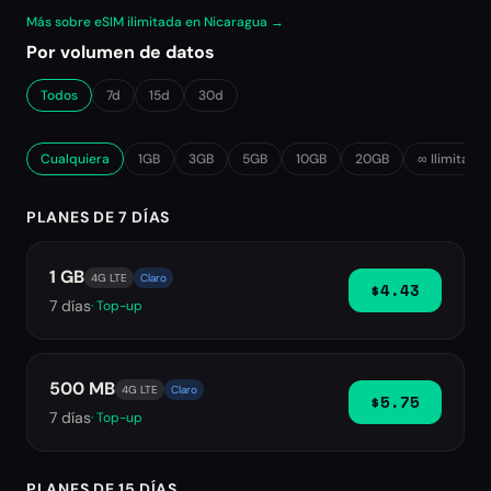
Más sobre eSIM ilimitada en Nicaragua →
Por volumen de datos
Todos
7d
15d
30d
Cualquiera
1GB
3GB
5GB
10GB
20GB
∞ Ilimitado
PLANES DE 7 DÍAS
1 GB
4G LTE
Claro
$4.43
7
días
· Top-up
500 MB
4G LTE
Claro
$5.75
7
días
· Top-up
PLANES DE 15 DÍAS