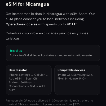
eSIM for
Nicaragua
Get instant mobile data in
Nicaragua
with eSIM Ahora. Our
eSIM plans connect you to local networks including
Operadores locales
with speeds up to
4G LTE
.
Cobertura disponible en ciudades principales y zonas
turísticas.
Travel tip
Activa tu eSIM al llegar. Los datos arrancan automáticamente.
How to install
Compatible devices
iPhone: Settings → Cellular →
iPhone XS+, Samsung S21+,
Add eSIM → Scan QR
Pixel 3+, Huawei P40+
Android: Settings →
Connections → SIM → Add
eSIM
Pay securely. QR code delivered in 30 seconds. No registration, no
physical SIM card needed.
12 plans available from $2.75.