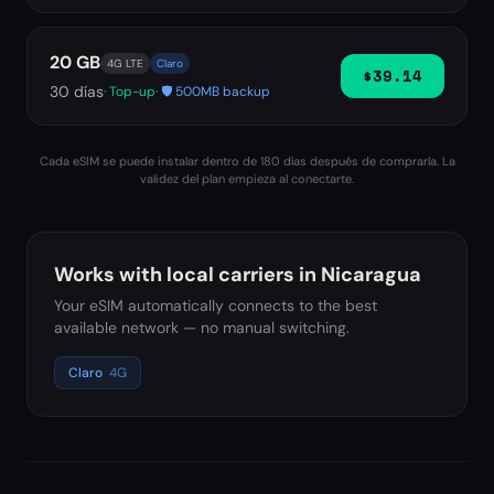
20 GB
4G LTE
Claro
$39.14
30
días
· Top-up
· 🛡️ 500MB backup
Cada eSIM se puede instalar dentro de 180 días después de comprarla. La
validez del plan empieza al conectarte.
Works with local carriers in
Nicaragua
Your eSIM automatically connects to the best
available network — no manual switching.
Claro
4G