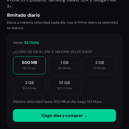
iPhone XS o posterior, Samsung Galaxy S21+ y Google Pixel
3+.
Ilimitado diario
Datos a máxima velocidad cada día; tras el límite diario la velocidad
se reduce.
desde
$2.75
/día
¿CUÁNTOS GB AL DÍA A MÁXIMA VELOCIDAD?
500 MB
1 GB
2 GB
$2.75
/día
$4.58
/día
$7.94
/día
3 GB
10 GB
$17.02
/día
$25.20
/día
Máxima velocidad hasta 500 MB al día, luego
512 Kbps
.
Elegir días y comprar →