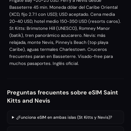
Frigate Bay ~20-25 USD. Ferry a Nevis desde
Basseterre 45 min. Moneda dólar del Caribe Oriental
(XCD, fijo 2.7:1 con USD); USD aceptado. Cena media
20-40 USD, hotel medio 150-350 USD (resorts caros).
St Kitts: Brimstone Hill (UNESCO), Romney Manor
(batik), tren panorámico azucarero. Nevis: más
relajada, monte Nevis, Pinney's Beach (top playa
Caribe), aguas termales Charlestown. Cruceros
frecuentes paran en Basseterre. Visado-free para
muchos pasaportes. Inglés oficial.
Preguntas frecuentes sobre eSIM Saint
Kitts and Nevis
¿Funciona eSIM en ambas islas (St Kitts y Nevis)?