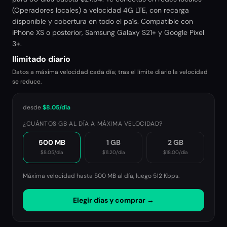
(Operadores locales) a velocidad 4G LTE, con recarga
disponible y cobertura en todo el país. Compatible con
iPhone XS o posterior, Samsung Galaxy S21+ y Google Pixel
3+.
Ilimitado diario
Datos a máxima velocidad cada día; tras el límite diario la velocidad
se reduce.
desde
$8.05
/día
¿CUÁNTOS GB AL DÍA A MÁXIMA VELOCIDAD?
500 MB
1 GB
2 GB
$8.05
/día
$11.20
/día
$18.00
/día
Máxima velocidad hasta 500 MB al día, luego
512 Kbps
.
Elegir días y comprar →