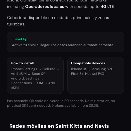
Ahora. Our eSIM plans connect you to local networks
including
Operadores locales
with speeds up to
4G LTE
.
Cobertura disponible en ciudades principales y zonas
turísticas.
Travel tip
Activa tu eSIM al llegar. Los datos arrancan automáticamente.
How to install
Compatible devices
iPhone: Settings → Cellular →
iPhone XS+, Samsung S21+,
Add eSIM → Scan QR
Pixel 3+, Huawei P40+
Android: Settings →
Connections → SIM → Add
eSIM
Pay securely. QR code delivered in 30 seconds. No registration, no
physical SIM card needed.
9 plans available from $8.05.
Redes móviles en Saint Kitts and Nevis