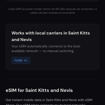
Cada eSIM se puede instalar dentro de 180 días después de comprarla. La
validez del plan empieza al conectarte.
Works with local carriers in
Saint Kitts
and Nevis
Your eSIM automatically connects to the best
available network — no manual switching.
FLOW
4G
eSIM for
Saint Kitts and Nevis
Get instant mobile data in
Saint Kitts and Nevis
with eSIM