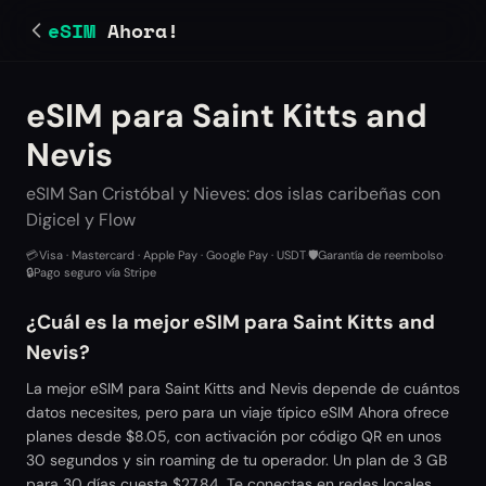
eSIM
Ahora!
eSIM para Saint Kitts and
Nevis
eSIM San Cristóbal y Nieves: dos islas caribeñas con
Digicel y Flow
💳
Visa · Mastercard · Apple Pay · Google Pay · USDT
·
🛡️
Garantía de reembolso
·
🔒
Pago seguro vía Stripe
¿Cuál es la mejor eSIM para Saint Kitts and
Nevis?
La mejor eSIM para Saint Kitts and Nevis depende de cuántos
datos necesites, pero para un viaje típico eSIM Ahora ofrece
planes desde $8.05, con activación por código QR en unos
30 segundos y sin roaming de tu operador. Un plan de 3 GB
para 30 días cuesta $27.84. Te conectas en redes locales