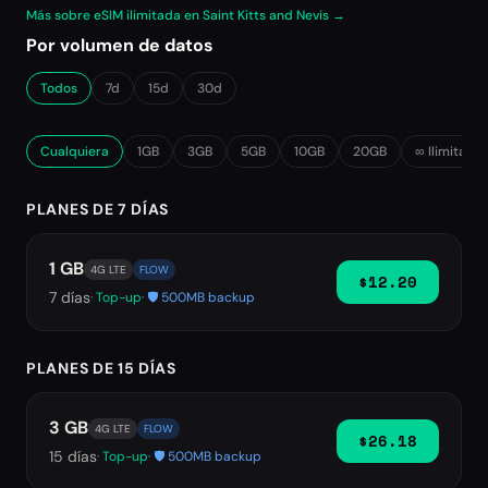
Más sobre eSIM ilimitada en Saint Kitts and Nevis →
Por volumen de datos
Todos
7d
15d
30d
Cualquiera
1GB
3GB
5GB
10GB
20GB
∞ Ilimitado
PLANES DE 7 DÍAS
1 GB
4G LTE
FLOW
$12.20
7
días
· Top-up
· 🛡️ 500MB backup
PLANES DE 15 DÍAS
3 GB
4G LTE
FLOW
$26.18
15
días
· Top-up
· 🛡️ 500MB backup