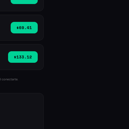
$69.41
$133.12
l conectarte.