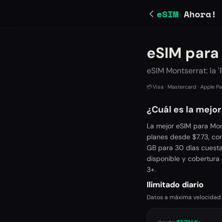
eSIM
Ahora!
eSIM para
eSIM Montserrat: la 
💳
Visa · Mastercard · Apple P
¿Cuál es la mejo
La mejor eSIM para Mon
planes desde $7.73, co
GB para 30 días cuesta
disponible y cobertura 
3+.
Ilimitado diario
Datos a máxima velocidad ca