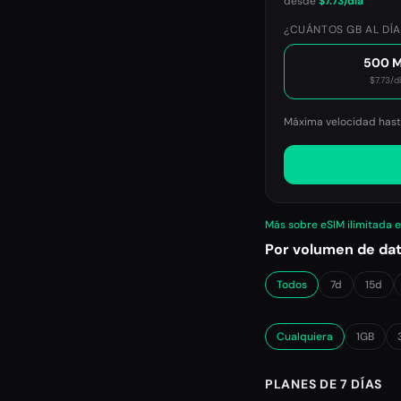
desde
$7.73
/día
¿CUÁNTOS GB AL DÍA
500 
$7.73
/d
Máxima velocidad hasta
Más sobre eSIM ilimitada 
Por volumen de da
Todos
7d
15d
Cualquiera
1GB
PLANES DE 7 DÍAS