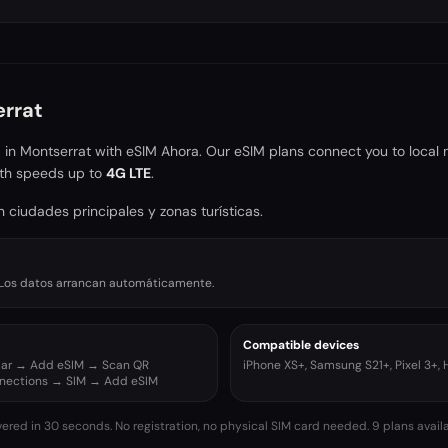
rrat
a in
Montserrat
with eSIM Ahora. Our eSIM plans connect you to local 
th speeds up to
4G LTE
.
 ciudades principales y zonas turísticas.
r. Los datos arrancan automáticamente.
Compatible devices
ular → Add eSIM → Scan QR
iPhone XS+, Samsung S21+, Pixel 3+,
nnections → SIM → Add eSIM
vered in 30 seconds. No registration, no physical SIM card needed.
9 plans availa