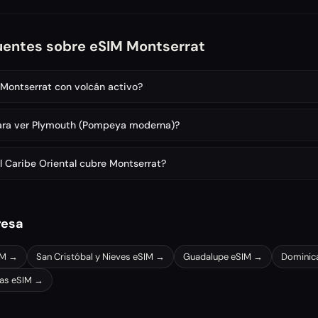
uentes sobre eSIM Montserrat
r Montserrat con volcán activo?
ara ver Plymouth (Pompeya moderna)?
l Caribe Oriental cubre Montserrat?
resa
IM →
San Cristóbal y Nieves
eSIM →
Guadalupe
eSIM →
Dominic
cas
eSIM →