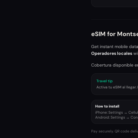
eSIM for
Montse
Get instant mobile dat
Operadores locales
wi
Cobertura disponible en
Travel tip
Activa tu eSIM al llega
How to install
iPhone: Settings → Cell
Android: Settings → Co
Pay securely. QR code deli