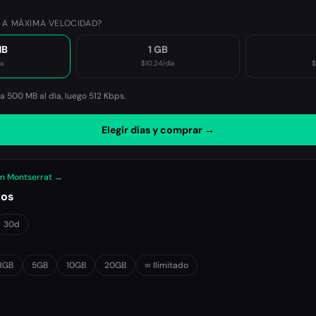
 A MÁXIMA VELOCIDAD?
MB
1 GB
ía
$10.24
/día
$
 500 MB al día, luego
512 Kbps
.
Elegir días y comprar →
en Montserrat →
tos
30d
3GB
5GB
10GB
20GB
∞ Ilimitado