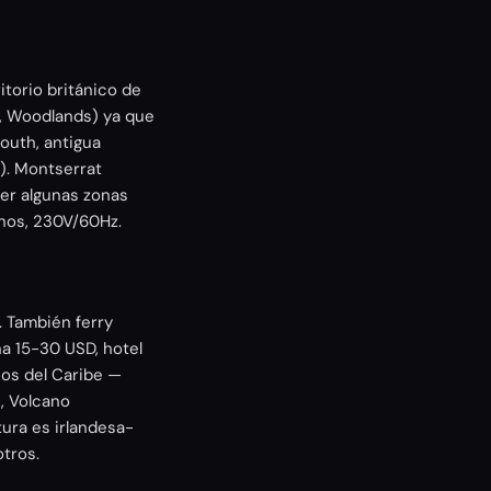
itorio británico de
ay, Woodlands) ya que
mouth, antigua
). Montserrat
er algunas zonas
anos, 230V/60Hz.
 También ferry
a 15-30 USD, hotel
sos del Caribe —
, Volcano
tura es irlandesa-
otros.