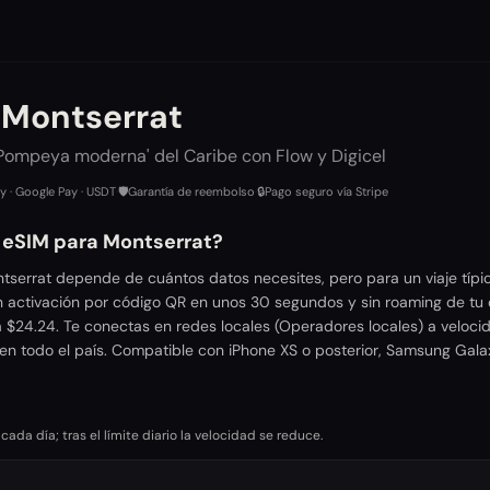
 Montserrat
'Pompeya moderna' del Caribe con Flow y Digicel
ay · Google Pay · USDT
·
🛡️
Garantía de reembolso
·
🔒
Pago seguro vía Stripe
r eSIM para Montserrat?
tserrat depende de cuántos datos necesites, pero para un viaje típi
n activación por código QR en unos 30 segundos y sin roaming de tu 
 $24.24. Te conectas en redes locales (Operadores locales) a veloci
en todo el país. Compatible con iPhone XS o posterior, Samsung Gala
da día; tras el límite diario la velocidad se reduce.