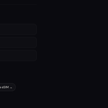
a
eSIM →