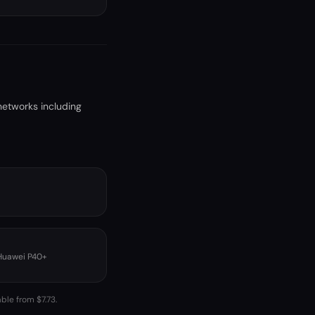
networks including
 Huawei P40+
ble from $7.73.