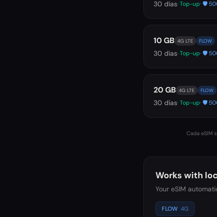
30
días
· Top-up
· 🛡️ 
10 GB
4G LTE
FLOW
30
días
· Top-up
· 🛡️ 
20 GB
4G LTE
FLOW
30
días
· Top-up
· 🛡️ 
Cada eSIM se
Works with loc
Your eSIM automatic
FLOW
4G