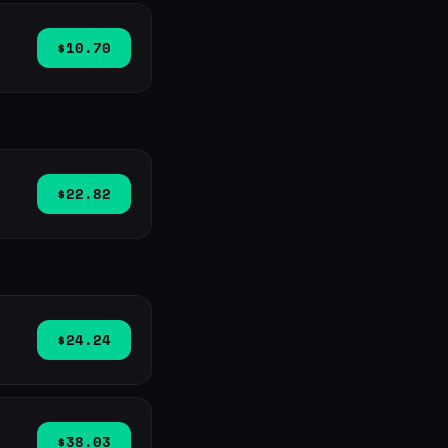
$10.70
$22.82
$24.24
$38.03