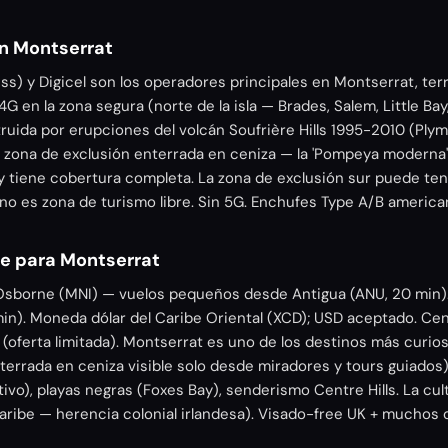
n Montserrat
ss) y Digicel son los operadores principales en Montserrat, terr
4G en la zona segura (norte de la isla — Brades, Salem, Little B
truida por erupciones del volcán Soufrière Hills 1995-2010 (Ply
do zona de exclusión enterrada en ceniza — la 'Pompeya moderna'
 tiene cobertura completa. La zona de exclusión sur puede ten
no es zona de turismo libre. Sin 5G. Enchufes Type A/B americ
je para Montserrat
 Osborne (MNI) — vuelos pequeños desde Antigua (ANU, 20 min).
in). Moneda dólar del Caribe Oriental (XCD); USD aceptado. Cen
oferta limitada). Montserrat es uno de los destinos más curio
terrada en ceniza visible solo desde miradores y tours guiados)
vo), playas negras (Foxes Bay), senderismo Centre Hills. La cul
aribe — herencia colonial irlandesa). Visado-free UK + muchos 