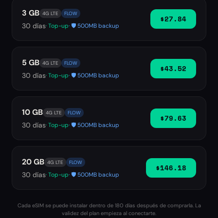
3 GB
4G LTE
FLOW
$27.84
30
días
· Top-up
· 🛡️ 500MB backup
5 GB
4G LTE
FLOW
$43.52
30
días
· Top-up
· 🛡️ 500MB backup
10 GB
4G LTE
FLOW
$79.63
30
días
· Top-up
· 🛡️ 500MB backup
20 GB
4G LTE
FLOW
$146.18
30
días
· Top-up
· 🛡️ 500MB backup
Cada eSIM se puede instalar dentro de 180 días después de comprarla. La
validez del plan empieza al conectarte.