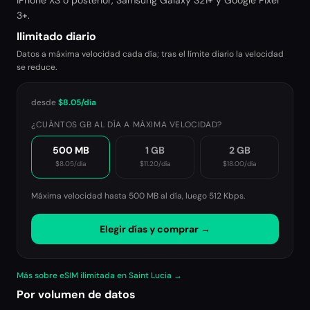
iPhone XS o posterior, Samsung Galaxy S21+ y Google Pixel
3+.
Ilimitado diario
Datos a máxima velocidad cada día; tras el límite diario la velocidad
se reduce.
desde
$8.05
/día
¿CUÁNTOS GB AL DÍA A MÁXIMA VELOCIDAD?
500 MB
1 GB
2 GB
$8.05
/día
$11.20
/día
$18.00
/día
Máxima velocidad hasta 500 MB al día, luego
512 Kbps
.
Elegir días y comprar →
Más sobre eSIM ilimitada en Saint Lucia →
Por volumen de datos