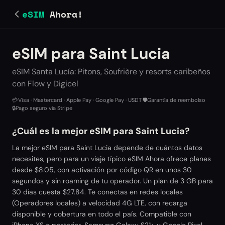
eSIM
Ahora!
eSIM para Saint Lucia
eSIM Santa Lucía: Pitons, Soufrière y resorts caribeños
con Flow y Digicel
💳
Visa · Mastercard · Apple Pay · Google Pay · USDT
·
🛡️
Garantía de reembolso
·
🔒
Pago seguro vía Stripe
¿Cuál es la mejor eSIM para Saint Lucia?
La mejor eSIM para Saint Lucia depende de cuántos datos
necesites, pero para un viaje típico eSIM Ahora ofrece planes
desde $8.05, con activación por código QR en unos 30
segundos y sin roaming de tu operador. Un plan de 3 GB para
30 días cuesta $27.84. Te conectas en redes locales
(Operadores locales) a velocidad 4G LTE, con recarga
disponible y cobertura en todo el país. Compatible con