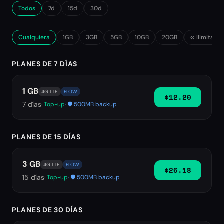
Todos
7d
15d
30d
Cualquiera
1GB
3GB
5GB
10GB
20GB
∞ Ilimitado
PLANES DE 7 DÍAS
1 GB
4G LTE
FLOW
$12.20
7
días
· Top-up
· 🛡️ 500MB backup
PLANES DE 15 DÍAS
3 GB
4G LTE
FLOW
$26.18
15
días
· Top-up
· 🛡️ 500MB backup
PLANES DE 30 DÍAS