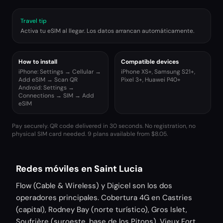
Travel tip
Activa tu eSIM al llegar. Los datos arrancan automáticamente.
How to install
Compatible devices
iPhone: Settings → Cellular →
iPhone XS+, Samsung S21+,
Add eSIM → Scan QR
Pixel 3+, Huawei P40+
Android: Settings →
Connections → SIM → Add
eSIM
Pay securely. QR code delivered in 30 seconds. No registration, no
physical SIM card needed.
9 plans available from $8.05.
Redes móviles en Saint Lucia
Flow (Cable & Wireless) y Digicel son los dos
operadores principales. Cobertura 4G en Castries
(capital), Rodney Bay (norte turístico), Gros Islet,
Soufrière (suroeste, base de los Pitons), Vieux Fort