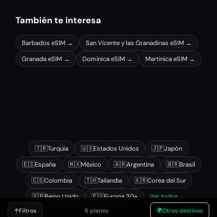
También te interesa
Barbados
eSIM →
San Vicente y las Granadinas
eSIM →
Granada
eSIM →
Dominica
eSIM →
Martinica
eSIM →
Otros destinos populares
🇹🇷
Turquía
🇺🇸
Estados Unidos
🇯🇵
Japón
🇪🇸
España
🇲🇽
México
🇦🇷
Argentina
🇧🇷
Brasil
🇨🇴
Colombia
🇹🇭
Tailandia
🇰🇷
Corea del Sur
🇬🇧
Reino Unido
🇪🇺
Europa 30+
Ver todos →
↑
Filtros
6 planes
🌍
Otros destinos